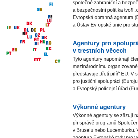
společné zahraniční a bezpeč
a bezpečnostní politika tvoří „
Evropská obranná agentura (E
a Ústav Evropské unie pro st
Agentury pro spoluprá
v trestních věcech
Tyto agentury napomáhají čle
mezinárodnímu organizovaném
představuje „třetí pilíř“ EU. 
pro justiční spolupráci (Euro
a Evropský policejní úřad (Eur
Výkonné agentury
Výkonné agentury se zřizují n
při správě programů Společens
v Bruselu nebo Lucemburku. V
agentura Evropské rady pro 