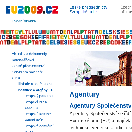
Přeskočit
na:
hlavní
text
Úvodní stránka
stránky
|
navigaci
|
vyhledávání
Aktuality a dokumenty
Kalendář akcí
České předsednictví
Servis pro novináře
O EU
Historie a současnost
Instituce a orgány EU
Agentury
Evropský parlament
Evropská rada
Agentury Společenstv
Rada EU
Agentury Společenství se řídí 
Evropská komise
Evropské unie (EU) a mají vlas
Soudní dvůr
Evropská centrální
technické, vědecké a řídící úk
banka