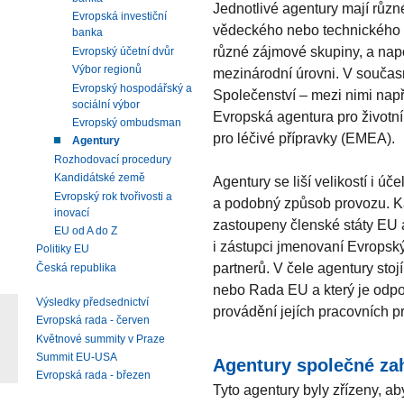
Jednotlivé agentury mají různé
Evropská investiční
vědeckého nebo technického k
banka
různé zájmové skupiny, a nap
Evropský účetní dvůr
Výbor regionů
mezinárodní úrovni. V současn
Evropský hospodářský a
Společenství – mezi nimi nap
sociální výbor
Evropská agentura pro životn
Evropský ombudsman
pro léčivé přípravky (EMEA).
Agentury
Rozhodovací procedury
Kandidátské země
Agentury se liší velikostí i ú
Evropský rok tvořivosti a
a podobný způsob provozu. Kaž
inovací
zastoupeny členské státy EU 
EU od A do Z
i zástupci jmenovaní Evropsk
Politiky EU
partnerů. V čele agentury stoj
Česká republika
nebo Rada EU a který je odpo
Výsledky předsednictví
provádění jejích pracovních 
Evropská rada - červen
Květnové summity v Praze
Summit EU-USA
Agentury společné zah
Evropská rada - březen
Tyto agentury byly zřízeny, aby