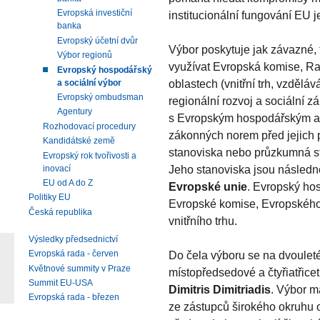
Evropská investiční
institucionální fungování EU j
banka
Evropský účetní dvůr
Výbor poskytuje jak závazné,
Výbor regionů
využívat Evropská komise, R
Evropský hospodářský
oblastech (vnitřní trh, vzděláv
a sociální výbor
Evropský ombudsman
regionální rozvoj a sociální zál
Agentury
s Evropským hospodářským a 
Rozhodovací procedury
zákonných norem před jejich 
Kandidátské země
stanoviska nebo průzkumná stan
Evropský rok tvořivosti a
Jeho stanoviska jsou násled
inovací
EU od A do Z
Evropské unie
. Evropský hos
Politiky EU
Evropské komise, Evropského
Česká republika
vnitřního trhu.
Výsledky předsednictví
Evropská rada - červen
Do čela výboru se na dvouleté
Květnové summity v Praze
místopředsedové a čtyřiatřic
Summit EU-USA
Dimitris Dimitriadis
. Výbor m
Evropská rada - březen
ze zástupců širokého okruhu 