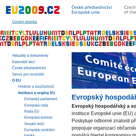
Přeskočit
na:
hlavní
text
Úvodní stránka
stránky
|
navigaci
|
vyhledávání
Aktuality a dokumenty
Kalendář akcí
České předsednictví
Servis pro novináře
O EU
Historie a současnost
Instituce a orgány EU
Evropský hospodářs
Evropský parlament
Evropská rada
Evropský hospodářský a so
Rada EU
instituce Evropské unie (EU) 
Evropská komise
Poskytuje odborné znalosti př
Soudní dvůr
propojuje organizaci občanské
Evropská centrální
pomáhá hledat kompromisy me
banka