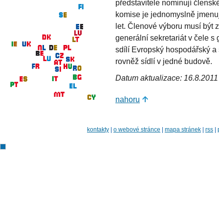
představitele nominují člens
komise je jednomyslně jmenuj
let. Členové výboru musí být z
generální sekretariát v čele 
sdílí Evropský hospodářský a 
rovněž sídlí v jedné budově.
Datum aktualizace: 16.8.2011
nahoru
kontakty
|
o webové stránce
|
mapa stránek
|
rss
|