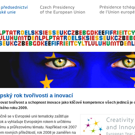
pský rok tvořivosti a inovací
ovat tvořivost a schopnost inovace jako klíčové kompetence všech jedinců je 
kého roku 2009.
dičně se v Evropské unii tematicky zaštiťuje
rok a vyhlašuje Evropským rokem k určitému
ímu a průřezovému tématu. Například rok 2007
em rovných příležitostí, rok 2008 je zaměřen na