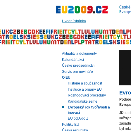
Přeskočit
na:
hlavní
text
Úvodní stránka
stránky
|
navigaci
|
vyhledávání
Aktuality a dokumenty
Kalendář akcí
České předsednictví
Servis pro novináře
O EU
Historie a současnost
Instituce a orgány EU
Evro
Rozhodovací procedury
Podpor
Kandidátské země
Evrops
Evropský rok tvořivosti a
inovací
Již tra
každý 
EU od A do Z
zásadn
Politiky EU
byl rok
Česká republika