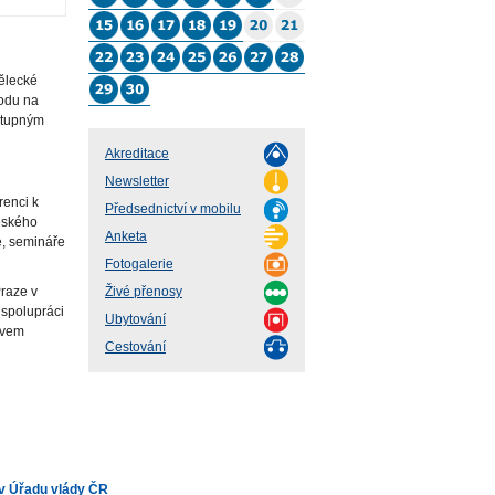
mělecké
hodu na
ístupným
Akreditace
Newsletter
renci k
Předsednictví v mobilu
eského
Anketa
e, semináře
Fotogalerie
raze v
Živé přenosy
 spolupráci
Ubytování
stvem
Cestování
v Úřadu vlády ČR