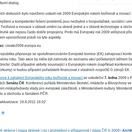
turní dialog.
ích diskusích bylo navrženo ustavit rok 2009 Evropským rokem tvořivosti a inovací.
myšlení a kompetentní řešení problémů jsou nezbytné v hospodářské, sociální i u
. Tvořivost a inovace v oblasti umění na straně jedné a v oblasti technologie a obc
druhé ale nejsou často dobře propojeny. Proto má Evropský rok 2009 veřejnost př
em upozorňovat právě na tyto aspekty.
az:
create2009.europa.eu
epublika připravuje se spolufinancováním Evropské komise (EK) zahajovací konfe
kému roku. Tato akce by měla být zahrnuta do seznamu akcí pořádaných během č
nictví. Další případné aktivity související s Evropským rokem (například konferenc
zkumy) si budou případní pořadatelé financovat z vlastních rozpočtů či zdrojů EK.
nce k zahájení Evropského roku tvořivosti a inovací
se uskuteční
7. ledna
2009 v P
rách
Senátu ČR
. Konferenci pořádá Ministerstvo školství, mládeže a tělovýchovy ve
em místopředsedy vlády pro evropské záležitosti, s Ministerstvem kultury, Minister
lu a obchodu a Senátem PČR.
aktualizace: 16.8.2011 16:02
é stránce
|
mapa stránek
|
rss
|
prohlášení o přístupnosti
|
vláda ČR
© 2009 |
Archi