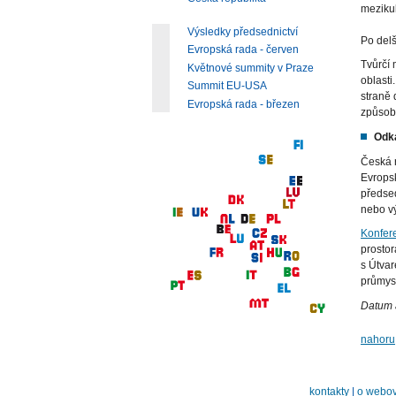
mezikul
Výsledky předsednictví
Po delš
Evropská rada - červen
Tvůrčí 
Květnové summity v Praze
oblasti
Summit EU-USA
straně 
Evropská rada - březen
způsob
Odk
Česká r
Evrops
předsed
nebo vý
Konfere
prosto
s Útvar
průmys
Datum 
nahoru
kontakty
|
o webov