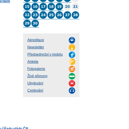
bergem
Akreditace
Newsletter
Předsednictví v mobilu
Anketa
Fotogalerie
Živé přenosy
Ubytování
Cestování
v Úřadu vlády ČR