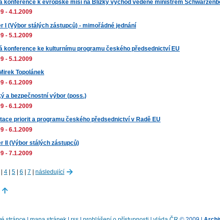
á konference k evropské misi na Blízký východ vedené ministrem Schwarzen
9 - 4.1.2009
r I (Výbor stálých zástupců) - mimořádné jednání
9 - 5.1.2009
á konference ke kulturnímu programu českého předsednictví EU
9 - 5.1.2009
 Mirek Topolánek
9 - 6.1.2009
ký a bezpečnostní výbor (poss.)
9 - 6.1.2009
tace priorit a programu českého předsednictví v Radě EU
9 - 6.1.2009
r II (Výbor stálých zástupců)
9 - 7.1.2009
|
4
|
5
|
6
|
7
|
následující
é stránce
|
mapa stránek
|
rss
|
prohlášení o přístupnosti
|
vláda ČR
© 2009 |
Archi