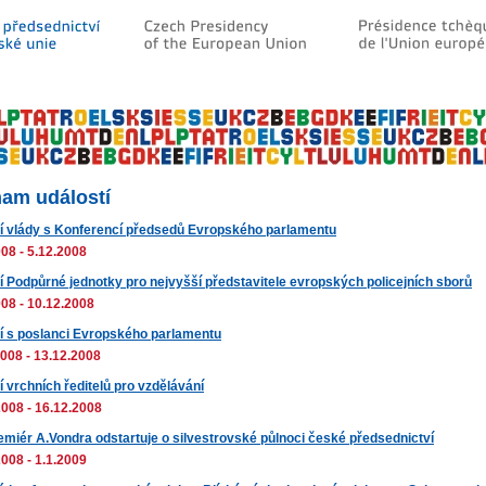
am událostí
í vlády s Konferencí předsedů Evropského parlamentu
08 - 5.12.2008
í Podpůrné jednotky pro nejvyšší představitele evropských policejních sborů
008 - 10.12.2008
í s poslanci Evropského parlamentu
2008 - 13.12.2008
 vrchních ředitelů pro vzdělávání
2008 - 16.12.2008
emiér A.Vondra odstartuje o silvestrovské půlnoci české předsednictví
008 - 1.1.2009