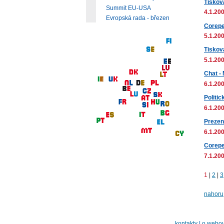
Tiskov
Summit EU-USA
4.1.200
Evropská rada - březen
Corepe
5.1.200
Tiskov
5.1.200
Chat -
6.1.200
Politic
6.1.200
Prezen
6.1.200
Corepe
7.1.200
1
|
2
|
3
nahoru
kontakty
|
o webov