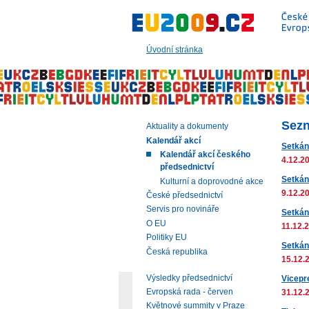
Přeskočit
na:
hlavní
text
Úvodní stránka
stránky
|
navigaci
|
vyhledávání
Sezn
Aktuality a dokumenty
Kalendář akcí
Setkán
Kalendář akcí českého
4.12.20
předsednictví
Setkán
Kulturní a doprovodné akce
9.12.2
České předsednictví
Servis pro novináře
Setkán
O EU
11.12.
Politiky EU
Setkání
Česká republika
15.12.
Výsledky předsednictví
Vicepr
Evropská rada - červen
31.12.2
Květnové summity v Praze