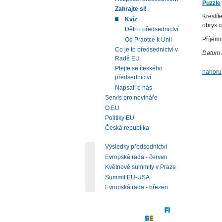
Puzzle
Zahrajte si!
Kreslít
Kvíz
obrys c
Děti o předsednictví
Příjem
Od Praotce k Unii
Co je to předsednictví v
Datum 
Radě EU
Ptejte se českého
nahoru
předsednictví
Napsali o nás
Servis pro novináře
O EU
Politiky EU
Česká republika
Výsledky předsednictví
Evropská rada - červen
Květnové summity v Praze
Summit EU-USA
Evropská rada - březen