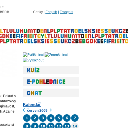
Česky
|
English
|
Français
k. Pokud si
ě obrazovky
Kalendář
ajímavost,
červen 2009
. A za ně
ušejte si