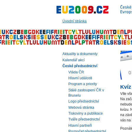
Přeskočit
na:
hlavní
text
Úvodní stránka
stránky
|
navigaci
|
vyhledávání
Aktuality a dokumenty
Kalendář akcí
České předsednictví
Vláda ČR
Hlavní události
Program a priority
Kvíz
Stálé zastoupení ČR v
Víte v
Bruselu
Na začá
Logo předsednictví
nebudet
Webová stránka
kvízu. 
Tiskoviny a publikace
na záv
Tváře předsednictví
vás na
Hlavní partneři
Poznáte
Rozpočet předsednictví