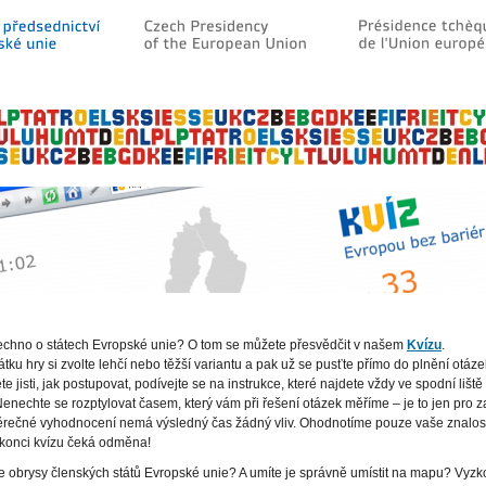
šechno o státech Evropské unie? O tom se můžete přesvědčit v našem
Kvízu
.
tku hry si zvolte lehčí nebo těžší variantu a pak už se pusťte přímo do plnění otáze
e jisti, jak postupovat, podívejte se na instrukce, které najdete vždy ve spodní lišt
Nenechte se rozptylovat časem, který vám při řešení otázek měříme – je to jen pro z
ěrečné vyhodnocení nemá výsledný čas žádný vliv. Ohodnotíme pouze vaše znalosti
 konci kvízu čeká odměna!
 obrysy členských států Evropské unie? A umíte je správně umístit na mapu? Vyzko