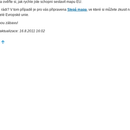
a ověřte si, jak rychle jste schopni sestavit mapu EU.
e rádi? V tom případě je pro vás připravena
Slepá mapa
, ve které si můžete zkusit n
elé Evropské unie.
nou zábavu!
aktualizace: 16.8.2011 16:02