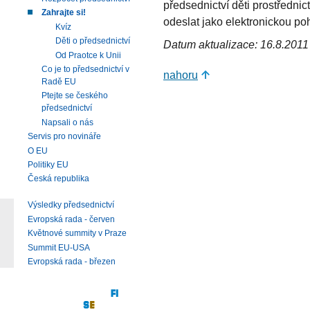
předsednictví děti prostředni
Zahrajte si!
odeslat jako elektronickou poh
Kvíz
Děti o předsednictví
Datum aktualizace: 16.8.2011
Od Praotce k Unii
Co je to předsednictví v
nahoru
Radě EU
Ptejte se českého
předsednictví
Napsali o nás
Servis pro novináře
O EU
Politiky EU
Česká republika
Výsledky předsednictví
Evropská rada - červen
Květnové summity v Praze
Summit EU-USA
Evropská rada - březen