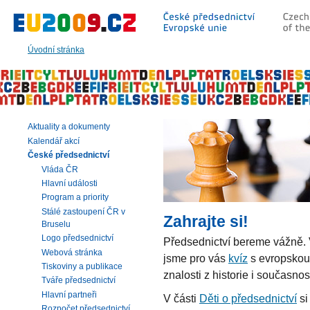
Přeskočit
na:
hlavní
text
Úvodní stránka
stránky
|
navigaci
|
vyhledávání
Aktuality a dokumenty
Kalendář akcí
České předsednictví
Vláda ČR
Hlavní události
Program a priority
Stálé zastoupení ČR v
Zahrajte si!
Bruselu
Logo předsednictví
Předsednictví bereme vážně. V
Webová stránka
jsme pro vás
kvíz
s evropskou 
Tiskoviny a publikace
znalosti z historie i současno
Tváře předsednictví
Hlavní partneři
V části
Děti o předsednictví
si
Rozpočet předsednictví