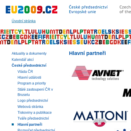
Přeskočit
na:
hlavní
text
Úvodní stránka
stránky
|
navigaci
|
vyhledávání
Hlavní partneři
Aktuality a dokumenty
Kalendář akcí
České předsednictví
Vláda ČR
Hlavní události
Program a priority
Stálé zastoupení ČR v
Bruselu
Logo předsednictví
Webová stránka
Tiskoviny a publikace
Tváře předsednictví
Hlavní partneři
Rozpočet předsednictví