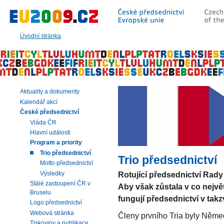
Přeskočit
na:
hlavní
text
Úvodní stránka
stránky
|
navigaci
|
vyhledávání
Aktuality a dokumenty
Kalendář akcí
České předsednictví
Vláda ČR
Hlavní události
Program a priority
Trio předsednictví
Trio předsednictví
Motto předsednictví
Výsledky
Rotující předsednictví Rady
Stálé zastoupení ČR v
Aby však zůstala v co nejv
Bruselu
fungují předsednictví v tak
Logo předsednictví
Webová stránka
Členy prvního Tria byly Něme
Tiskoviny a publikace