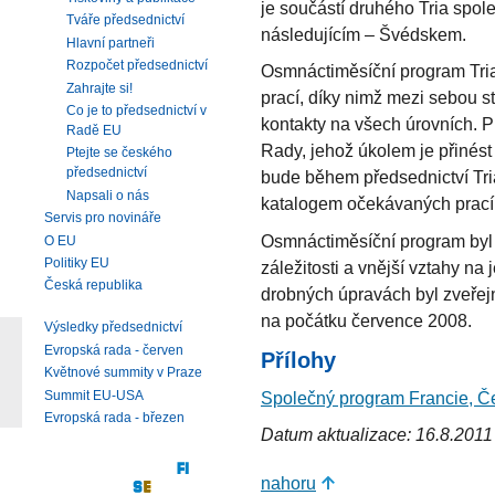
je součástí druhého Tria spol
Tváře předsednictví
následujícím – Švédskem.
Hlavní partneři
Rozpočet předsednictví
Osmnáctiměsíční program Tria 
Zahrajte si!
prací, díky nimž mezi sebou stá
Co je to předsednictví v
kontakty na všech úrovních.
Radě EU
Rady, jehož úkolem je přinést
Ptejte se českého
předsednictví
bude během předsednictví Tria 
Napsali o nás
katalogem očekávaných prací
Servis pro novináře
Osmnáctiměsíční program byl 
O EU
Politiky EU
záležitosti a vnější vztahy n
Česká republika
drobných úpravách byl zveřej
na počátku července 2008.
Výsledky předsednictví
Evropská rada - červen
Přílohy
Květnové summity v Praze
Summit EU-USA
Společný program Francie, Č
Evropská rada - březen
Datum aktualizace: 16.8.2011
nahoru