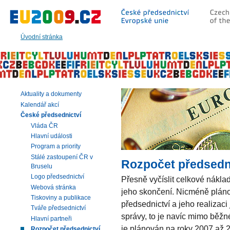
Přeskočit
na:
hlavní
text
Úvodní stránka
stránky
|
navigaci
|
vyhledávání
Aktuality a dokumenty
Kalendář akcí
České předsednictví
Vláda ČR
Hlavní události
Program a priority
Stálé zastoupení ČR v
Rozpočet předsedn
Bruselu
Logo předsednictví
Přesně vyčíslit celkové nákl
Webová stránka
jeho skončení. Nicméně pláno
Tiskoviny a publikace
předsednictví a jeho realizaci
Tváře předsednictví
správy, to je navíc mimo běžné
Hlavní partneři
je plánován na roky 2007 až 2
Rozpočet předsednictví