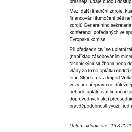
přesnější údaje budou dostup
Mezi další finanční zdroje, kte
financování tlumočení pěti n
zdrojů Generálního sekretari
konferencí, pořádaných ve spo
Evropské komise.
Při předsednictví se uplatní 
(například zásobováním miner
technickými službami nebo d
vlády za to na oplátku obdrží 
toho Škoda a.s. a Import Volk
vozy pro přepravu nejdůležitě
nebude uplatňovat finanční sp
doprovodných akcí předsednict
pravděpodobností využijí jedno
Datum aktualizace: 16.8.2011