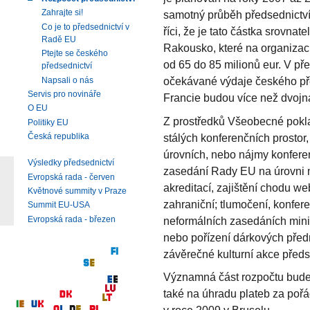
Zahrajte si!
samotný průběh předsednictví.
Co je to předsednictví v
říci, že je tato částka srovna
Radě EU
Rakousko, které na organizaci
Ptejte se českého
od 65 do 85 milionů eur. V př
předsednictví
očekávané výdaje českého pře
Napsali o nás
Servis pro novináře
Francie budou více než dvojn
O EU
Z prostředků Všeobecné pokla
Politiky EU
stálých konferenčních prostor
Česká republika
úrovních, nebo nájmy konferen
Výsledky předsednictví
zasedání Rady EU na úrovni m
Evropská rada - červen
akreditací, zajištění chodu we
Květnové summity v Praze
zahraniční; tlumočení, konfere
Summit EU-USA
Evropská rada - březen
neformálních zasedáních minis
nebo pořízení dárkových před
závěrečné kulturní akce předs
Významná část rozpočtu bude 
také na úhradu plateb za poř