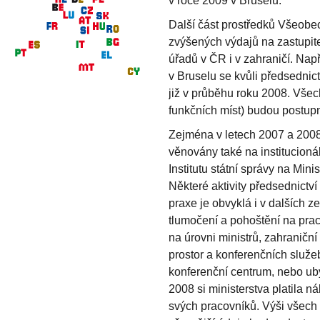
v roce 2009 v Bruselu.
Další část prostředků Všeobec
zvýšených výdajů na zastupit
úřadů v ČR i v zahraničí. Nap
v Bruselu se kvůli předsednict
již v průběhu roku 2008. Všec
funkčních míst) budou postupn
Zejména v letech 2007 a 2008
věnovány také na institucioná
Institutu státní správy na Minis
Některé aktivity předsednictví 
praxe je obvyklá i v dalších z
tlumočení a pohoštění na pra
na úrovni ministrů, zahraničn
prostor a konferenčních služe
konferenční centrum, nebo ub
2008 si ministerstva platila 
svých pracovníků. Výši všech t