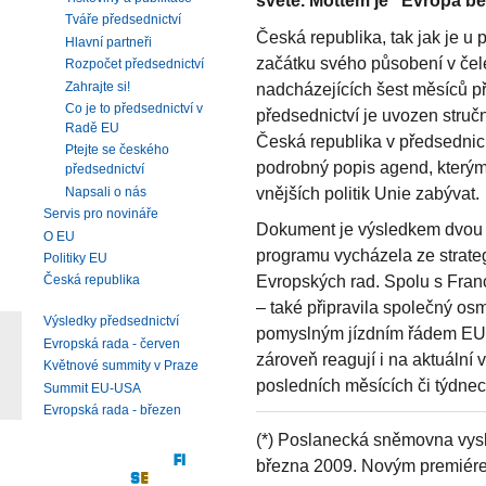
světě. Mottem je "Evropa bez
Tváře předsednictví
Česká republika, tak jak je u
Hlavní partneři
začátku svého působení v čele
Rozpočet předsednictví
Zahrajte si!
nadcházejících šest měsíců p
Co je to předsednictví v
předsednictví je uvozen struč
Radě EU
Česká republika v předsednick
Ptejte se českého
podrobný popis agend, kterými
předsednictví
vnějších politik Unie zabývat.
Napsali o nás
Servis pro novináře
Dokument je výsledkem dvou let
O EU
programu vycházela ze strat
Politiky EU
Evropských rad. Spolu s Fran
Česká republika
– také připravila společný osm
Výsledky předsednictví
pomyslným jízdním řádem EU. 
Evropská rada - červen
zároveň reagují i na aktuální 
Květnové summity v Praze
posledních měsících či týdne
Summit EU-USA
Evropská rada - březen
(*) Poslanecká sněmovna vysl
března 2009. Novým premiére