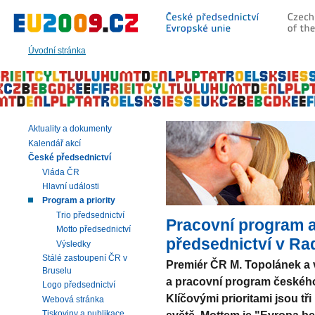
Přeskočit
na:
hlavní
text
Úvodní stránka
stránky
|
navigaci
|
vyhledávání
Aktuality a dokumenty
Kalendář akcí
České předsednictví
Vláda ČR
Hlavní události
Program a priority
Trio předsednictví
Pracovní program a
Motto předsednictví
předsednictví v Ra
Výsledky
Stálé zastoupení ČR v
Premiér ČR M. Topolánek a vi
Bruselu
a pracovní program českého 
Logo předsednictví
Klíčovými prioritami jsou tř
Webová stránka
Tiskoviny a publikace