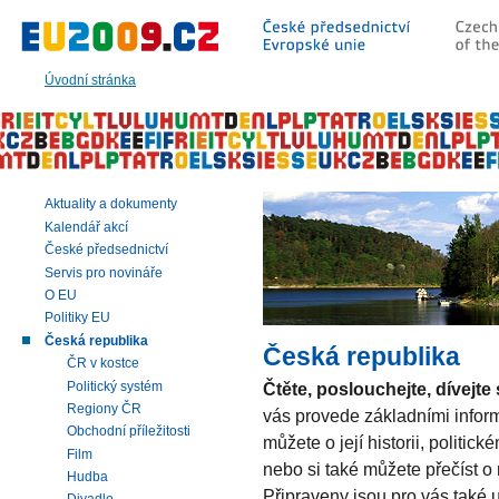
Přeskočit
na:
hlavní
text
Úvodní stránka
stránky
|
navigaci
|
vyhledávání
Aktuality a dokumenty
Kalendář akcí
České předsednictví
Servis pro novináře
O EU
Politiky EU
Česká republika
Česká republika
ČR v kostce
Politický systém
Čtěte, poslouchejte, dívejte 
Regiony ČR
vás provede základními infor
Obchodní příležitosti
můžete o její historii, politic
Film
nebo si také můžete přečíst o
Hudba
Připraveny jsou pro vás také