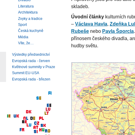
Divadlo
skladeb.
Literatura
Architektura
Úvodní články
kulturních rub
Zvyky a tradice
–
Václava Havla
,
Zdeňka Lu
Sport
Rubeše
nebo
Pavla Šporcla
Česká kuchyně
Média
přínosem českého divadla, arch
Víte, že…
hudby světu.
Výsledky předsednictví
Evropská rada - červen
Květnové summity v Praze
Summit EU-USA
Evropská rada - březen