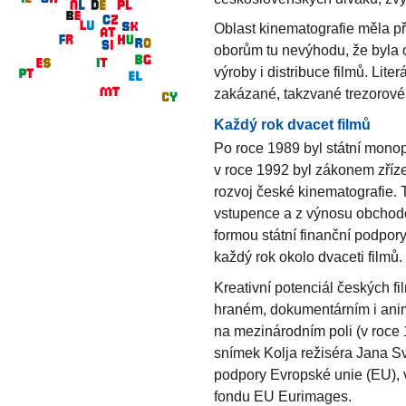
Oblast kinematografie měla p
oborům tu nevýhodu, že byla 
výroby i distribuce filmů. Liter
zakázané, takzvané trezorové 
Každý rok dvacet filmů
Po roce 1989 byl státní monopo
v roce 1992 byl zákonem zříze
rozvoj české kinematografie. 
vstupence a z výnosu obchodov
formou státní finanční podpor
každý rok okolo dvaceti filmů.
Kreativní potenciál českých f
hraném, dokumentárním i ani
na mezinárodním poli (v roce 
snímek Kolja režiséra Jana Sv
podpory Evropské unie (EU),
fondu EU Eurimages.