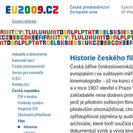
Přeskočit
na:
hlavní
text
Úvodní stránka
stránky
|
navigaci
|
vyhledávání
Aktuality a dokumenty
Historie českého fi
Kalendář akcí
Česká (dříve československá)
České předsednictví
Servis pro novináře
evropském i ve světovém měří
O EU
kinematografie – již na konci 
Politiky EU
a v roce 1907 otevřel v Praze
Česká republika
zakladatele nese dodnes prom
ČR v kostce
jenž je předním světovým film
Politický systém
především shromažďovat, chrá
Regiony ČR
Obchodní příležitosti
zpřístupňovat zejména ty audi
Film
archiválie, které tvoří součást
Historie
dokumentují vznik a vývoj kin