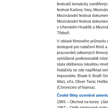
festivalů tematicky zaměřenýc
festival Karlovy Vary, Mezináro
Mezinárodní festival dokument
Mezinárodní festival dokumentá
v Uherském Hradišti a Meziná
Třeboň.
V oblasti filmového průmyslu n
dostupné pro natáčení filmů a v
pracovníků odborných filmovýc
vyhlášené profesionalitě míst
stala oblíbenou lokalitou mno
Natáčely se zde například seri
Impossible, Blade II, Bratři G
War), xXx, Oliver Twist, Hell
(Chronicles of Narnia).
České filmy oceněné americ
1965 – Obchod na korze (Ján
1967 – Ostře sledované vlaky 