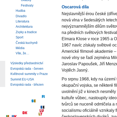
Ukázky
Festivaly
Oscarová díla
Hudba
Nejslavnější érou české (dřív
Divadlo
nová vlna v šedesátých letech 
Literatura
nejvýznamnějším dílům světov
Architektura
na předních světových festiv
Zvyky a tradice
Sport
Elmara Klose v roce 1965 a O
Česká kuchyně
1967 navíc získaly světové oc
Média
Americké filmové akademie – 
Víte, že…
nové vlny se řadí zejména Mil
Jaroslav Papoušek, Jiří Menz
Výsledky předsednictví
Evropská rada - červen
Vojtěch Jasný.
Květnové summity v Praze
Po srpnu 1968, kdy na území
Summit EU-USA
okupační vojska, se některé f
Evropská rada - březen
uvolnění již v kinech nesměly 
kultuře vůbec, nastoupily ide
tvůrců se nuceně odmlčela a n
socialismu oficiálně vznikaly 
československých diváků, zvyk