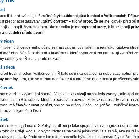
ý rok
ust
e o třídenní svátek, jímž začíná
čtyřicetidenní půst končící
o Velikonocích
. Přípr
st předcházel takzvaný
„tučný čtvrtek“ – tučný proto, že se
měl člověk před půs
 najíst a napít. Vyvrcholením tohoto svátku je
masopustní úterý
, kdy se konají
prů
 a divadelní představení
.
vý týden
í týden čtyřicetidenního půstu se nazývá pašijový týden na památku Kristova utrpe
ládež chodívá s řehtačkami a hrkačkami, které svým zvukem nahrazují zvonění zvo
íry odletěly do Říma, a proto nezvoní.
á středa
před Božím hodem velikonočním. Říkalo se jí škaredá, černá nebo sazometná, pro
ly komíny
. Ten, kdo se v tento den škaredí a mračí, se bude mračit po všechny stř
 čtvrtek
ný čtvrtek je zvykem jíst špenát. V kostele
zaznívají naposledy zvony
„odlétající d
knou až do Bílé soboty. Mnohde existovala pověra, že když naposledy zvoní na Z
 zvon,
má člověk cinkat penězi
,
aby se ho držely. Pečou se
jidáše
– zvláštně tvaro
 pečivo z kynutého těsta.
pátek
en se nesmí jíst maso. S Velkým pátkem je také spojená víra v magickou sílu země 
e toho dne dějí. Podle lidových tradic se na Velký pátek otevírala země, aby na krá
a ukryté poklady. Proto se v tento den nesmělo hýbat zemí, neprováděly se žádné 