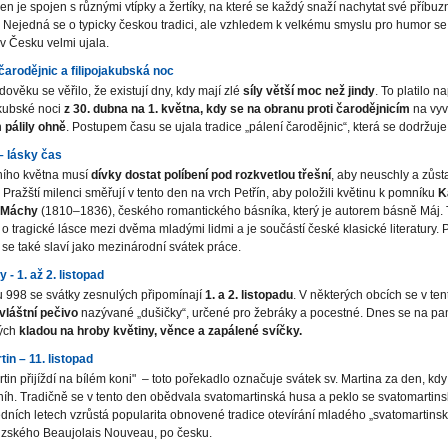
en je spojen s různými vtípky a žertíky, na které se každý snaží nachytat své příbuz
Nejedná se o typicky českou tradici, ale vzhledem k velkému smyslu pro humor se 
 v Česku velmi ujala.
čarodějnic a filipojakubská noc
dověku se věřilo, že existují dny, kdy mají zlé
síly větší moc než jindy
. To platilo n
akubské noci
z 30. dubna na 1. května, kdy se na obranu proti čarodějnicím
na vy
h
pálily ohně
. Postupem času se ujala tradice „pálení čarodějnic“, která se dodržuj
– lásky čas
ního května musí
dívky dostat políbení pod rozkvetlou třešní
, aby neuschly a zůsta
 Pražští milenci směřují v tento den na vrch Petřín, aby položili květinu k pomníku
K
 Máchy
(1810–1836), českého romantického básníka, který je autorem básně Máj.
 o tragické lásce mezi dvěma mladými lidmi a je součástí české klasické literatury. 
n
se také slaví jako mezinárodní svátek práce.
 - 1. až 2. listopad
 998 se svátky zesnulých připomínají
1. a
2. listopadu
. V některých obcích se v te
vláštní pečivo
nazývané „dušičky“, určené pro žebráky a pocestné. Dnes se na p
ých
kladou na hroby květiny, věnce a zapálené svíčky
.
tin – 11. listopad
rtin přijíždí na bílém koni" – toto pořekadlo označuje svátek sv. Martina za den, kd
íh. Tradičně se v tento den obědvala svatomartinská husa a peklo se svatomartins
dních letech vzrůstá popularita obnovené tradice otevírání mladého „svatomartinsk
uzského Beaujolais Nouveau
,
po česku.