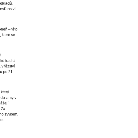
okladů
.
řesťanství
oheň – této
, které se
ě
ké tradici
 vítězství
ku po 21.
, který
odu zimy v
ášejí
. Za
ylo zvykem,
kou