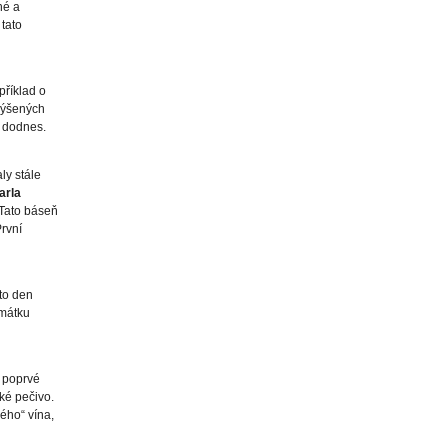
né a
tato
apříklad o
výšených
e dodnes.
ly stále
arla
 Tato báseň
První
nto den
amátku
y poprvé
ké pečivo.
ého“ vína,