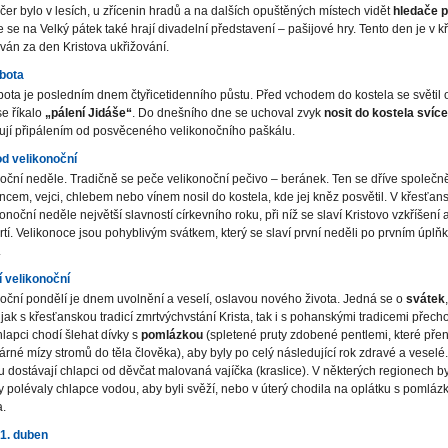
ečer bylo v lesích, u zřícenin hradů a na dalších opuštěných místech vidět
hledače p
 se na Velký pátek také hrají divadelní představení – pašijové hry. Tento den je v k
án za den Kristova ukřižování.
obota
bota je posledním dnem čtyřicetidenního půstu. Před vchodem do kostela se světil 
se říkalo
„pálení Jidáše“
. Do dnešního dne se uchoval zvyk
nosit do kostela svíce
ují připálením od posvěceného velikonočního paškálu.
od velikonoční
oční neděle. Tradičně se peče velikonoční pečivo – beránek. Ten se dříve společn
cem, vejci, chlebem nebo vínem nosil do kostela, kde jej kněz posvětil. V křesťans
konoční neděle největší slavností církevního roku, při níž se slaví Kristovo vzkříšení a
tí. Velikonoce jsou pohyblivým svátkem, který se slaví první neděli po prvním úplň
.
í velikonoční
oční pondělí je dnem uvolnění a veselí, oslavou nového života. Jedná se o
svátek
 jak s křesťanskou tradicí zmrtvýchvstání Krista, tak i s pohanskými tradicemi přech
hlapci chodí šlehat dívky s
pomlázkou
(spletené pruty zdobené pentlemi, které přen
árné mízy stromů do těla člověka), aby byly po celý následující rok zdravé a veselé
dostávají chlapci od děvčat malovaná vajíčka (kraslice). V některých regionech b
y polévaly chlapce vodou, aby byli svěží, nebo v úterý chodila na oplátku s pomláz
a.
 1. duben