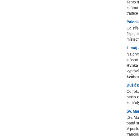
Tento d
známé. 
tradice
Pálení 
Od stře
filipoj
místec
1. máj 
Na prv
krásné.
Hynka
vypráví
květe
Dušičky
Od roku
peklo
z
zemřel
Sv. Mar
„Sv. Ma
padá sn
V posle
franco