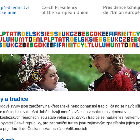
y a tradice
idové zvyky jsou založeny na křesťanské nebo pohanské tradici, často se navíc liší
Ve městech se v dnešní době udržují méně, avšak na vesnicích a zejména v
oslezských regionech jsou stále velmi živé. Zvyky i tradice se nadále těší velkém
byvatel České republiky, pro zahraniční turisty jsou zajímavým zpestřením jejich po
 přijedou–li do Česka na Vánoce či o Velikonocích.