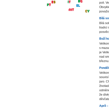
poli. V
Obvykle
považov
Bílá s
Bílá so
tradici 
posvěc
Boží h
Velikon
s mazan
je Veli
nad smr
březnu
Ponděl
Velikon
souvisí
jaro. C
životad
odměnu 
že dívk
děvčat
Apríl –