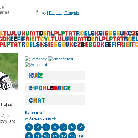
Česky
|
English
|
Français
 kraj od
Kalendář
u zájmu
červen 2009
bytu, a to