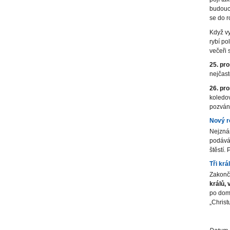
budoucn
se do r
Když vy
rybí po
večeři 
25. pr
nejčast
26. pr
koledov
pozván
Nový r
Nejznám
podává 
štěstí.
Tři krá
Zakonč
králů,
po dom
„Chris