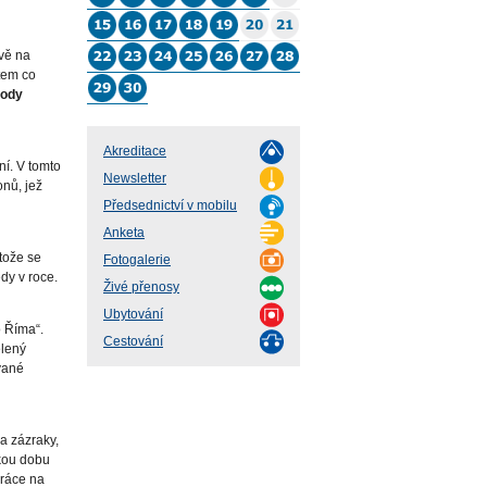
avě na
tem co
vody
Akreditace
ní. V tomto
Newsletter
nů, jež
Předsednictví v mobilu
Anketa
tože se
Fotogalerie
edy v roce.
Živé přenosy
Ubytování
o Říma“.
Cestování
elený
vané
a zázraky,
tkou dobu
práce na