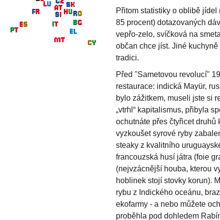
Přitom statistiky o oblibě jíd
85 procent) dotazovaných dáv
vepřo-zelo, svíčková na smeta
občan chce jíst. Jiné kuchyně
tradici.
Před "Sametovou revolucí" 198
restaurace: indická Mayür, ru
bylo zážitkem, museli jste si 
„vtrhl“ kapitalismus, přibyla s
ochutnáte přes čtyřicet druhů
vyzkoušet syrové ryby zabale
steaky z kvalitního uruguays
francouzská husí játra (foie g
(nejvzácnější houba, kterou vy
hoblinek stojí stovky korun).
rybu z Indického oceánu, brazi
ekofarmy - a nebo můžete ochu
proběhla pod dohledem Rabí