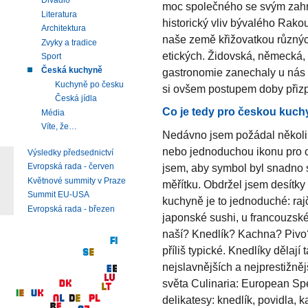
Divadlo
moc společného se svým zahra
Literatura
historický vliv bývalého Rak
Architektura
naše země křižovatkou různých 
Zvyky a tradice
etických. Židovská, německá,
Sport
Česká kuchyně
gastronomie zanechaly u nás m
Kuchyně po česku
si ovšem postupem doby přiz
Česká jídla
Co je tedy pro českou kuch
Média
Víte, že…
Nedávno jsem požádal několik
nebo jednoduchou ikonu pro c
Výsledky předsednictví
jsem, aby symbol byl snadno s
Evropská rada - červen
Květnové summity v Praze
měřítku. Obdržel jsem desítky 
Summit EU-USA
kuchyně je to jednoduché: raj
Evropská rada - březen
japonské sushi, u francouzské
naší? Knedlík? Kachna? Pivo?
příliš typické. Knedlíky dělají
nejslavnějších a nejprestižněj
světa Culinaria: European Spe
delikatesy: knedlík, povidla, 