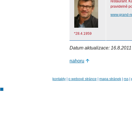
restaurant. K
pravidelně p
www.grand-re
*28.4.1959
Datum aktualizace: 16.8.2011
nahoru
kontakty
|
o webové stránce
|
mapa stránek
|
rss
|