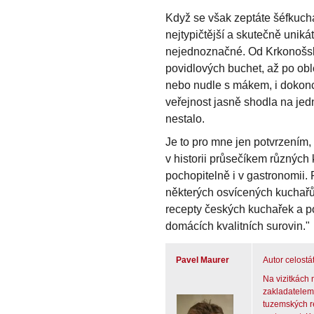
Když se však zeptáte šéfkuchařů
nejtypičtější a skutečně uniká
nejednoznačné. Od Krkonošské
povidlových buchet, až po ob
nebo nudle s mákem, i dokonc
veřejnost jasně shodla na jedn
nestalo.
Je to pro mne jen potvrzením,
v historii průsečíkem různých k
pochopitelně i v gastronomii. 
některých osvícených kuchařů
recepty českých kuchařek a pod
domácích kvalitních surovin."
Pavel Maurer
Autor celostá
Na vizitkách 
zakladatelem
tuzemských r