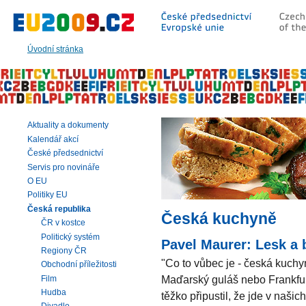
Přeskočit
na:
hlavní
text
Úvodní stránka
stránky
|
navigaci
|
vyhledávání
Aktuality a dokumenty
Kalendář akcí
České předsednictví
Servis pro novináře
O EU
Politiky EU
Česká republika
Česká kuchyně
ČR v kostce
Politický systém
Pavel Maurer: Lesk a
Regiony ČR
"Co to vůbec je - česká kuchy
Obchodní příležitosti
Maďarský guláš nebo Frankfur
Film
Hudba
těžko připustil, že jde v naši