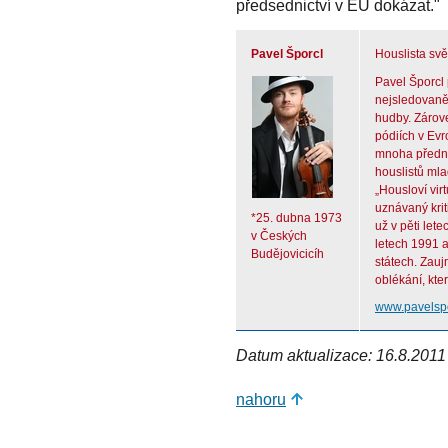
předsednictví v EU dokázat."
Pavel Šporcl
Houslista sv
Pavel Šporcl 
nejsledovaně
hudby. Zárov
pódiích v Ev
mnoha přední
houslistů mla
„Housloví vir
uznávaný krit
*25. dubna 1973
už v pěti let
v Českých
letech 1991 
Budějovicicíh
státech. Zau
oblékání, kter
www.pavelsp
Datum aktualizace: 16.8.2011
nahoru