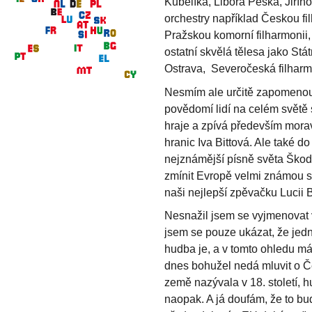
Kubelíka, Libora Peška, Jiříh
orchestry například Českou fi
Pražskou komorní filharmonii,
ostatní skvělá tělesa jako St
Ostrava, Severočeská filhar
Nesmím ale určitě zapomenout 
povědomí lidí na celém světě 
hraje a zpívá především morav
hranic Iva Bittová. Ale také do
nejznámější písně světa Škoda
zmínit Evropě velmi známou st
naši nejlepší zpěvačku Lucii B
Nesnažil jsem se vyjmenovat 
jsem se pouze ukázat, že jedn
hudba je, a v tomto ohledu má
dnes bohužel nedá mluvit o Če
země nazývala v 18. století,
naopak. A já doufám, že to b