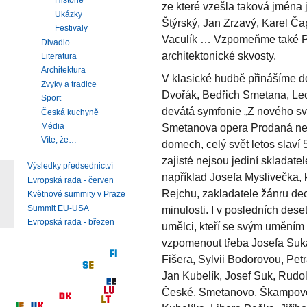
Historie
ze které vzešla taková jména 
Ukázky
Štýrský, Jan Zrzavý, Karel Ča
Festivaly
Vaculík … Vzpomeňme také P
Divadlo
architektonické skvosty.
Literatura
Architektura
V klasické hudbě přinášíme d
Zvyky a tradice
Dvořák, Bedřich Smetana, Le
Sport
devátá symfonie „Z nového svě
Česká kuchyně
Média
Smetanova opera Prodaná nev
Víte, že…
domech, celý svět letos slaví 
zajisté nejsou jediní skladat
Výsledky předsednictví
například Josefa Myslivečka, 
Evropská rada - červen
Rejchu, zakladatele žánru dec
Květnové summity v Praze
Summit EU-USA
minulosti. I v posledních deset
Evropská rada - březen
umělci, kteří se svým uměním 
vzpomenout třeba Josefa Suk
Fišera, Sylvii Bodorovou, Pet
Jan Kubelík, Josef Suk, Rudo
České, Smetanovo, Škampovo 