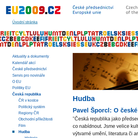
Přeskočit
na:
hlavní
text
Úvodní stránka
stránky
|
navigaci
|
vyhledávání
Aktuality a dokumenty
Kalendář akcí
České předsednictví
Servis pro novináře
O EU
Politiky EU
Česká republika
Hudba
ČR v kostce
Politický systém
Pavel Šporcl: O česk
Regiony ČR
"Česká republika jako předs
Obchodní příležitosti
co nabídnout. Jsme velice kult
Film
Hudba
výtvarné umění, literatura či a