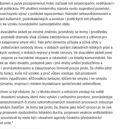
tlumen a jazyk pozapomenut, hrálo začasté roli emancipační, vzdělávací i
ě politickou. Při utváření moderního národa neslo sugestivní poselství,
enacházelo výraz v politické reprezentaci. Národní sebeuvědomování a
ání kulturních, podnikatelských a posléze i politických elit přispělo
c ke vzniku novodobého samostatného státu.
vacátého století se mnohé změnilo, proměnily se formy i prostředky.
podstatě dramatu však zůstala zakódována vnímavost a citlivost pro
či zatajovaný smysl věcí. Tato jeho dimenze ožívala a ožívá vždy v
potlačování svobody slova, v dobách upírání základních lidských práv a
ých svobod, v dobách represí a tvrdé cenzury. Ve dvacátém století jsme
li nejprve za nacistické okupace a následně i za totality komunistické. Na
letí se stalo divadlo, podobně jako i jiné druhy umění podezřelou a
 i pronásledovanou a zakazovanou činností pouze proto, že chtělo plnit
tu funkci, kvůli níž vzniklo a proč vůbec existuje: být prostorem
ého vyjadřování, křižovatkou fantazie, klíčem ke smyslu i ne-smyslu
významu, inspirací i místem krystalizace společenské sebereflexe.
chom si být vědomi, že i v těchto dnech a měsících existují na světě
a divadelní soubory, které moc vyhání z veřejného prostoru, pronásleduje
manipulovaných či zcela vykonstruovaných soudních procesech odsuzuje
letým žalářům. Je tomu tak proto, že drama jako tvůrčí proces je ze své
y projevem svobodného lidského ducha, projevem veskrze antitotalitním.
o souvislosti by melo být i obsahem agendy českého předsednictví
é unie."