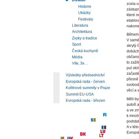
Divadlo
zcela u
Historie
zástupn
Ukázky
které n
Festivaly
etablov
Literatura
nakone
Architektura
Během d
Zvyky a tradice
V samé 
Sport
skrytý 
Česká kuchyně
dobách 
občansk
Média
to zaži
Víte, že…
pul sto
začasté
Výsledky předsednictví
přesně 
Evropská rada - červen
svobodn
Květnové summity v Praze
věcí a 
Summit EU-USA
Měli by
Evropská rada - březen
autoři 
a ve z
k mnoha
podstat
A v tét
Evropsk