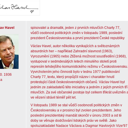
av Havel
spisovatel a dramatik, jeden z prvních mluvčích Charty 77,
vůdčí osobnost politických změn v listopadu 1989, poslední
prezident Československa a první prezident České republiky
Václav Havel, autor několika vynikajících a světoznámých
absurdních her – například Zahradní slavnost (1963),
Vyrozumění (1965) nebo Ztížená možnost soustředění (1968),
vystupoval v sedmdesátých letech minulého století proti
represím tehdejšího komunistického režimu v Československu.
Vyvrcholením jeho činnosti bylo v lednu 1977 publikování
10. 1936
Charty 77, textu, který propůjčil název i charakter hnutí
ha
protestující části československých občanů. Václav Havel byl
jedním ze zakladatelů této iniciativy a jedním z jejích prvních tří
mluvčích. Za své občanské postoje byl celkem třikrát uvězněn 
ve vězení strávil téměř pět let.
V listopadu 1989 se stal vůdčí osobností politických změn v
Československu a v prosinci byl zvolen prezidentem. Jeho
poslední prezidentský mandát skončil v únoru 2003 a od té
doby se věnuje dodržování lidských práv ve světě. Jako
spoluzakladatel Nadace Václava a Dagmar Havlových Vize'97