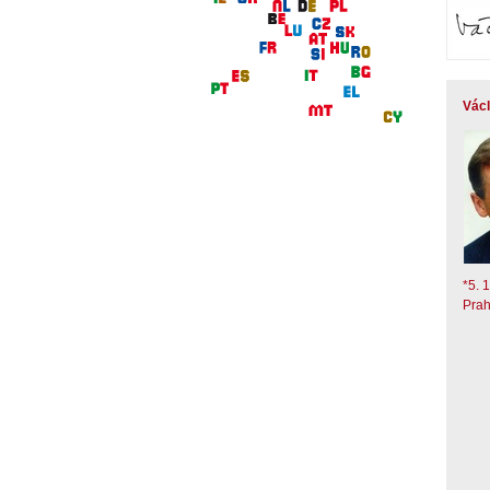
Václ
*5. 
Pra