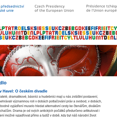
dlo
v Havel: O českém divadle
atelé, dramatikové, básníci a hudebníci mají u nás zvláštní postavení,
ehrávali významnou roli v dobách potlačování práv a svobod, v dobách,
bodné vyjádření muselo hledat alternativní cesty ke čtenářům, divákům
chačům. Drama je od svých antických počátků předurčeno artikulovat i
není možné vyjadřovat přímo a tudíž v době, kdy byl náš národní život