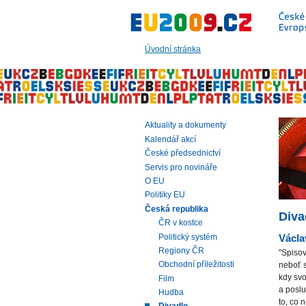
Přeskočit
na:
hlavní
text
Úvodní stránka
stránky
|
navigaci
|
vyhledávání
Aktuality a dokumenty
Kalendář akcí
České předsednictví
Servis pro novináře
O EU
Politiky EU
Česká republika
Diva
ČR v kostce
Politický systém
Václa
Regiony ČR
"Spisov
Obchodní příležitosti
neboť s
kdy svo
Film
a poslu
Hudba
to, co 