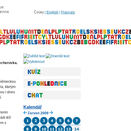
Česky
|
English
|
Français
becherovka.
, německou
la, kterým
sou i dnes
í.
Kalendář
zenin
červen 2009
ádi též
em s