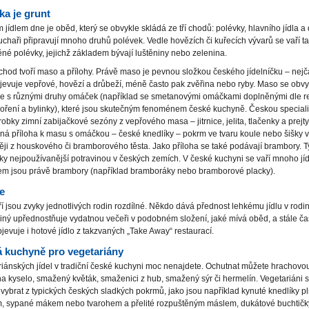
ka je grunt
 jídlem dne je oběd, který se obvykle skládá ze tří chodů: polévky, hlavního jídla a 
uchaři připravují mnoho druhů polévek. Vedle hovězích či kuřecích vývarů se vaří t
né polévky, jejichž základem bývají luštěniny nebo zelenina.
chod tvoří maso a přílohy. Právě maso je pevnou složkou českého jídelníčku – nejča
objevuje vepřové, hovězí a drůbeží, méně často pak zvěřina nebo ryby. Maso se obvy
uje s různými druhy omáček (například se smetanovými omáčkami doplněnými dle r
oření a bylinky), které jsou skutečným fenoménem české kuchyně. Českou speciali
robky zimní zabijačkové sezóny z vepřového masa – jitrnice, jelita, tlačenky a prejty
ná příloha k masu s omáčkou – české knedlíky – pokrm ve tvaru koule nebo šišky 
ěji z houskového či bramborového těsta. Jako příloha se také podávají brambory. T
cky nejpoužívanější potravinou v českých zemích. V české kuchyni se vaří mnoho jíde
em jsou právě brambory (například bramboráky nebo bramborové placky).
e
í jsou zvyky jednotlivých rodin rozdílné. Někdo dává přednost lehkému jídlu v rod
jiný upřednostňuje vydatnou večeři v podobném složení, jaké mívá oběd, a stále čas
bjevuje i hotové jídlo z takzvaných „Take Away“ restaurací.
 kuchyně pro vegetariány
iánských jídel v tradiční české kuchyni moc nenajdete. Ochutnat můžete hrachovou
a kyselo, smažený květák, smaženici z hub, smažený sýr či hermelín. Vegetariáni s
ybrat z typických českých sladkých pokrmů, jako jsou například kynuté knedlíky p
, sypané mákem nebo tvarohem a přelité rozpuštěným máslem, dukátové buchtičk