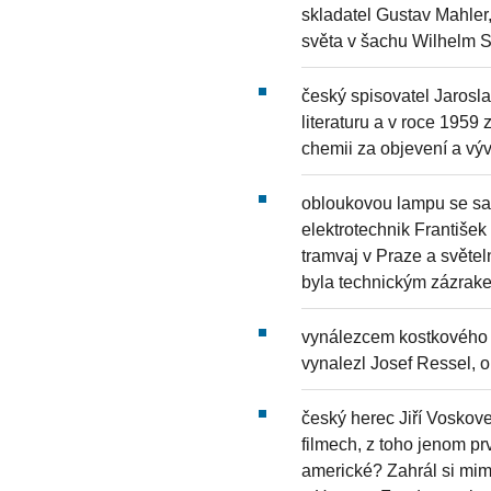
skladatel Gustav Mahler,
světa v šachu Wilhelm S
český spisovatel Jarosla
literaturu a v roce 195
chemii za objevení a výv
obloukovou lampu se sa
elektrotechnik František 
tramvaj v Praze a světel
byla technickým zázrak
vynálezcem kostkového c
vynalezl Josef Ressel, 
český herec Jiří Voskov
filmech, z toho jenom pr
americké? Zahrál si mim