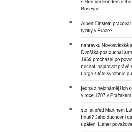
s Henrym Fondem nebo 
Buseym.
Albert Einstein pracoval 
fyziky v Praze?
nahrávku Novosvětské s
Dvořáka poslouchal amer
1969 procházel po povr
nechal inspirovat právě
Largo z této symfonie p
jedna z nejznámějších 
v roce 1787 v Pražském
sto let před Martinem L
hnutí? Jeho duchovní ot
upálen. Luther považov