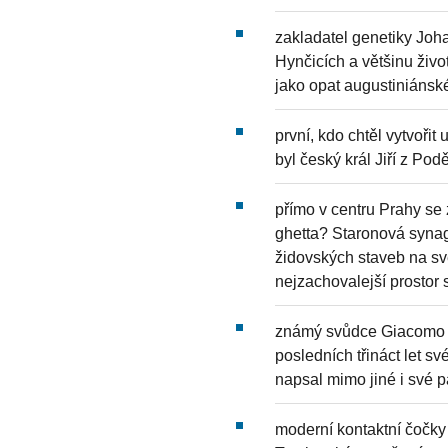
zakladatel genetiky Joh
Hynčicích a většinu živo
jako opat augustiniánské
první, kdo chtěl vytvoři
byl český král Jiří z P
přímo v centru Prahy se
ghetta? Staronová synago
židovských staveb na svě
nejzachovalejší prostor
známý svůdce Giacomo Ca
posledních třináct let 
napsal mimo jiné i své p
moderní kontaktní čočky