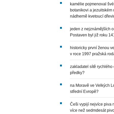
kamélie pojmenoval švé
botanikovi a jezuitském
nádherně kvetoucí dřevi
jeden z nejznámějších o
Postaven byl již roku 14
historicky první ženou v
v roce 1997 pražská rod
zakladatel sítě rychléh
předky?
na Moravě ve Velkých Los
střední Evropě?
Češi vypijí nejvíce piva
více než sedmdesát piv