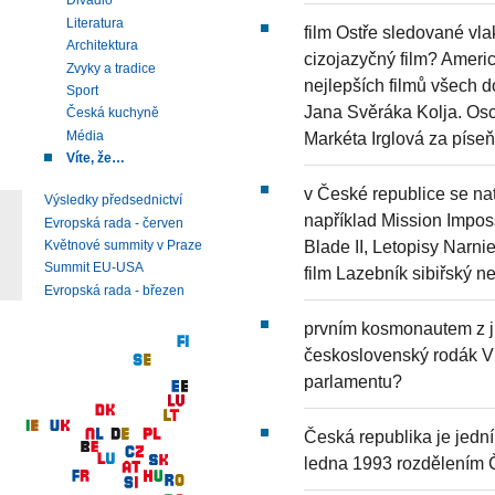
Divadlo
Literatura
film Ostře sledované vla
Architektura
cizojazyčný film? Americ
Zvyky a tradice
nejlepších filmů všech d
Sport
Jana Svěráka Kolja. Osc
Česká kuchyně
Média
Markéta Irglová za píseň
Víte, že…
v České republice se na
Výsledky předsednictví
například Mission Imposs
Evropská rada - červen
Blade II, Letopisy Narni
Květnové summity v Praze
Summit EU-USA
film Lazebník sibiřský 
Evropská rada - březen
prvním kosmonautem z 
československý rodák V
parlamentu?
Česká republika je jední
ledna 1993 rozdělením 