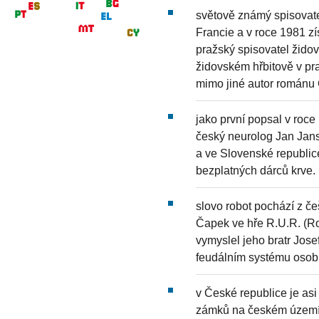
světově známý spisovate
Francie a v roce 1981 z
pražský spisovatel žido
židovském hřbitově v pr
mimo jiné autor románu 
jako první popsal v roce 
český neurolog Jan Jan
a ve Slovenské republic
bezplatných dárců krve.
slovo robot pochází z če
Čapek ve hře R.U.R. (Ro
vymyslel jeho bratr Jose
feudálním systému osobn
v České republice je asi
zámků na českém území p