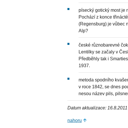
písecký gotický most j
Pochází z konce třináct
(Regensburg) je vůbec 
Alp?
české různobarevné čok
Lentilky se začaly v Čes
Předběhly tak i Smarties
1937.
metoda spodního kvašení 
v roce 1842, se dnes pou
nesou název pils, pilsne
Datum aktualizace: 16.8.2011
nahoru