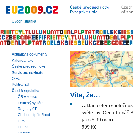
Přeskočit
na:
hlavní
text
Úvodní stránka
stránky
|
navigaci
|
vyhledávání
Aktuality a dokumenty
Kalendář akcí
České předsednictví
Servis pro novináře
O EU
Politiky EU
Česká republika
Víte, že…
ČR v kostce
Politický systém
zakladatelem společnost
Regiony ČR
světě, byl Čech Tomáš B
Obchodní příležitosti
jako $ 99 nebo
Film
999 Kč.
Hudba