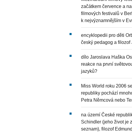
začátkem července a na n
filmových festivalů v B
k nejvýznamnějším v Ev
encyklopedii pro děti Or
český pedagog a filoz
dílo Jaroslava Haška O
reakce na první světovo
jazyků?
Miss World roku 2006 s
republiky pochází mnoh
Petra Němcová nebo Te
na území České republik
Schindler (jeho život je
seznam), filozof Edmund