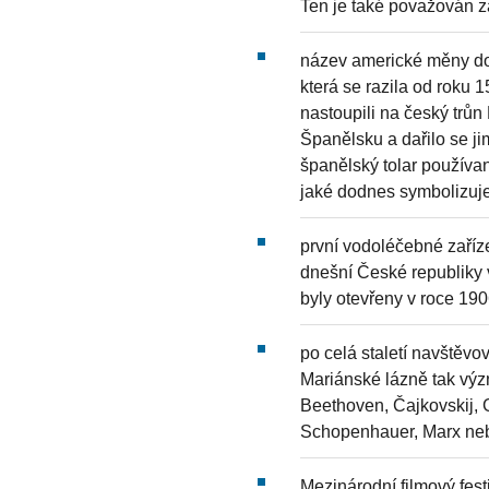
Ten je také považován z
název americké měny dol
která se razila od rok
nastoupili na český trůn
Španělsku a dařilo se ji
španělský tolar používan
jaké dodnes symbolizu
první vodoléčebné zaříz
dnešní České republiky v
byly otevřeny v roce 1
po celá staletí navštěv
Mariánské lázně tak výz
Beethoven, Čajkovskij, 
Schopenhauer, Marx n
Mezinárodní filmový fest