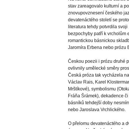
stav zareagovalo kulturní a poz
znovupovznesení českého jazyk
devatenáctého století se prot
literatura tehdy potvrdila svoji
bezpochyby patří k vrcholům 
romantickou básnickou sklad
Jaromíra Erbena nebo prózu
Českou poezii i prózu druhé 
ovlivnily umělecké směry pros
Česká próza tak vycházela nap
Václav Rais, Karel Klostermann
Mrštíkové), symbolismu (Otok
Fráňa Šrámek), dekadence či
básníků tehdejší doby nesm
nebo Jaroslava Vrchlického.
O přelomu devatenáctého a dva