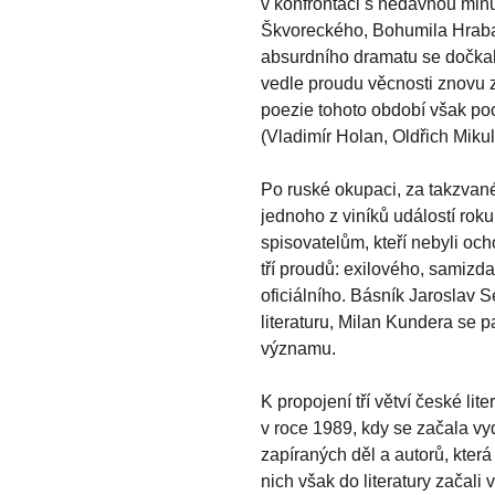
v konfrontaci s nedávnou minu
Škvoreckého, Bohumila Hrabal
absurdního dramatu se dočkal
vedle proudu věcnosti znovu z
poezie tohoto období však poc
(Vladimír Holan, Oldřich Miku
Po ruské okupaci, za takzvané
jednoho z viníků událostí roku
spisovatelům, kteří nebyli ocho
tří proudů: exilového, samizda
oficiálního. Básník Jaroslav 
literaturu, Milan Kundera se 
významu.
K propojení tří větví české li
v roce 1989, kdy se začala vy
zapíraných děl a autorů, která
nich však do literatury začali