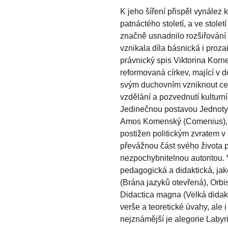
K jeho šíření přispěl vynález k
patnáctého století, a ve stole
značně usnadnilo rozšiřování
vznikala díla básnická i proza
právnický spis Viktorina Korn
reformovaná církev, mající v
svým duchovním vzniknout cel
vzdělání a pozvednutí kulturn
Jedinečnou postavou Jednoty
Amos Komenský (Comenius), n
postižen politickým zvratem v
převážnou část svého života p
nezpochybnitelnou autoritou.
pedagogická a didaktická, jak
(Brána jazyků otevřená), Orbi
Didactica magna (Velká didakt
verše a teoretické úvahy, ale i
nejznámější je alegorie Labyri