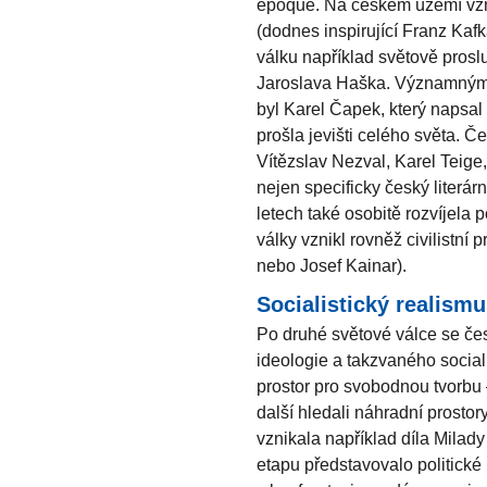
époque. Na českém území vzni
(dodnes inspirující Franz Kaf
válku například světově pros
Jaroslava Haška. Významným a
byl Karel Čapek, který napsal 
prošla jevišti celého světa. Če
Vítězslav Nezval, Karel Teige,
nejen specificky český literár
letech také osobitě rozvíjela
války vznikl rovněž civilistní 
nebo Josef Kainar).
Socialistický realismu
Po druhé světové válce se čes
ideologie a takzvaného sociali
prostor pro svobodnou tvorbu – 
další hledali náhradní prostory
vznikala například díla Mil
etapu představovalo politické