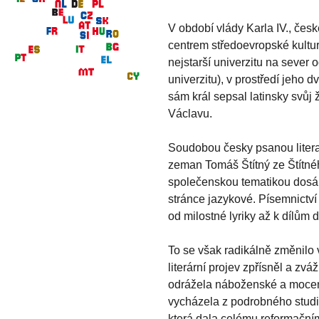
V období vlády Karla IV., česk
centrem středoevropské kultur
nejstarší univerzitu na sever 
univerzitu), v prostředí jeho
sám král sepsal latinsky svůj ž
Václavu.
Soudobou česky psanou litera
zeman Tomáš Štítný ze Štítnéh
společenskou tematikou dosá
stránce jazykové. Písemnictví 
od milostné lyriky až k dílům 
To se však radikálně změnilo 
literární projev zpřísněl a zv
odrážela náboženské a mocens
vycházela z podrobného studia
která dala celému reformační