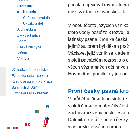
Divadlo
počala objevovat rovněž litera
Literatura
mezi zastánci slovanské a lati
Historie
Čeští spisovatelé
Ukázky z děl
V obou těchto jazycích vznikal
Architektura
které vedly posléze k rozvoji
Zvyky a tradice
latinsky psaná Kronika česká, 
Sport
jejímž autorem byl děkan pra
Česká kuchyně
Václave, jejíž vznik se klade 
Média
Víte, že…
století patnáctém rozrostla o 
všech významných dějinných u
Výsledky předsednictví
Hospodine, pomiluj ny je dod
Evropská rada - červen
Květnové summity v Praze
Summit EU-USA
První česky psaná kro
Evropská rada - březen
V průběhu třináctého století z
století čtrnáctém předčily české
zachování svébytnosti českého
Dalimila, která je nejen česk
vlastnosti českého národa.