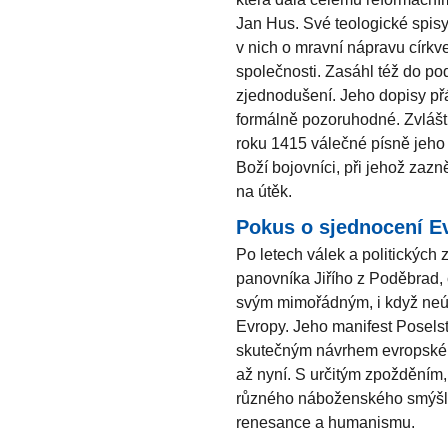
Jan Hus. Své teologické spisy 
v nich o mravní nápravu církve
společnosti. Zasáhl též do po
zjednodušení. Jeho dopisy přá
formálně pozoruhodné. Zvlášt
roku 1415 válečné písně jeho
Boží bojovníci, při jehož zaz
na útěk.
Pokus o sjednocení E
Po letech válek a politických
panovníka Jiřího z Poděbrad, 
svým mimořádným, i když ne
Evropy. Jeho manifest Posels
skutečným návrhem evropského 
až nyní. S určitým zpožděním
různého náboženského smýšlení
renesance a humanismu.