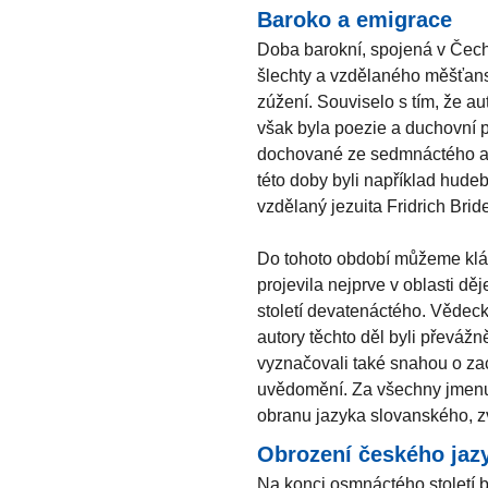
Baroko a emigrace
Doba barokní, spojená v Čech
šlechty a vzdělaného měšťanst
zúžení. Souviselo s tím, že au
však byla poezie a duchovní 
dochované ze sedmnáctého a
této doby byli například hude
vzdělaný jezuita Fridrich Bride
Do tohoto období můžeme klást
projevila nejprve v oblasti děj
století devatenáctého. Vědeck
autory těchto děl byli převážn
vyznačovali také snahou o za
uvědomění. Za všechny jmenu
obranu jazyka slovanského, 
Obrození českého jaz
Na konci osmnáctého století b