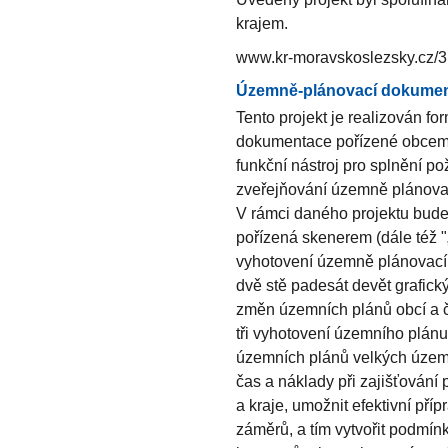
krajem.
www.kr-moravskoslezsky.cz/
Územně-plánovací dokumen
Tento projekt je realizován f
dokumentace pořízené obcemi
funkční nástroj pro splnění 
zveřejňování územně plánova
V rámci daného projektu bude 
pořízená skenerem (dále též "
vyhotovení územně plánovací
dvě stě padesát devět grafickýc
změn územních plánů obcí a č
tři vyhotovení územního plán
územních plánů velkých územn
čas a náklady při zajišťování
a kraje, umožnit efektivní pří
záměrů, a tím vytvořit podmín