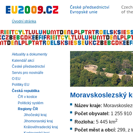
Přeskočit
na:
hlavní
text
Úvodní stránka
stránky
|
navigaci
|
vyhledávání
Aktuality a dokumenty
Kalendář akcí
České předsednictví
Servis pro novináře
O EU
Politiky EU
Česká republika
Moravskoslezský k
ČR v kostce
Politický systém
Název kraje:
Moravskoslezs
Regiony ČR
Počet obyvatel:
1 255 910
Jihočeský kraj
2
Jihomoravský kraj
Rozloha:
5 445 km
Královéhradecký kraj
Počet měst a obcí:
299, z 