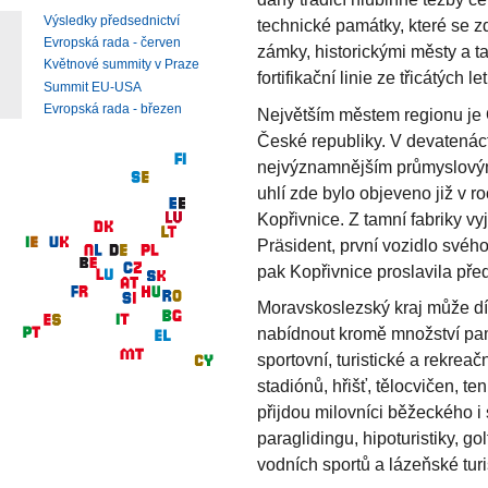
Výsledky předsednictví
technické památky, které se 
Evropská rada - červen
zámky, historickými městy a 
Květnové summity v Praze
fortifikační linie ze třicátých l
Summit EU-USA
Evropská rada - březen
Největším městem regionu je 
České republiky. V devatenác
nejvýznamnějším průmyslovým
uhlí zde bylo objeveno již v r
Kopřivnice. Z tamní fabriky v
Präsident, první vozidlo svého
pak Kopřivnice proslavila pře
Moravskoslezský kraj může dí
nabídnout kromě množství pam
sportovní, turistické a rekreač
stadiónů, hřišť, tělocvičen, t
přijdou milovníci běžeckého i 
paraglidingu, hipoturistiky, go
vodních sportů a lázeňské turi