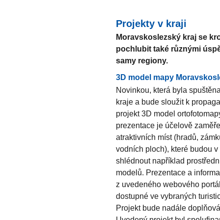
Projekty v kraji
Moravskoslezský kraj se kr
pochlubit také různými úspě
samy regiony.
3D model mapy Moravskosl
Novinkou, která byla spuště
kraje a bude sloužit k propaga
projekt 3D model ortofotomap
prezentace je účelově zaměřen
atraktivních míst (hradů, zámk
vodních ploch), které budou 
shlédnout například prostředni
modelů. Prezentace a informa
z uvedeného webového portál
dostupné ve vybraných turisti
Projekt bude nadále doplňován
Uvedený projekt byl spolufi