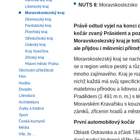
Karlovarský kraj
NUTS II:
Moravskoslezsko
Liberecký kraj
Moravskoslezský kraj
Olomoucký kraj
Právě odtud vyjel na konci
Pardubický kraj
Plzeňský kraj
kočár zvaný Präsident a poz
Středočeský kraj
Moravskoslezský kraj je toti
Ústecký kraj
ale přijdou i milovníci příro
Kraj Vysočina
Zlínský kraj
Moravskoslezský kraj se nach
Hlavní město Praha
se o region velice pestrý a r
Obchodní příležitosti
mnoho zajímavého. Kraj je rozd
Film
nichž každá má svůj specifick
Hudba
malebnou přírodou a lidovou a
Divadlo
Pradědem (1 491 m n. m.) s t
Literatura
Architektura
Moravském Kravařsku s kouzel
Zvyky a tradice
zámků, zřícenin hradů a měst
Sport
První automobilový kočár
Česká kuchyně
Média
Oblasti Ostravska a zčásti Tě
Víte, že…
daný tradicí hlubinné těžby če