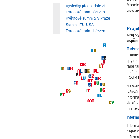
Mohele
Výsledky předsednictví
čisté ži
Evropská rada - červen
Květnové summity v Praze
Summit EU-USA
Projek
Evropská rada - březen
Kraj V
úspěšn
Turist
Turisti
tipy na
řadě ta
také je
TOUR R
Na web
lyžován
informa
vleků v
mailov
Inform
Informa
nejen o
informa