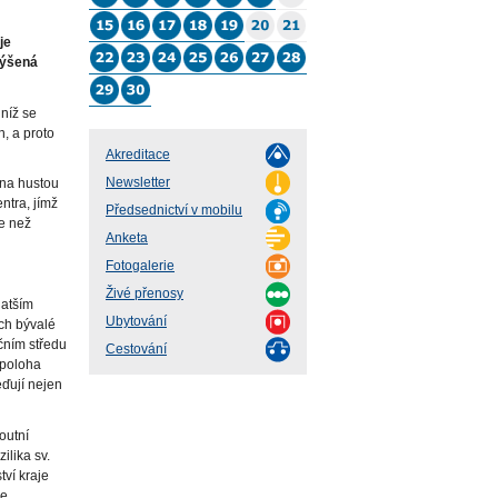
je
výšená
 níž se
n, a proto
Akreditace
Newsletter
ena hustou
ntra, jímž
Předsednictví v mobilu
ce než
Anketa
Fotogalerie
Živé přenosy
hatším
Ubytování
ách bývalé
čním středu
Cestování
 poloha
eďují nejen
outní
lika sv.
tví kraje
ce