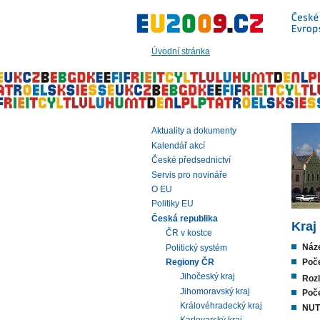
Přeskočit
na:
hlavní
text
Úvodní stránka
stránky
|
navigaci
|
vyhledávání
Aktuality a dokumenty
Kalendář akcí
České předsednictví
Servis pro novináře
O EU
Politiky EU
Česká republika
Kraj
ČR v kostce
Náze
Politický systém
Poče
Regiony ČR
Jihočeský kraj
Rozl
Jihomoravský kraj
Poče
Královéhradecký kraj
NUTS