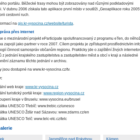
ckého portálu. Běžecké trasy mohou být zobrazovány nad různými podkladovými
 V dubnu 2006 získala tato aplikace první místo v soutěži „Geoaplikace roku 2005
orii cestovní ruch.
formací na
gis.kr-vysocina.cz/website/turista
.
ráva přes internet
e o mezinárodní projekt eParticipate spolufinancovaný z programu eTen, do něhož
a zapojil jako partner v roce 2007. Cílem projektu je zpřístupnit prostřednictvím in
ogií činnost samospráv občanům regionu. Prakticky jde o zajištění živých interneto
 z jednání krajského zastupitelstva a zastupitelstev měst a obcí v kraji a následné
pnění záznamu těchto jednání v archivu.
 jsou dostupné na www.kr-vysocina.cz/tv.
y:
iální web kraje:
www.kr-vysocina.cz
ální turistický portál kraje:
www.region-vysocina.cz
oupení kraje v Bruselu: www.vysocina.eu/brusel
tka UNESCO Třebíč: www.trebic.cz/unesco
átka UNESCO Žďár nad Sázavou: www.zdarns.cz/en
tka UNESCO Telč: www.telc-etc.cz/telc
alerie
nek
Jaroměřice nad Rokytnou
Kámen