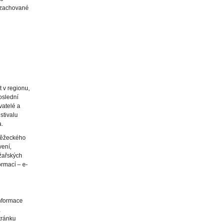
e zachované
t v regionu,
oslední
vatelé a
stivalu
.
běžeckého
vení,
yžařských
ormací – e-
informace
,
tránku