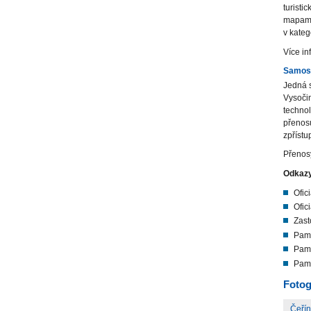
turisti
mapami.
v kateg
Více in
Samosp
Jedná s
Vysočin
technol
přenosů
zpřístu
Přenosy
Odkaz
Ofic
Ofici
Zast
Pamá
Pam
Pamá
Fotog
Čeří