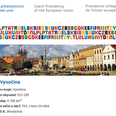
 Vysočina
v kraje:
Vysočina
t obyvatel:
513 195
2
oha:
6 796 km
t měst a obcí:
704, z toho 34 měst
 II:
Jihovýchod