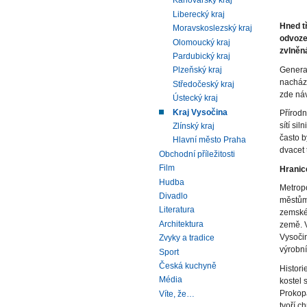
Karlovarský kraj
Liberecký kraj
Hned t
Moravskoslezský kraj
odvoze
Olomoucký kraj
zvlněn
Pardubický kraj
Generac
Plzeňský kraj
nachází
Středočeský kraj
zde náv
Ústecký kraj
Kraj Vysočina
Přírodn
sítí si
Zlínský kraj
často b
Hlavní město Praha
dvacet 
Obchodní příležitosti
Film
Hranic
Hudba
Metropo
Divadlo
městům 
Literatura
zemské
Architektura
země. V
Vysočin
Zvyky a tradice
výrobní
Sport
Česká kuchyně
Histori
Média
kostel
Prokopa
Víte, že…
tvoří c