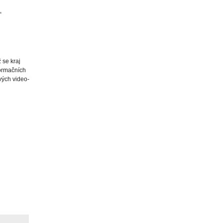
“
 se kraj
formačních
vých video-