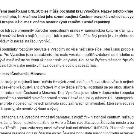
řemi památkami UNESCO se může pochlubit kraj Vysočina. Název tohoto kraje 
n od toho, že značnou část jeho území zaujímá Českomoravská vrchovina, vy
á krajina ležící mezi oběma historickými zeměmi České republiky.
e lidí zde proměnily původní neprostupný prales v harmonickou kulturní krajinu, v
 množství lesů a hájků, ale i polí, luk a pastvin. Téměř každý potok je zde přehraze
štěvníci narazí na řadu rybníků.
í podmínky rozptýlily obyvatele Vysočiny do více než tisíce sídel, která jsou propoj
lnic. Pro Vysočinu jsou charakteristické malé vesnice nepříliš vzdálené od místního ce
ývá malé město se třemi až deseti tisíci obyvatel. Pouze ve čtyřech městech žije ví
tisíc lidí, krajské město Jihlava dosahuje počtu padesáti tisíc.
e mezi Čechami a Moravou
le kraje je nejstarší horní město českých zemí, které patřilo ve středověku k nejbo
českého království, a to především díky těžbě stříbra. Rozkládá se po obou stran
 hranice mezi Čechami a Moravou. Kraj Vysočina je umístěn v dopravním i popula
ysočinou prochází hlavní dopravní tepna České republiky dálnice D1. Strategická
y proto v posledních letech přilákala řadu zahraničních investorů, kteří sem soustř
 kapacity, ale rovněž výzkum a vývoj.
e zanechala na Vysočině množství památek, z nichž tři – historické centrum Telče, p
 sv. Jana Nepomuckého na Zelené Hoře u Žďáru nad Sázavou, Židovské město a bazi
 v Třebíči – jsou zařazeny mezi světové kulturní dědictví UNESCO. Přírodní bohats
hráněné krajinné oblasti Žďárské vrchy, Železné hory, dále národní přírodní rezerva