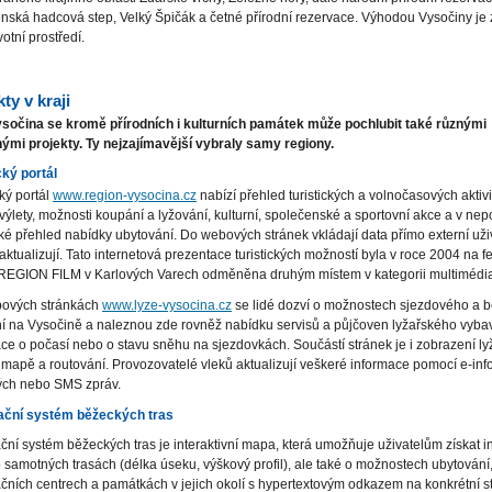
nská hadcová step, Velký Špičák a četné přírodní rezervace. Výhodou Vysočiny j
votní prostředí.
ty v kraji
ysočina se kromě přírodních i kulturních památek může pochlubit také různými
ými projekty. Ty nejzajímavější vybraly samy regiony.
ický portál
cký portál
www.region-vysocina.cz
nabízí přehled turistických a volnočasových aktivi
 výlety, možnosti koupání a lyžování, kulturní, společenské a sportovní akce a v nep
ké přehled nabídky ubytování. Do webových stránek vkládají data přímo externí uži
 aktualizují. Tato internetová prezentace turistických možností byla v roce 2004 na fe
EGION FILM v Karlových Varech odměněna druhým místem v kategorii multimédia
ových stránkách
www.lyze-vysocina.cz
se lidé dozví o možnostech sjezdového a 
í na Vysočině a naleznou zde rovněž nabídku servisů a půjčoven lyžařského vyba
ce o počasí nebo o stavu sněhu na sjezdovkách. Součástí stránek je i zobrazení l
 mapě a routování. Provozovatelé vleků aktualizují veškeré informace pomocí e-inf
ých nebo SMS zpráv.
ační systém běžeckých tras
ční systém běžeckých tras je interaktivní mapa, která umožňuje uživatelům získat 
 samotných trasách (délka úseku, výškový profil), ale také o možnostech ubytování
čních centrech a památkách v jejich okolí s hypertextovým odkazem na konkrétní s