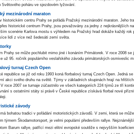
 Světového poháru ve sjezdovém lyžování.
ký mezinárodní maraton
v historickém centru Prahy
se pořádá Pražský mezinárodní maraton. Jeho tra
přes historické centrum Prahy, jsou považovány za jedny z nejkrásnějších na
ším scenérie Karlova mostu s výhledem na Pražský hrad dokáže každý rok p
isíce lidí z více než šedesáti zemí světa.
torky
m Prahy se může pochlubit mimo jiné i konáním Primátorek. V roce 2008 se j
e už 95. ročník populárního veslařského závodu primátorských osmiveslic m
alový turnaj Czech Open
é republice se již od roku 1993 koná florbalový turnaj Czech Open. Jedná se 
vní akci svého druhu na světě. Týmy v základních skupinách hrají na hřištích
 V roce 2007 se turnaje zúčastnilo ve všech kategoriích 224 týmů ze tří konti
vnání s ostatními státy si právě v České republice získává florbal nové příz
hleji.
istické závody
má bohatou tradici v pořádání motoristických závodů. V zemi, která se může 
ím týmem Škodamotorsport, je velmi populární především rallye. Nejznámějš
otom Barum rallye,
patřící
mezi elitní evropské soutěže s nejvyšším koeficie