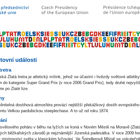
tovní události
tretra
vská
Zlatá tretra je atletický mítink, jehož se účastní i hvězdy světové atletiky
n do kategorie Super Grand Prix (v roce 2006 Grand Prix), tedy druhé nejvyšš
ie po Zlaté lize.
hy
nitelná dostihová atmosféra provází nejtěžší překážkový dostih evropského
entu
Velkou pardubickou steeplechase
. A to už od roku 1874.
ání
světového poháru v běhu na lyžích se koná v Novém Městě na Moravě (Zlatá
ých běžkařských závodů je nejznámější Jizerská padesátka. V roce 2009 ho
c mistrovství světa v klasickém lyžování. Ve Špindlerově Mlýně se uskutečnil