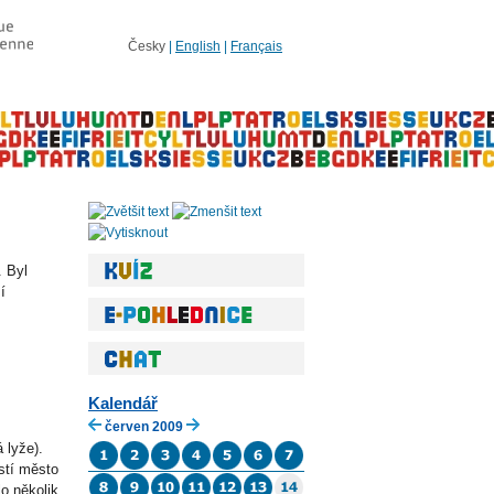
Česky
|
English
|
Français
. Byl
í
Kalendář
červen 2009
 lyže).
stí město
o několik