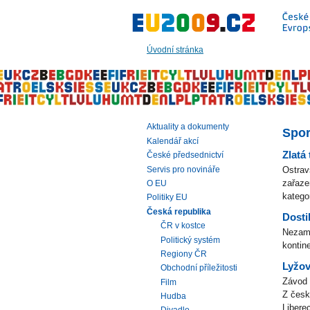
Přeskočit
na:
hlavní
text
Úvodní stránka
stránky
|
navigaci
|
vyhledávání
Aktuality a dokumenty
Spor
Kalendář akcí
Zlatá 
České předsednictví
Servis pro novináře
Ostra
zařaze
O EU
kategor
Politiky EU
Česká republika
Dosti
ČR v kostce
Nezamě
Politický systém
kontin
Regiony ČR
Lyžov
Obchodní příležitosti
Závod 
Film
Z česk
Hudba
Libere