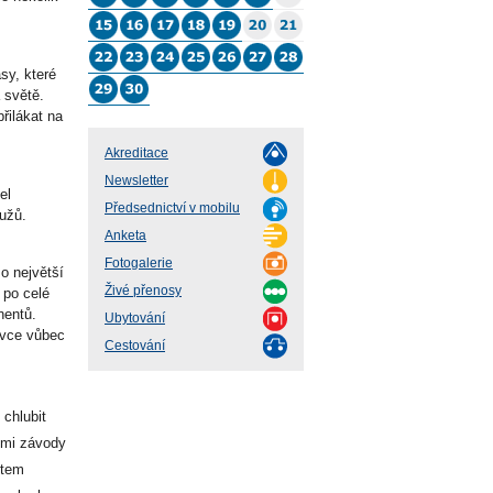
sy, které
 světě.
řilákat na
Akreditace
Newsletter
el
Předsednictví v mobilu
užů.
Anketa
Fotogalerie
o největší
Živé přenosy
 po celé
nentů.
Ubytování
nivce vůbec
Cestování
chlubit
ími závody
ntem