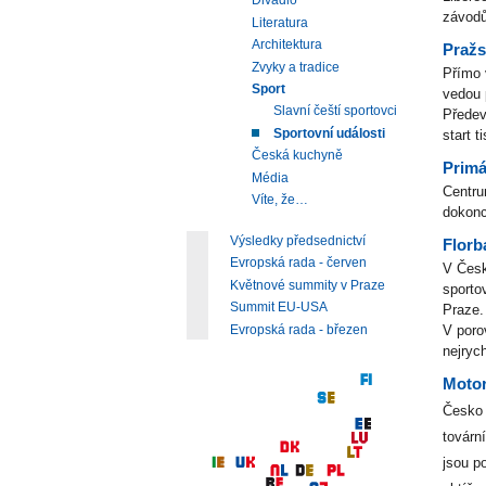
Divadlo
závodů
Literatura
Architektura
Pražs
Zvyky a tradice
Přímo
Sport
vedou 
Slavní čeští sportovci
Předev
Sportovní události
start t
Česká kuchyně
Primá
Média
Centru
Víte, že…
dokonc
Výsledky předsednictví
Florb
Evropská rada - červen
V Česk
Květnové summity v Praze
sporto
Summit EU-USA
Praze.
Evropská rada - březen
V poro
nejryc
Motor
Česko 
továrn
jsou p