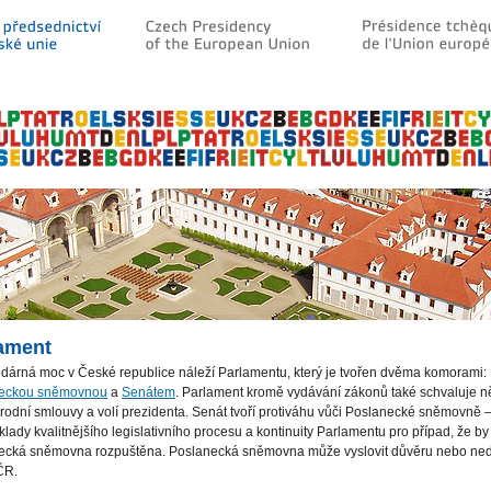
ament
dárná moc v České republice náleží Parlamentu, který je tvořen dvěma komorami:
eckou sněmovnou
a
Senátem
. Parlament kromě vydávání zákonů také schvaluje n
odní smlouvy a volí prezidenta. Senát tvoří protiváhu vůči Poslanecké sněmovně –
lady kvalitnějšího legislativního procesu a kontinuity Parlamentu pro případ, že by
ecká sněmovna rozpuštěna. Poslanecká sněmovna může vyslovit důvěru nebo ne
ČR.