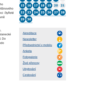
ího
ětšinového
ci čtyřleté
ovně
,
Akreditace
oslanecké
t. Do
Newsletter
ikdo
Předsednictví v mobilu
Anketa
Fotogalerie
Živé přenosy
Ubytování
Cestování