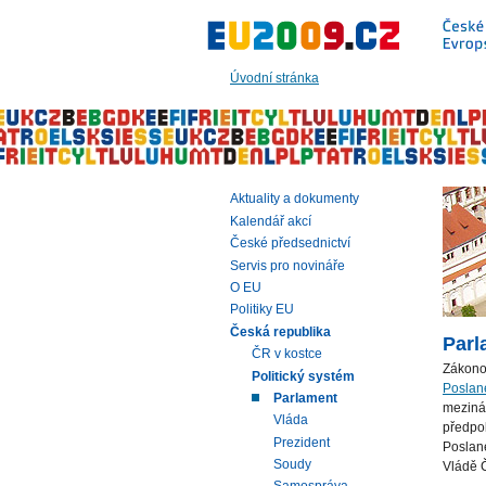
Přeskočit
na:
hlavní
text
Úvodní stránka
stránky
|
navigaci
|
vyhledávání
Aktuality a dokumenty
Kalendář akcí
České předsednictví
Servis pro novináře
O EU
Politiky EU
Česká republika
Parl
ČR v kostce
Zákono
Politický systém
Poslan
Parlament
mezinár
Vláda
předpok
Prezident
Poslan
Soudy
Vládě 