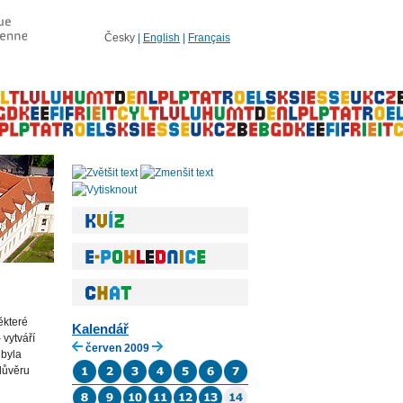
Česky
|
English
|
Français
ěkteré
Kalendář
 vytváří
červen 2009
 byla
důvěru