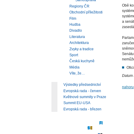
Samospráva
Obě ko
Regiony ČR
systém
Obchodní příležitosti
systému
Film
a senát
Hudba
zasedá
Divadlo
Literatura
Parlam
Architektura
zaruče
sněmovn
Zvyky a tradice
Senátu 
Sport
nemůže
Česká kuchyně
Média
Ofic
Víte, že…
Datum 
Výsledky předsednictví
nahoru
Evropská rada - červen
Květnové summity v Praze
Summit EU-USA
Evropská rada - březen