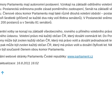
mory Parlamentu mají autonomní postavení. Vznikají na základě odlišného volebn
u. Poslanecká sněmovna podle zásad poměrného zastoupení, Senát na základě v
. Členové obou komor Parlamentu mají také různě dlouhá volební období – poslan
oři šestileté (přičemž se každé dva roky volí třetina senátorů). V Poslanecké sněm
 200 poslanců a v Senátu 81 senátorů.
entní volby se konají na základě všeobecného, rovného a přímého volebního práva
ného ústavou. Volební právo má každý občan ČR, který dosáhl osmnácti let. Do P
y může být zvolen každý občan ČR, který má právo volit a dosáhl jednadvaceti le
pak může být zvolen každý občan ČR, který má právo volit a dosáhl čtyřiceti let. N
 být současně členem obou komor Parlamentu.
iální webové stránky Parlamentu České republiky:
www.parliament.cz
aktualizace: 16.8.2011 16:02