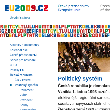
Přeskočit
na:
hlavní
text
Úvodní stránka
stránky
|
navigaci
|
vyhledávání
Aktuality a dokumenty
Kalendář akcí
České předsednictví
Servis pro novináře
O EU
Politiky EU
Česká republika
Politický systém
ČR v kostce
Politický systém
Česká republika
je
demokrat
Parlament
Vznikla 1. ledna 1993
rozděle
Vláda
efektivnější regionální samos
Prezident
soustavu nejvyšších státních 
Soudy
členskou zemí OSN
(Organiz