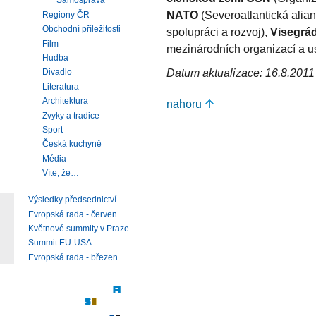
Samospráva
NATO
(Severoatlantická alia
Regiony ČR
Obchodní příležitosti
spolupráci a rozvoj),
Visegrá
Film
mezinárodních organizací a u
Hudba
Datum aktualizace: 16.8.2011
Divadlo
Literatura
Architektura
nahoru
Zvyky a tradice
Sport
Česká kuchyně
Média
Víte, že…
Výsledky předsednictví
Evropská rada - červen
Květnové summity v Praze
Summit EU-USA
Evropská rada - březen