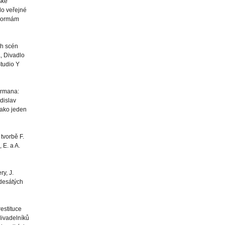
ské
do veřejné
 normám
ch scén
, Divadlo
tudio Y
mrmana:
dislav
jako jeden
tvorbě F.
 E. a A.
y, J.
edesátých
estituce
divadelníků