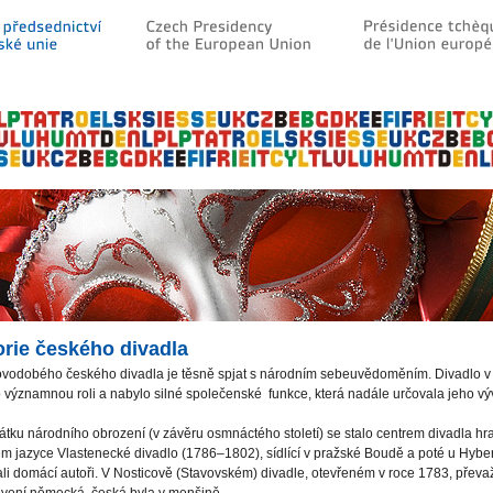
orie českého divadla
ovodobého českého divadla je těsně spjat s národním sebeuvědoměním. Divadlo v 
 významnou roli a nabylo silné společenské funkce, která nadále určovala jeho vý
tku národního obrození (v závěru osmnáctého století) se stalo centrem divadla h
m jazyce Vlastenecké divadlo (1786–1802), sídlící v pražské Boudě a poté u Hybe
li domácí autoři. V Nosticově (Stavovském) divadle, otevřeném v roce 1783, převa