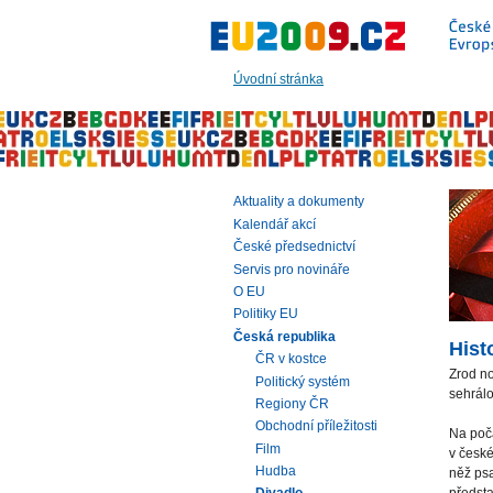
Přeskočit
na:
hlavní
text
Úvodní stránka
stránky
|
navigaci
|
vyhledávání
Aktuality a dokumenty
Kalendář akcí
České předsednictví
Servis pro novináře
O EU
Politiky EU
Česká republika
Hist
ČR v kostce
Zrod n
Politický systém
sehrálo
Regiony ČR
Obchodní příležitosti
Na počá
Film
v české
Hudba
něž psa