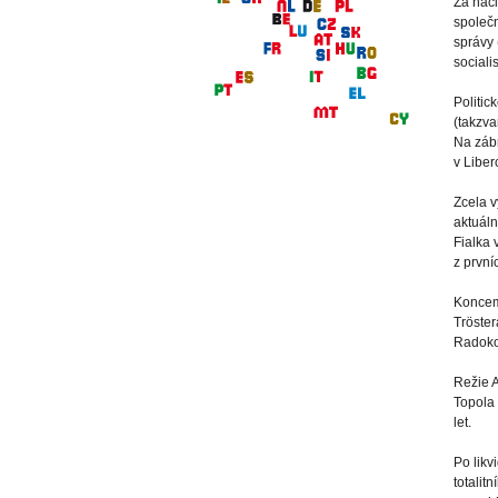
Za naci
společn
správy
sociali
Politic
(takzva
Na zábr
v Liberc
Zcela v
aktuáln
Fialka 
z první
Koncem 
Tröster
Radokov
Režie A
Topola 
let.
Po likv
totalit