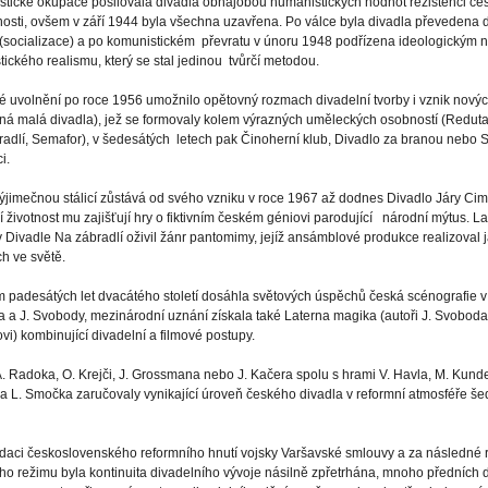
stické okupace posilovala divadla obhajobou humanistických hodnot rezistenci če
osti, ovšem v září 1944 byla všechna uzavřena. Po válce byla divadla převedena 
 (socializace) a po komunistickém převratu v únoru 1948 podřízena ideologickým
stického realismu, který se stal jedinou tvůrčí metodou.
ké uvolnění po roce 1956 umožnilo opětovný rozmach divadelní tvorby i vznik nový
ná malá divadla), jež se formovaly kolem výrazných uměleckých osobností (Reduta
adlí, Semafor), v šedesátých letech pak Činoherní klub, Divadlo za branou nebo S
i.
ýjimečnou stálicí zůstává od svého vzniku v roce 1967 až dodnes Divadlo Járy Ci
í životnost mu zajišťují hry o fiktivním českém géniovi parodující národní mýtus. La
v Divadle Na zábradlí oživil žánr pantomimy, jejíž ansámblové produkce realizoval 
ch ve světě.
padesátých let dvacátého století dosáhla světových úspěchů česká scénografie v 
a a J. Svobody, mezinárodní uznání získala také Laterna magika (autoři J. Svoboda,
i) kombinující divadelní a filmové postupy.
. Radoka, O. Krejči, J. Grossmana nebo J. Kačera spolu s hrami V. Havla, M. Kunder
a L. Smočka zaručovaly vynikající úroveň českého divadla v reformní atmosféře š
idaci československého reformního hnutí vojsky Varšavské smlouvy a za následné r
ního režimu byla kontinuita divadelního vývoje násilně zpřetrhána, mnoho předních 