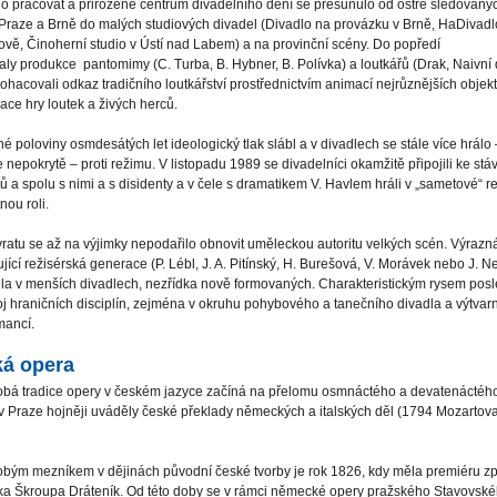
 pracovat a přirozené centrum divadelního dění se přesunulo od ostře sledovaný
Praze a Brně do malých studiových divadel (Divadlo na provázku v Brně, HaDivadl
ově, Činoherní studio v Ústí nad Labem) a na provinční scény. Do popředí
aly produkce pantomimy (C. Turba, B. Hybner, B. Polívka) a loutkářů (Drak, Naivní 
bohacovali odkaz tradičního loutkářství prostřednictvím animací nejrůznějších objek
ce hry loutek a živých herců.
é poloviny osmdesátých let ideologický tlak slábl a v divadlech se stále více hrálo 
 nepokrytě – proti režimu. V listopadu 1989 se divadelníci okamžitě připojili ke stá
ů a spolu s nimi a s disidenty a v čele s dramatikem V. Havlem hráli v „sametové“ r
nou roli.
ratu se až na výjimky nepodařilo obnovit uměleckou autoritu velkých scén. Výrazn
jící režisérská generace (P. Lébl, J. A. Pitínský, H. Burešová, V. Morávek nebo J. 
la v menších divadlech, nezřídka nově formovaných. Charakteristickým rysem posl
oj hraničních disciplín, zejména v okruhu pohybového a tanečního divadla a výtvar
mancí.
á opera
bá tradice opery v českém jazyce začíná na přelomu osmnáctého a devatenáctého 
v Praze hojněji uváděly české překlady německých a italských děl (1794 Mozarto
bým mezníkem v dějinách původní české tvorby je rok 1826, kdy měla premiéru z
ška Škroupa Dráteník. Od této doby se v rámci německé opery pražského Stavovské