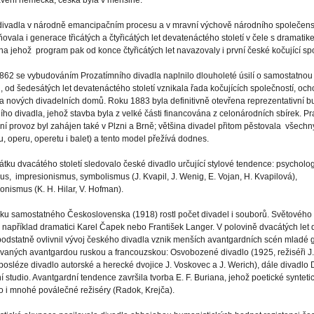
avení německá, česká byla v menšině.
divadla v národně emancipačním procesu a v mravní výchově národního společens
ovala i generace třicátých a čtyřicátých let devatenáctého století v čele s dramatike
na jehož program pak od konce čtyřicátých let navazovaly i první české kočující sp
62 se vybudováním Prozatímního divadla naplnilo dlouholeté úsilí o samostatnou 
ci, od šedesátých let devatenáctého století vznikala řada kočujících společností, oc
a nových divadelních domů. Roku 1883 byla definitivně otevřena reprezentativní 
ho divadla, jehož stavba byla z velké části financována z celonárodních sbírek. Pr
ní provoz byl zahájen také v Plzni a Brně; většina divadel přitom pěstovala všechn
u, operu, operetu i balet) a tento model přežívá dodnes.
tku dvacátého století sledovalo české divadlo určující stylové tendence: psycholo
us, impresionismus, symbolismus (J. Kvapil, J. Wenig, E. Vojan, H. Kvapilová),
onismus (K. H. Hilar, V. Hofman).
iku samostatného Československa (1918) rostl počet divadel i souborů. Světovéh
 například dramatici Karel Čapek nebo František Langer. V polovině dvacátých let
 podstatně ovlivnil vývoj českého divadla vznik menších avantgardních scén mladé
vaných avantgardou ruskou a francouzskou: Osvobozené divadlo (1925, režiséři J. 
posléze divadlo autorské a herecké dvojice J. Voskovec a J. Werich), dále divadl
 studio. Avantgardní tendence završila tvorba E. F. Buriana, jehož poetické synteti
lo i mnohé poválečné režiséry (Radok, Krejča).