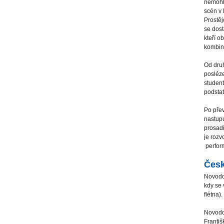
nemohlo
scén v 
Prostěj
se dost
kteří o
kombina
Od druh
posléze
student
podstat
Po přev
nastupu
prosadi
je rozv
perfor
Česk
Novodo
kdy se 
flétna).
Novodo
Franti