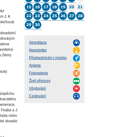
tví
m J. K.
olečnosti.
divadelní
hotnických
Akreditace
budova
avidelný
Newsletter
y žánry
Předsednictví v mobilu
Anketa
gický
Fotogalerie
Živé přenosy
Ubytování
o úspěchu
Cestování
 dvacátého
 generace,
Frejka a J.
o Dada nebo
cké divadlo