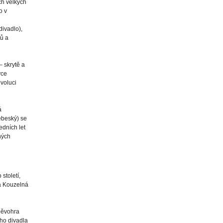
ch velkých
o v
divadlo),
tů a
– skrytě a
vce
evoluci
á
Nebeský) se
edních let
ných
století,
va Kouzelná
pěvohra
ho divadla