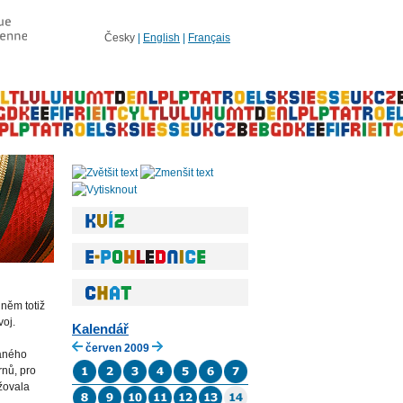
Česky
|
English
|
Français
něm totiž
voj.
Kalendář
červen 2009
raného
rnů, pro
žovala