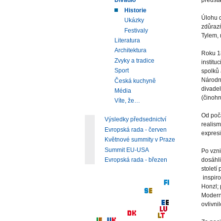
předst
Divadlo
Historie
Úlohu 
Ukázky
zdůrazň
Festivaly
Tylem, 
Literatura
Architektura
Roku 18
Zvyky a tradice
institu
Sport
spolků 
Národní
Česká kuchyně
divadel
Média
(činohr
Víte, že…
Od počá
Výsledky předsednictví
realism
Evropská rada - červen
expresi
Květnové summity v Praze
Summit EU-USA
Po vzn
Evropská rada - březen
dosáhli
století
inspiro
Honzl; 
Moderní
ovlivni