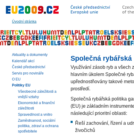
Přeskočit
na:
hlavní
text
Úvodní stránka
stránky
|
navigaci
|
vyhledávání
Aktuality a dokumenty
Společná rybářská 
Kalendář akcí
Využívání zásob ryb a všech 
České předsednictví
Servis pro novináře
hlavním úkolem Společné rybář
O EU
upřednostňovány takové metody
Politiky EU
prostředí.
Všeobecné záležitosti a
vnější vztahy
Společná rybářská politika g
Ekonomické a finanční
(EU) je základním instrumente
záležitosti
následující prioritní oblasti:
Spravedlnost a vnitro
Zaměstnanost, sociální
Řeší zachování, řízení a udr
politika, zdraví a ochrana
živočichů
spotřebitele