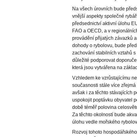
Na všech úrovních bude před
vnější aspekty společné rybář
předsednictví aktivní úlohu E
FAO a OECD, a v regionálních
provádění přijatých závazků a 
dohody o rybolovu, bude předse
zachování stabilních vztahů s 
důležité podporovat doporučen
která jsou vytvářena na zákl
Vzhledem ke vzrůstajícímu ne
současnosti stále více zřejm
avšak i za těchto stávajícíc
uspokojit poptávku obyvatel 
době téměř polovina celosvět
Za těchto okolností bude akva
úlohu vedle mořského rybolovu
Rozvoj tohoto hospodářského 