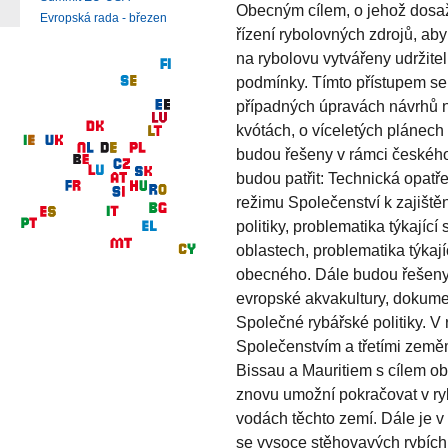
Obecným cílem, o jehož dosaže
Evropská rada - březen
řízení rybolovných zdrojů, aby
na rybolovu vytvářeny udržite
podmínky. Tímto přístupem se b
případných úpravách návrhů n
kvótách, o víceletých plánech 
budou řešeny v rámci českého 
budou patřit: Technická opatře
režimu Společenství k zajiště
politiky, problematika týkají
oblastech, problematika týka
obecného. Dále budou řešeny 
evropské akvakultury, dokume
Společné rybářské politiky. V
Společenstvím a třetími země
Bissau a Mauritiem s cílem ob
znovu umožní pokračovat v ry
vodách těchto zemí. Dále je v 
se vysoce stěhovavých rybích