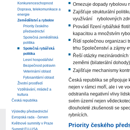
Konkurenceschopnost
Omezuje dopady rybolovu na
Doprava, telekomunikace a
Zajišťuje strukturální polit
energie
využívání rybolovných zdr
Zemědělství a rybolov
Provádí řízení rybářské flot
Priority českého
předsednictví
kapacitou a množstvím rybo
Společná zemědělská
Řídí společnou organizaci t
politika
trhu Společenství a zájmy 
Společná rybářská
politika
Řeší otázky mezinárodních v
Lesní hospodářství
zeměmi (bilaterální dohody)
Bezpečnost potravin
Zajišťuje mechanismy kontr
Veterinární oblast
Fytosanitární oblast
Česká republika se připojuje 
Životní prostředí
nejen v rámci moří, ale i ve v
Vzdělávání, mládež a
odstranila negativní vlivy lid
kultura
svém území nejen vědeckotech
Česká republika
dlouholeté zkušenosti se spe
Výsledky předsednictví
rybnících.
Evropská rada - červen
Květnové summity v Praze
Priority českého před
Summit EU-USA