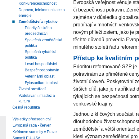
Evropská veřejnost věnuje stá
Konkurenceschopnost
či bezpečnosti potravin. Země
Doprava, telekomunikace a
energie
zejména v důsledku globaliza
Zemědělství a rybolov
probíhají v mnohých venkovsk
Priority českého
novým příležitostem, jako je 
předsednictví
těchto důvodů provedla Evrop
Společná zemědělská
politika
minulého století řadu reforem
Společná rybářská
Přístup ke kvalitním 
politika
Lesní hospodářství
Prioritou reformované SZP je 
Bezpečnost potravin
potravinám za přiměřené ceny
Veterinární oblast
životní úroveň. Poskytování 
Fytosanitární oblast
širších cílů, jako je napříkl
Životní prostředí
Vzdělávání, mládež a
týkajících se bezpečnosti potra
kultura
venkovské krajiny.
Česká republika
Jednou z klíčových součástí r
Výsledky předsednictví
dlouhodobou životaschopnost
Evropská rada - červen
zemědělství a větší orientací
Květnové summity v Praze
klesl význam zemědělství pro
Summit EU-USA