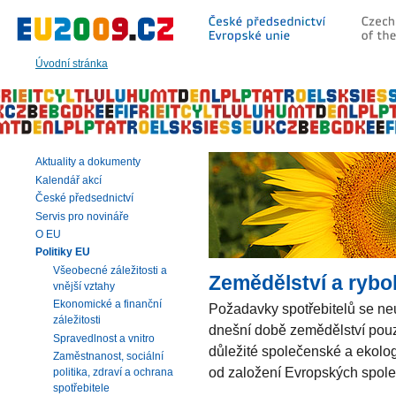
Přeskočit
na:
hlavní
text
Úvodní stránka
stránky
|
navigaci
|
vyhledávání
Aktuality a dokumenty
Kalendář akcí
České předsednictví
Servis pro novináře
O EU
Politiky EU
Všeobecné záležitosti a
Zemědělství a rybo
vnější vztahy
Ekonomické a finanční
Požadavky spotřebitelů se neu
záležitosti
dnešní době zemědělství pouze
Spravedlnost a vnitro
důležité společenské a ekolog
Zaměstnanost, sociální
od založení Evropských spole
politika, zdraví a ochrana
spotřebitele