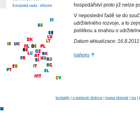
hospodářství proto již nelze 
Evropská rada - březen
V neposlední řadě se do souč
udržitelného rozvoje, a to ze
politikou a snahou o udržitelné
Datum aktualizace: 16.8.2011
nahoru
kontakty
|
o webové stránce
|
mapa stránek
|
rss
|