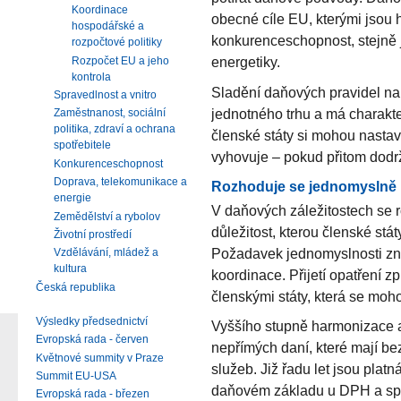
Koordinace
obecné cíle EU, kterými jsou
hospodářské a
konkurenceschopnost, stejně ja
rozpočtové politiky
energetiky.
Rozpočet EU a jeho
kontrola
Sladění daňových pravidel na
Spravedlnost a vnitro
jednotného trhu a má charakt
Zaměstnanost, sociální
politika, zdraví a ochrana
členské státy si mohou nastavi
spotřebitele
vyhovuje – pokud přitom dodr
Konkurenceschopnost
Doprava, telekomunikace a
Rozhoduje se jednomyslně
energie
V daňových záležitostech se r
Zemědělství a rybolov
důležitost, kterou členské stát
Životní prostředí
Požadavek jednomyslnosti zn
Vzdělávání, mládež a
kultura
koordinace. Přijetí opatření 
Česká republika
členskými státy, která se moho
Výsledky předsednictví
Vyššího stupně harmonizace a
Evropská rada - červen
nepřímých daní, které mají be
Květnové summity v Praze
služeb. Již řadu let jsou pla
Summit EU-USA
daňovém základu u DPH a spot
Evropská rada - březen