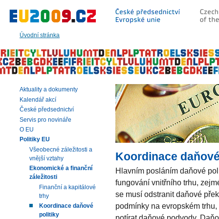
Přeskočit
na:
hlavní
text
Úvodní stránka
stránky
|
navigaci
|
vyhledávání
Aktuality a dokumenty
Kalendář akcí
České předsednictví
Servis pro novináře
O EU
Politiky EU
Všeobecné záležitosti a
Koordinace daňové 
vnější vztahy
Ekonomické a finanční
Hlavním posláním daňové polit
záležitosti
fungování vnitřního trhu, zejm
Finanční a kapitálové
se musí odstranit daňové přek
trhy
podmínky na evropském trhu, 
Koordinace daňové
politiky
potírat daňové podvody. Daňov