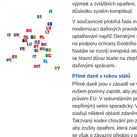
výjimek a zvláštních opatření
důsledku systém komplikují.
V současnosti probíhá řada ini
modernizaci daňových pravidel
uplatňování napříč členskými 
na podporu ochrany životního 
Nadále se rozvíjí evropská s
se hlavní důraz klade na zle
daňovými správami.
Přímé daně v rukou států
Přímé daně jsou v zásadě ve 
ovšem povinny zajistit, aby j
právem EU. V sekundárním prá
nepřímým) velmi sporadicky. V 
slaďují některé oblasti zdan
Takzvaný kodex chování pro 
aby zrušily opatření, která z
se však o závazný předpis v 