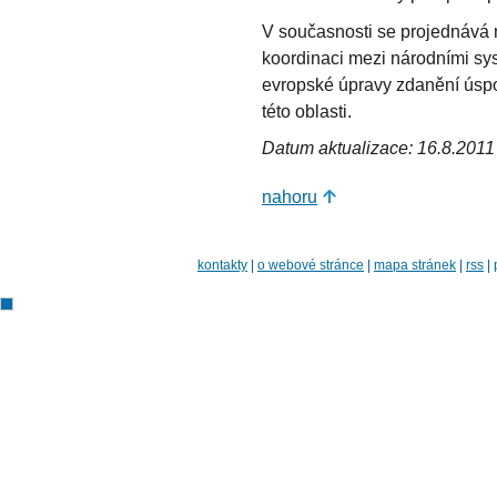
V současnosti se projednává n
koordinaci mezi národními sys
evropské úpravy zdanění úspo
této oblasti.
Datum aktualizace: 16.8.2011
nahoru
kontakty
|
o webové stránce
|
mapa stránek
|
rss
|