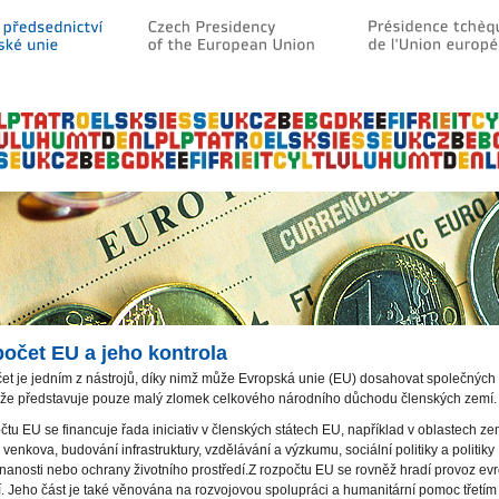
očet EU a jeho kontrola
t je jedním z nástrojů, díky nimž může Evropská unie (EU) dosahovat společných cí
, že představuje pouze malý zlomek celkového národního důchodu členských zemí.
čtu EU se financuje řada iniciativ v členských státech EU, například v oblastech ze
 venkova, budování infrastruktury, vzdělávání a výzkumu, sociální politiky a politiky
anosti nebo ochrany životního prostředí.Z rozpočtu EU se rovněž hradí provoz ev
cí. Jeho část je také věnována na rozvojovou spolupráci a humanitární pomoc třetí