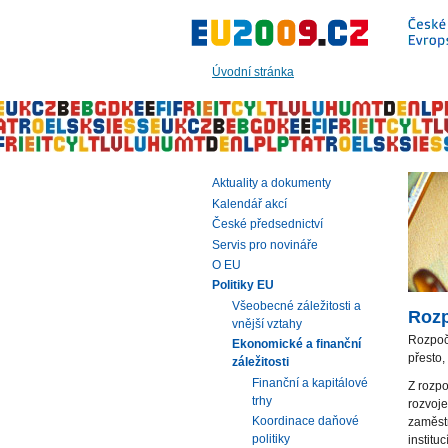
Přeskočit
na:
hlavní
text
Úvodní stránka
stránky
|
navigaci
|
vyhledávání
Aktuality a dokumenty
Kalendář akcí
České předsednictví
Servis pro novináře
O EU
Politiky EU
Všeobecné záležitosti a
Rozp
vnější vztahy
Rozpoče
Ekonomické a finanční
přesto
záležitosti
Finanční a kapitálové
Z rozpo
trhy
rozvoje
Koordinace daňové
zaměstn
politiky
institu