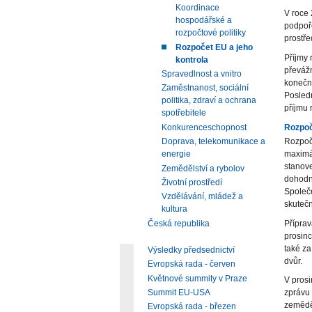
Koordinace
V roce 
hospodářské a
podpoře
rozpočtové politiky
prostře
Rozpočet EU a jeho
Příjmy 
kontrola
převáž
Spravedlnost a vnitro
konečně
Zaměstnanost, sociální
Posledn
politika, zdraví a ochrana
příjmu 
spotřebitele
Rozpoč
Konkurenceschopnost
Rozpoče
Doprava, telekomunikace a
maximál
energie
stanove
Zemědělství a rybolov
dohodn
Životní prostředí
Společe
Vzdělávání, mládež a
skutečn
kultura
Příprav
Česká republika
prosin
také za
Výsledky předsednictví
dvůr.
Evropská rada - červen
Květnové summity v Praze
V pros
Summit EU-USA
zprávu 
zeměděl
Evropská rada - březen