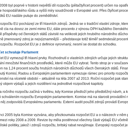
2008 byl poprvé v historii největší díl rozpočtu (pětačtyřicet procent) určen na opatř
 hospodářského růstu a vyšší míry soudržnosti v Evropské unii. Přes čtyřicet proce
dků EU nadále putuje do zemědělství.
rozpočtu EU pocházejí ze tří hlavních zdrojů. Jedná se o tradiční vlastní zdroje, které
ně cla na dovoz ze zemí mimo EU, dále procento z výnosu DPH každého členského
 příspěvky od členských států závislé na velikosti jejich hrubého národního důch
ě jmenovaný zdroj je nejvýznamnější – představuje totiž téměř sedmdesát procen
rozpočtu. Rozpočet EU je z definice vyrovnaný, nesmí se dostat do schodku.
et schvaluje Parlament
t EU vymezují tři hlavní prvky. Rozhodnutí o vlastních zdrojích určuje jejich struktu
ní množství finančních prostředků, které může EU vybrat. Tento strop je v současn
n na 1,24 procent součtu hrubých národních důchodů všech členských států. Fina
utý Komisí, Radou a Evropským parlamentem vymezuje rámec pro priority rozpočt
nství na víceleté období – aktuálně na léta 2007 až 2013. Roční rozpočet pak stan
ý objem výdajů a jejich rozdělení na jednotlivé rozpočtové kapitoly.
a ročního rozpočtu začíná v květnu, kdy Komise předloží jeho předběžný návrh, a k
ci schválením rozpočtu Evropským parlamentem. Komise má na starosti provádění 
 něj zodpovídá Evropskému parlamentu. Externí audit použití zdrojů provádí Evrop
inci 2005 byla Komise vyzvána, aby přezkoumala rozpočet EU a o nálezech v něm
mezi roky 2008 a 2009. Revize by měla postihnout všechny části výdajů EU včetn
ské politiky, jakož i zdrojů rozpočtu, britský rabat nevyjímaje. Evropský rozpočet je