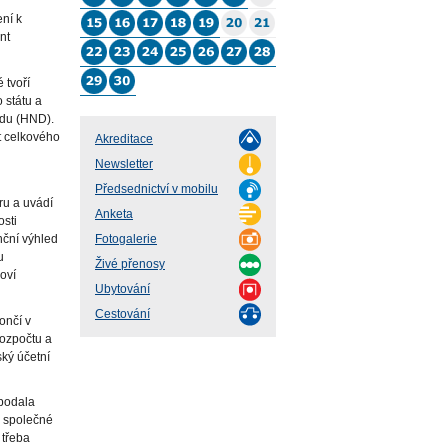
ení k
nt
 tvoří
 státu a
odu (HND).
t celkového
Akreditace
Newsletter
Předsednictví v mobilu
ru a uvádí
Anketa
osti
nční výhled
Fotogalerie
u
Živé přenosy
oví
Ubytování
Cestování
ončí v
rozpočtu a
ský účetní
 podala
ě společné
 třeba