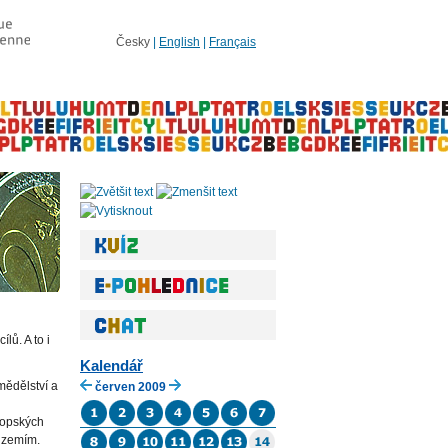
Česky
|
English
|
Français
lů. A to i
Kalendář
mědělství a
červen 2009
ropských
m zemím.