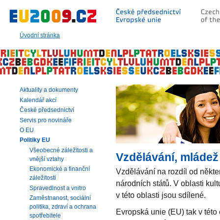
Přeskočit
na:
hlavní
text
Úvodní stránka
stránky
|
navigaci
|
vyhledávání
Aktuality a dokumenty
Kalendář akcí
České předsednictví
Servis pro novináře
O EU
Politiky EU
Všeobecné záležitosti a
Vzdělávání, mládež 
vnější vztahy
Ekonomické a finanční
Vzdělávání na rozdíl od někter
záležitosti
národních států. V oblasti kul
Spravedlnost a vnitro
v této oblasti jsou sdílené.
Zaměstnanost, sociální
politika, zdraví a ochrana
Evropská unie (EU) tak v této 
spotřebitele