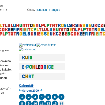
Česky
|
English
|
Français
program
acovního
pšování
e kultuře,
eckým
 budou
Kalendář
tivita“ -
červen 2009
y ve