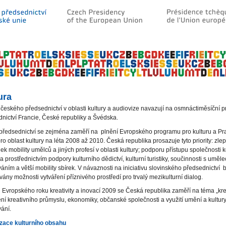
ura
y českého předsednictví v oblasti kultury a audiovize navazují na osmnáctiměsíční 
nictví Francie, České republiky a Švédska.
předsednictví se zejména zaměří na plnění Evropského programu pro kulturu a Pr
ro oblast kultury na léta 2008 až 2010. Česká republika prosazuje tyto priority: zle
k mobility umělců a jiných profesí v oblasti kultury; podporu přístupu společnosti k
 prostřednictvím podpory kulturního dědictví, kulturní turistiky, součinnosti s uměl
áním a větší mobility sbírek. V návaznosti na iniciativu slovinského předsednictví
vány možnosti vytváření příznivého prostředí pro trvalý mezikulturní dialog.
 Evropského roku kreativity a inovací 2009 se Česká republika zaměří na téma „krea
ní kreativního průmyslu, ekonomiky, občanské společnosti a využití umění a kultur
ání.
izace kulturního obsahu