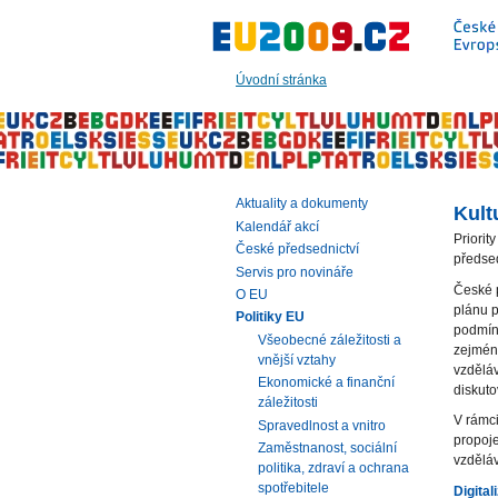
Přeskočit
na:
hlavní
text
Úvodní stránka
stránky
|
navigaci
|
vyhledávání
Aktuality a dokumenty
Kult
Kalendář akcí
Priorit
České předsednictví
předsed
Servis pro novináře
České 
O EU
plánu p
Politiky EU
podmíne
Všeobecné záležitosti a
zejména
vnější vztahy
vzděláv
Ekonomické a finanční
diskuto
záležitosti
V rámci
Spravedlnost a vnitro
propoje
Zaměstnanost, sociální
vzděláv
politika, zdraví a ochrana
spotřebitele
Digital