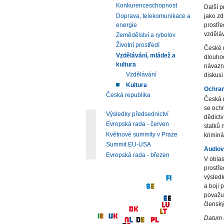
Konkurenceschopnost
Další p
Doprava, telekomunikace a
jako zd
energie
prostře
vzděláv
Zemědělství a rybolov
Životní prostředí
České r
Vzdělávání, mládež a
dlouhod
kultura
návazn
Vzdělávání
diskusi
Kultura
Ochran
Česká republika
Česká r
se ochr
Výsledky předsednictví
dědictv
Evropská rada - červen
statků 
Květnové summity v Praze
kriminá
Summit EU-USA
Audiov
Evropská rada - březen
V oblas
prostře
výsled
a boji 
považuj
členský
Datum 