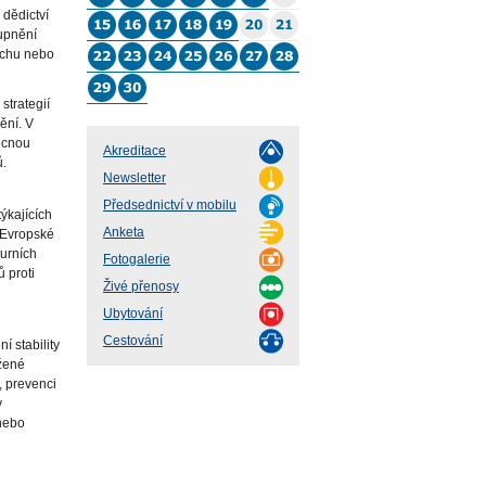
 dědictví
tupnění
ruchu nebo
strategií
ění. V
ecnou
Akreditace
ů.
Newsletter
Předsednictví v mobilu
ýkajících
Anketa
„Evropské
turních
Fotogalerie
 proti
Živé přenosy
Ubytování
Cestování
í stability
ažené
, prevenci
y
 nebo