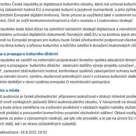
rioritou České republiky je digitalizace kulturního obsahu, která má uchovat kulturní
roj základních hodnot EU a evropské kulturní a jazykové rozmanitosti, a jeho zpřís
dnictvím Evropské digitální knihovny. Tento proces je využitelný také v cestovním 
ání, čímž se zvýší konkurenceschopnost a růst v souladu s Lisabonskou strategií.
epublika bude klást důraz na vytvoření národních strategií digitalizace a národních 
obého uchování digitálních dokumentů členských států EU a na kontrolu jejich pln
osti na Evropský program pro kulturu bude české předsednictví podporovat všeob
 na téma kultury a přínosu kulturního a tvůrčího odvětví k dosažení lisabonských cíl
a a propagace kulturního dědictví
epublika se zaměří na neformální projednávání širokého spektra aktuálních témat t
any a propagace kulturního dědictví: sledování dalšího vývoje projektu označení 
í“, zamezení ztrát kulturních hodnot, konfrontace systémů zabezpečení ochrany kul
na národní úrovni, výměnu zkušeností jednotlivých zemí s ochranou kulturních statků
lním deliktům v rámci systému evropské či mezinárodní spolupráce.
ize a média
ti audiovize je české předsednictví připraveno pokračovat v diskuzi ohledně posílen
dí nově vznikajících způsobů šíření audiovizuálního obsahu. V návaznosti na dos
ky bude práce zaměřena na zvyšování povědomí v otázkách legální nabídky služeb
proti pirátství a porozumění komerčnímu poselství obchodních sdělení. Oblast osvět
eme za jeden z významných nástrojů, jak tyto cíle provádět, a to jak na úrovni EU
ch států, tak i ze strany zúčastněných subjektů.
aktualizace: 16.8.2011 16:01