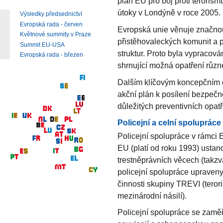
plán EU pro boj proti terorism
útoky v Londýně v roce 2005.
Výsledky předsednictví
Evropská rada - červen
Evropská unie věnuje značnou 
Květnové summity v Praze
přistěhovaleckých komunit a p
Summit EU-USA
struktur. Proto byla vypracová
Evropská rada - březen
shrnující možná opatření různ
Dalším klíčovým koncepčním d
akční plán k posílení bezpečno
důležitých preventivních opatř
Policejní a celní spolupráce
Policejní spolupráce v rámci 
EU (platí od roku 1993) ustan
trestněprávních věcech (takzva
policejní spolupráce upraven
činnosti skupiny TREVI (teror
mezinárodní násilí).
Policejní spolupráce se zaměř