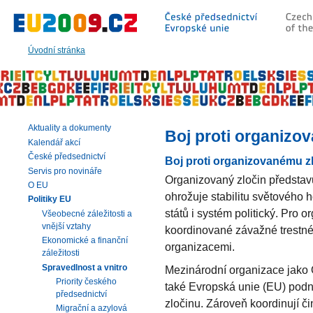
Přeskočit
na:
hlavní
text
Úvodní stránka
stránky
|
navigaci
|
vyhledávání
Aktuality a dokumenty
Boj proti organizo
Kalendář akcí
České předsednictví
Boj proti organizovanému z
Servis pro novináře
Organizovaný zločin představ
O EU
ohrožuje stabilitu světového
Politiky EU
států i systém politický. Pro 
Všeobecné záležitosti a
vnější vztahy
koordinované závažné trestné
Ekonomické a finanční
organizacemi.
záležitosti
Spravedlnost a vnitro
Mezinárodní organizace jako
Priority českého
také Evropská unie (EU) podně
předsednictví
zločinu. Zároveň koordinují či
Migrační a azylová