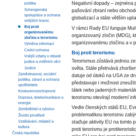
Negativní dopady – zejména p
politika
Schengenská
pašování zbraní nebo obchodov
spolupráce a ochrana
globalizací a stále větším up
vnějších hranic
Boj proti
V rámci Rady EU funguje Mult
organizovanému
organizovaný zločin (MDG), kte
zločinu a terorismu
organizovanému zločinu a v 
Výměna informací
Civilní ochrana
Boj proti terorismu
Vnější vztahy v oblasti
Terorismus zůstává jednou z
justice a vnitřních věcí
světa. Stále přetrvává zhorše
Justice
Zaměstnanost, sociální
datuje od útoků na USA ze dn
politika, zdraví a ochrana
představuje i možnost zneužit
spotřebitele
látek nebo jaderných materiálů 
Konkurenceschopnost
terorismu otevírají moderní i
Doprava, telekomunikace a
energie
Vedle členských států EU, E
Zemědělství a rybolov
problematikou terorismu zabývá
Životní prostředí
slaďuje aktivity EU na tomto 
Vzdělávání, mládež a
kultura
proti terorismu je protiterorist
Česká republika