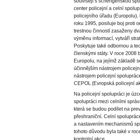
souvisejí s schengenskou spo
center policejní a celní spol
policejního úřadu (Europolu).
roku 1995, posiluje boj proti
trestnou činností zasaženy dv
výměnu informací, vytváří str
Poskytuje také odbornou a te
členskými státy. V roce 2008
Europolu, na jejímž základě s
účinnějším nástrojem policej
nástrojem policejní spolupráce
CEPOL (Evropská policejní a
Na policejní spolupráci je úzc
spolupráci mezi celními správa
která se budou podílet na pre
přeshraniční. Celní spoluprác
a nastavením mechanismů spo
tohoto důvodu byla také v roc
kontrolní akce.