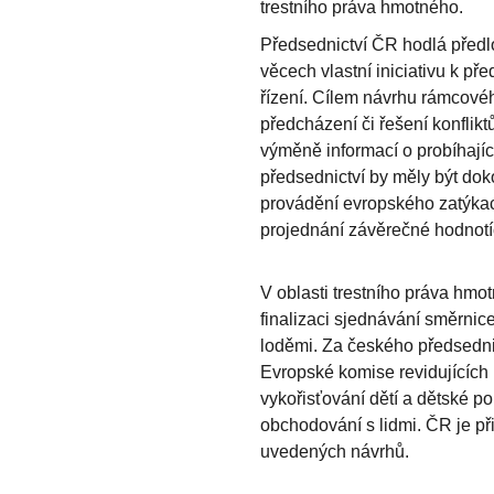
trestního práva hmotného.
Předsednictví ČR hodlá předlož
věcech vlastní iniciativu k pře
řízení. Cílem návrhu rámcové
předcházení či řešení konflikt
výměně informací o probíhajíc
předsednictví by měly být do
provádění evropského zatýkac
projednání závěrečné hodnotíc
V oblasti trestního práva hmo
finalizaci sjednávání směrnic
loděmi. Za českého předsednic
Evropské komise revidujících
vykořisťování dětí a dětské po
obchodování s lidmi. ČR je př
uvedených návrhů.