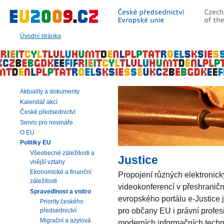
Přeskočit
na:
hlavní
text
Úvodní stránka
stránky
|
navigaci
|
vyhledávání
Aktuality a dokumenty
Kalendář akcí
České předsednictví
Servis pro novináře
O EU
Politiky EU
Všeobecné záležitosti a
Justice
vnější vztahy
Ekonomické a finanční
Propojení různých elektronický
záležitosti
videokonferencí v přeshraničn
Spravedlnost a vnitro
evropského portálu e-Justice
Priority českého
pro občany EU i právní profesi
předsednictví
Migrační a azylová
moderních informačních technol