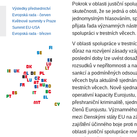
Pokrok v oblasti justiční spol
Výsledky předsednictví
skutečnosti, že se jedná o ob
Evropská rada - červen
jednomyslným hlasováním, spíš
Květnové summity v Praze
přijata řada významných nástroj
Summit EU-USA
spolupráci v trestních věcech.
Evropská rada - březen
V oblasti spolupráce v trestn
důraz na rozvíjení zásady vzá
poslední doby lze uvést dosa
rozsudků v nepřítomnosti a na
sankcí a podmíněných odsouzen
věcech byla aktuálně sjednána
trestních věcech. Nově sjedna
operativní kapacity Eurojustu,
přeshraniční kriminalitě, sje
členů Eurojustu. Významného
mezi členskými státy EU na z
zajištění účinného boje proti
oblasti justiční spolupráce ro