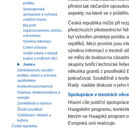
politika
přinést tak občanům opravdov
Schengenská
aspekty, na které se v průběh
spolupráce a ochrana
vnějších hranic
Česká republika může při roz
Boj proti
předchozích předsednictví Ně
organizovanému zločinu
a terorismu
byl vytvořen prototyp portálu 
Výměna informací
rejstříků. Mezi prvními jsou in
Civilní ochrana
výměna informací o trestně s
Vnější vztahy v oblasti
se měla do budoucna zásadně 
justice a vnitřních věcí
skupiny tvořící technické řešen
Justice
Zaměstnanost, sociální
několika grantů z prostředků 
politika, zdraví a ochrana
pokračovat. Souběžně s tvorb
spotřebitele
Rady nadále diskuse o jeho
Konkurenceschopnost
Doprava, telekomunikace a
Spolupráce v trestních věc
energie
Hlavní cíle justiční spoluprác
Zemědělství a rybolov
Haagském programu, konkrétn
Životní prostředí
Vzdělávání, mládež a
kterým se Haagský program o 
kultura
Evropská unii realizuje.
Česká republika