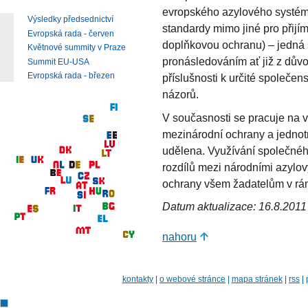
evropského azylového systému
Výsledky předsednictví
standardy mimo jiné pro přijí
Evropská rada - červen
doplňkovou ochranu) – jedná 
Květnové summity v Praze
pronásledováním ať již z dův
Summit EU-USA
Evropská rada - březen
příslušnosti k určité společens
názorů.
V současnosti se pracuje na 
mezinárodní ochrany a jednotn
udělena. Využívání společného
rozdílů mezi národními azylov
ochrany všem žadatelům v rá
Datum aktualizace: 16.8.2011
nahoru
kontakty
|
o webové stránce
|
mapa stránek
|
rss
|