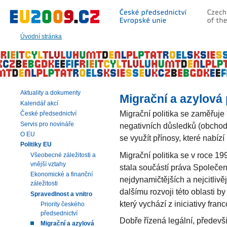
Přeskočit
na:
hlavní
text
Úvodní stránka
stránky
|
navigaci
|
vyhledávání
Aktuality a dokumenty
Migrační a azylová 
Kalendář akcí
Migrační politika se zaměřuje 
České předsednictví
Servis pro novináře
negativních důsledků (obchodu
O EU
se využít přínosy, které nabízí
Politiky EU
Migrační politika se v roce 
Všeobecné záležitosti a
vnější vztahy
stala součástí práva Společen
Ekonomické a finanční
nejdynamičtějších a nejcitlivě
záležitosti
dalšímu rozvoji této oblasti b
Spravedlnost a vnitro
který vychází z iniciativy fra
Priority českého
předsednictví
Dobře řízená legální, předevš
Migrační a azylová