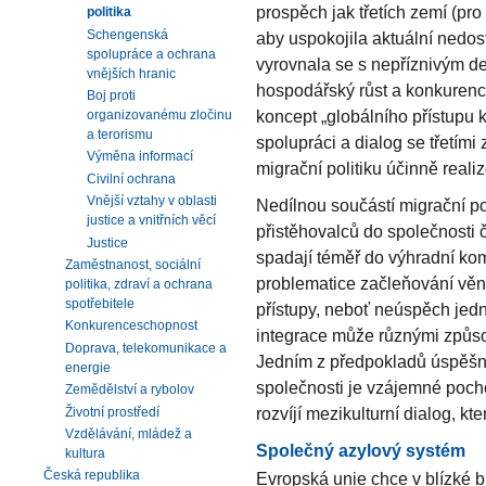
prospěch jak třetích zemí (pro 
politika
Schengenská
aby uspokojila aktuální nedost
spolupráce a ochrana
vyrovnala se s nepříznivým d
vnějších hranic
hospodářský růst a konkurenc
Boj proti
koncept „globálního přístupu k
organizovanému zločinu
a terorismu
spolupráci a dialog se třetím
Výměna informací
migrační politiku účinně realiz
Civilní ochrana
Vnější vztahy v oblasti
Nedílnou součástí migrační po
justice a vnitřních věcí
přistěhovalců do společnosti čl
Justice
spadají téměř do výhradní ko
Zaměstnanost, sociální
problematice začleňování věnu
politika, zdraví a ochrana
spotřebitele
přístupy, neboť neúspěch jedno
Konkurenceschopnost
integrace může různými způso
Doprava, telekomunikace a
Jedním z předpokladů úspěšné
energie
společnosti je vzájemné pocho
Zemědělství a rybolov
rozvíjí mezikulturní dialog, kte
Životní prostředí
Vzdělávání, mládež a
Společný azylový systém
kultura
Česká republika
Evropská unie chce v blízké 