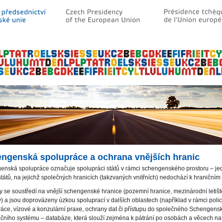
ngenská spolupráce a ochrana vnějších hranic
enská spolupráce označuje spolupráci států v rámci schengenského prostoru – je
tátů, na jejichž společných hranicích (takzvaných vnitřních) nedochází k hraničním
y se soustředí na vnější schengenské hranice (pozemní hranice, mezinárodní letiš
y) a jsou doprovázeny úzkou spoluprací v dalších oblastech (například v rámci polic
áce, vízové a konzulární praxe, ochrany dat či přístupu do společného Schengen
čního systému – databáze, která slouží zejména k pátrání po osobách a věcech n