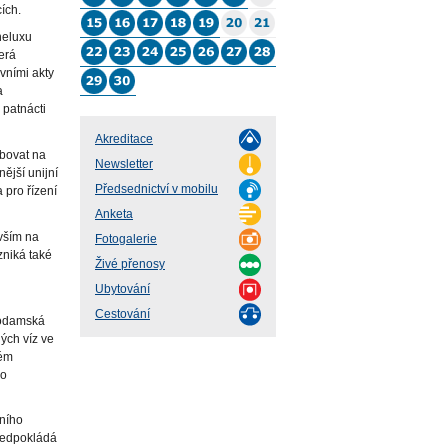
ích.
neluxu
erá
vními akty
a
 patnácti
Akreditace
ybovat na
Newsletter
ější unijní
Předsednictví v mobilu
 pro řízení
Anketa
vším na
Fotogalerie
zniká také
Živé přenosy
Ubytování
Cestování
erodamská
ých víz ve
lém
ho
čního
předpokládá