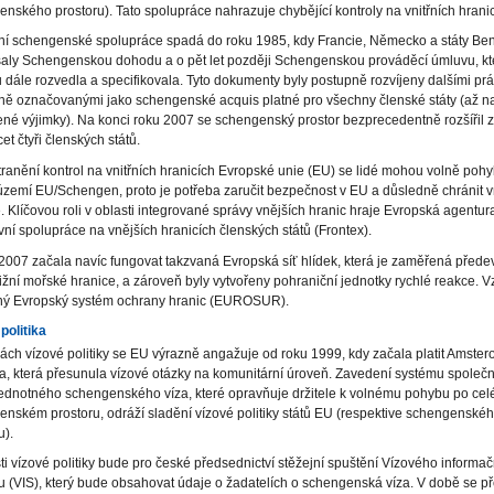
nského prostoru). Tato spolupráce nahrazuje chybějící kontroly na vnitřních hranic
ní schengenské spolupráce spadá do roku 1985, kdy Francie, Německo a státy Be
aly Schengenskou dohodu a o pět let později Schengenskou prováděcí úmluvu, kt
dále rozvedla a specifikovala. Tyto dokumenty byly postupně rozvíjeny dalšími prá
ně označovanými jako schengenské acquis platné pro všechny členské státy (až n
né výjimky). Na konci roku 2007 se schengenský prostor bezprecedentně rozšířil z
et čtyři členských států.
ranění kontrol na vnitřních hranicích Evropské unie (EU) se lidé mohou volně poh
zemí EU/Schengen, proto je potřeba zaručit bezpečnost v EU a důsledně chránit vn
. Klíčovou roli v oblasti integrované správy vnějších hranic hraje Evropská agentura
vní spolupráce na vnějších hranicích členských států (Frontex).
2007 začala navíc fungovat takzvaná Evropská síť hlídek, která je zaměřená přede
jižní mořské hranice, a zároveň byly vytvořeny pohraniční jednotky rychlé reakce. V
ný Evropský systém ochrany hranic (EUROSUR).
politika
ách vízové politiky se EU výrazně angažuje od roku 1999, kdy začala platit Amst
, která přesunula vízové otázky na komunitární úroveň. Zavedení systému společn
jednotného schengenského víza, které opravňuje držitele k volnému pohybu po ce
nském prostoru, odráží sladění vízové politiky států EU (respektive schengenské
u).
ti vízové politiky bude pro české předsednictví stěžejní spuštění Vízového informa
 (VIS), který bude obsahovat údaje o žadatelích o schengenská víza. V době se 