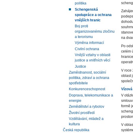
schenge
politika
Schengenská
Zaháje
spolupráce a ochrana
podeps
vnějších hranic
dohodu 
Boj proti
souhrn
organizovanému zločinu
stanove
a terorismu
na dvac
Výměna informací
Po odst
Civilní ochrana
celém ú
Vnější vztahy v oblasti
hranice
justice a vnitřních věcí
operati
Justice
V roce 
Zaměstnanost, sociální
oblast 
politika, zdraví a ochrana
společ
spotřebitele
Vízová 
Konkurenceschopnost
V otázk
Doprava, telekomunikace a
smlouva
energie
formě 
Zemědělství a rybolov
schenge
Životní prostředí
prostor
Vzdělávání, mládež a
kultura
V oblas
systému
Česká republika