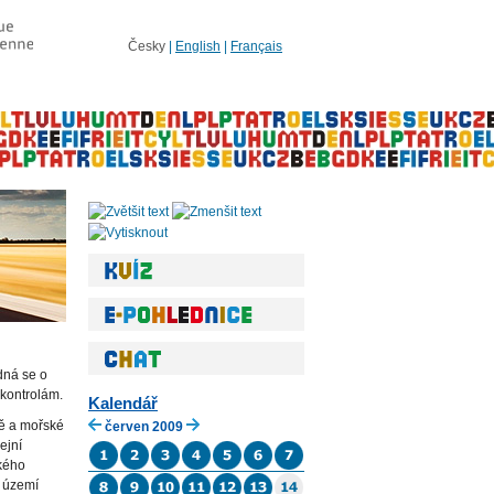
Česky
|
English
|
Français
dná se o
 kontrolám.
Kalendář
tě a mořské
červen 2009
ejní
ského
a území