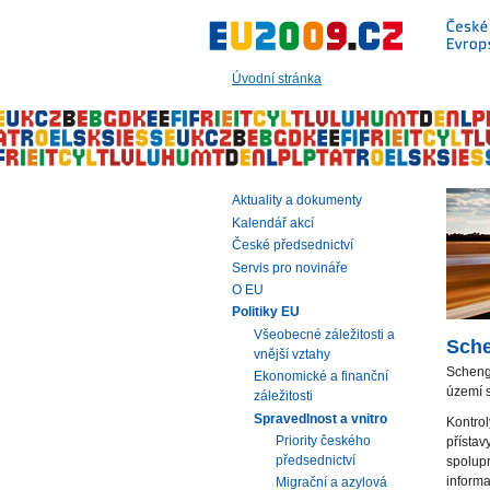
Přeskočit
na:
hlavní
text
Úvodní stránka
stránky
|
navigaci
|
vyhledávání
Aktuality a dokumenty
Kalendář akcí
České předsednictví
Servis pro novináře
O EU
Politiky EU
Všeobecné záležitosti a
Sche
vnější vztahy
Scheng
Ekonomické a finanční
území s
záležitosti
Spravedlnost a vnitro
Kontrol
Priority českého
přístav
předsednictví
spolupr
informa
Migrační a azylová