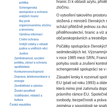
hranic či k oblasti azylu, při
politika
zločinu.
Schengenská
spolupráce a ochrana
O vytvoření takového prostoru 
vnějších hranic
složená z ministrů členských 
Boj proti
organizovanému zločinu
schází přibližně jednou za dv
a terorismu
přistěhovalectví, hranic a víz a
Výměna informací
občanskoprávních a trestněpr
Civilní ochrana
Vnější vztahy v oblasti
Počátky spolupráce členských 
justice a vnitřních věcí
sedmdesátých let. Významný
Justice
v roce 1985 mezi SRN, Francií
Zaměstnanost, sociální
politika, zdraví a ochrana
pohybu osob a zrušení kontrol
spotřebitele
schengenské spolupráci se v ná
Konkurenceschopnost
Zásadní kroky k rozvinutí sp
Doprava, telekomunikace a
energie
EU (platí od roku 1993) a dál
Zemědělství a rybolov
která mimo jiné zahrnula dop
Životní prostředí
právního rámce EU. Společné ú
Vzdělávání, mládež a
svobody, bezpečnosti a práva p
kultura
Česká republika
zejména v souvislosti se snah