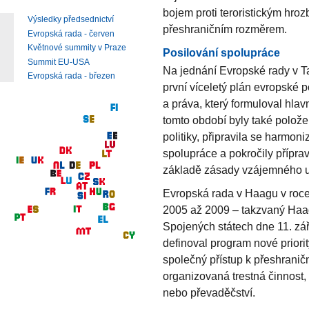
bojem proti teroristickým hro
Výsledky předsednictví
přeshraničním rozměrem.
Evropská rada - červen
Květnové summity v Praze
Posilování spolupráce
Summit EU-USA
Na jednání Evropské rady v T
Evropská rada - březen
první víceletý plán evropské p
a práva, který formuloval hlavn
tomto období byly také polož
politiky, připravila se harmoni
spolupráce a pokročily přípra
základě zásady vzájemného u
Evropská rada v Haagu v roce
2005 až 2009 – takzvaný Haag
Spojených státech dne 11. zá
definoval program nové priority
společný přístup k přeshranič
organizovaná trestná činnost,
nebo převaděčství.