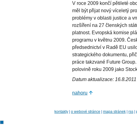
V roce 2009 končí pětileté 
měl být přijat nový víceletý p
problémy v oblasti justice a vn
rozšíření na 27 členských stá
platnost. Evropská komise plá
programu v květnu 2009. Čes
předsednictví v Radě EU usilo
strategického dokumentu, př
práce takzvané Future Group. 
polovině roku 2009 jako Stoc
Datum aktualizace: 16.8.2011
nahoru
kontakty
|
o webové stránce
|
mapa stránek
|
rss
|