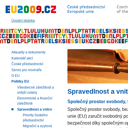
Přeskočit
na:
hlavní
text
Úvodní stránka
stránky
|
navigaci
|
vyhledávání
Aktuality a dokumenty
Kalendář akcí
České předsednictví
Servis pro novináře
O EU
Politiky EU
Všeobecné záležitosti a
Spravedlnost a vni
vnější vztahy
Ekonomické a finanční
Společný prostor svobody, 
záležitosti
Společný prostor svobody, b
Spravedlnost a vnitro
Priority českého
unie (EU) zaručit svobodný po
předsednictví
bezpečnost díky společným opa
Migrační a azylová