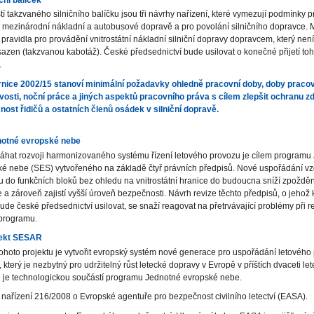
í takzvaného silničního balíčku jsou tři návrhy nařízení, které vymezují podmínky p
v mezinárodní nákladní a autobusové dopravě a pro povolání silničního dopravce. 
 pravidla pro provádění vnitrostátní nákladní silniční dopravy dopravcem, který nen
azen (takzvanou kabotáž). České předsednictví bude usilovat o konečné přijetí to
.
nice 2002/15 stanoví minimální požadavky ohledně pracovní doby, doby pracov
vosti, noční práce a jiných aspektů pracovního práva s cílem zlepšit ochranu zd
nost řidičů a ostatních členů osádek v silniční dopravě.
notné evropské nebe
hat rozvoji harmonizovaného systému řízení letového provozu je cílem programu
ké nebe (SES) vytvořeného na základě čtyř právních předpisů. Nové uspořádání 
u do funkčních bloků bez ohledu na vnitrostátní hranice do budoucna sníží zpožděn
 a zároveň zajistí vyšší úroveň bezpečnosti. Návrh revize těchto předpisů, o jeho
 bude české předsednictví usilovat, se snaží reagovat na přetrvávající problémy při r
 programu.
jekt SESAR
ohoto projektu je vytvořit evropský systém nové generace pro uspořádání letového
 který je nezbytný pro udržitelný růst letecké dopravy v Evropě v příštích dvaceti let
je technologickou součástí programu Jednotné evropské nebe.
nařízení 216/2008 o Evropské agentuře pro bezpečnost civilního letectví (EASA).