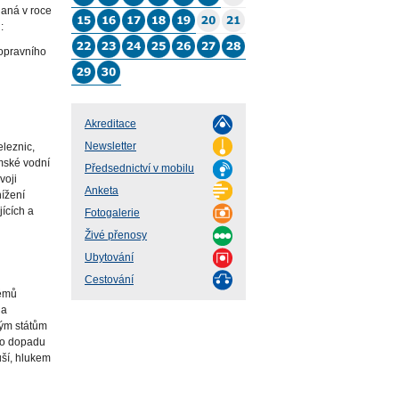
daná v roce
:
opravního
Akreditace
Newsletter
eleznic,
emské vodní
Předsednictví v mobilu
voji
Anketa
nížení
ících a
Fotogalerie
Živé přenosy
Ubytování
Cestování
témů
 a
kým státům
ího dopadu
uší, hlukem