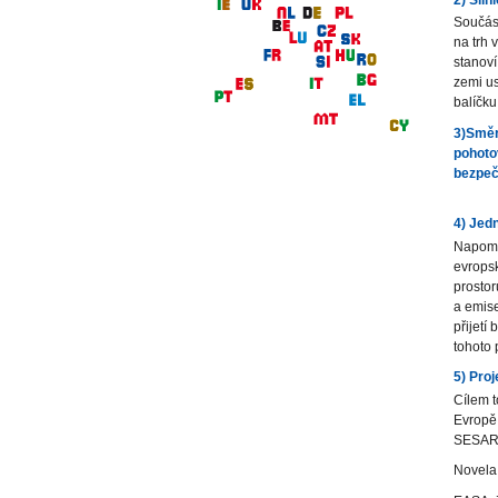
Součást
na trh 
stanoví
zemi us
balíčku
3)Směr
pohoto
bezpeč
4) Jed
Napomá
evrops
prostor
a emise
přijetí
tohoto
5) Pro
Cílem t
Evropě,
SESAR 
Novela 