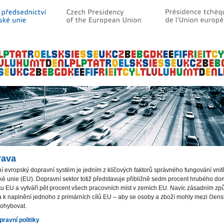
rava
ní evropský dopravní systém je jedním z klíčových faktorů správného fungování vnit
é unie (EU). Dopravní sektor totiž představuje přibližně sedm procent hrubého d
tu EU a vytváří pět procent všech pracovních míst v zemích EU. Navíc zásadním z
á k naplnění jednoho z primárních cílů EU – aby se osoby a zboží mohly mezi člens
pohybovat.
pravní politiky