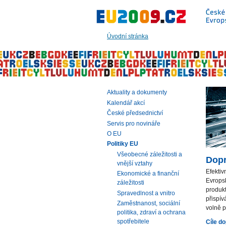
Přeskočit
na:
hlavní
text
Úvodní stránka
stránky
|
navigaci
|
vyhledávání
Aktuality a dokumenty
Kalendář akcí
České předsednictví
Servis pro novináře
O EU
Politiky EU
Všeobecné záležitosti a
Dop
vnější vztahy
Efektiv
Ekonomické a finanční
Evropsk
záležitosti
produk
Spravedlnost a vnitro
přispív
Zaměstnanost, sociální
volně 
politika, zdraví a ochrana
spotřebitele
Cíle do