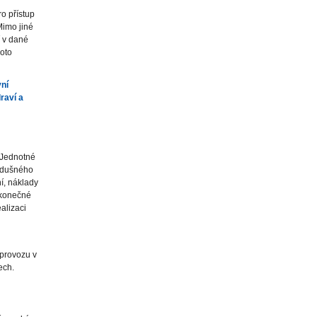
ro přístup
Mimo jiné
í v dané
hoto
ní
raví a
 Jednotné
vzdušného
í, náklady
ž konečné
ealizaci
 provozu v
ech.