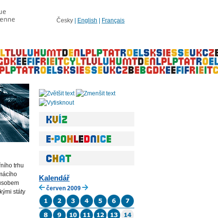
Česky
|
English
|
Français
řního trhu
omácího
Kalendář
působem
červen 2009
kými státy