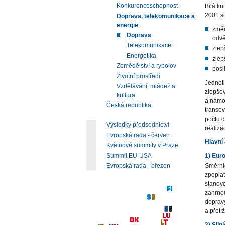
Konkurenceschopnost
Bílá kn
2001 st
Doprava, telekomunikace a
energie
změn
Doprava
odvě
Telekomunikace
zlep
Energetika
zlep
Zemědělství a rybolov
posi
Životní prostředí
Jednotl
Vzdělávání, mládež a
zlepšov
kultura
a námoř
Česká republika
transev
počtu d
Výsledky předsednictví
realiza
Evropská rada - červen
Hlavní
Květnové summity v Praze
Summit EU-USA
1) Eur
Evropská rada - březen
Směrnic
zpoplat
stanovo
zahrnou
dopravy
a přetí
2) Siln