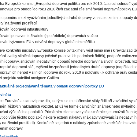
iha Evropské komise „Evropská dopravní politika pro rok 2010: čas rozhodnout“ vy
anovuje pro období do roku 2010 čtyři základní cíle směřování dopravní politiky EU
u poměru mezi využíváním jednotlivých druhů dopravy ve snaze zmírnit dopady d
tví na životní prostředí
šování dopravní infrastruktury
šování postavení uživatele (spotřebitele) dopravních služeb
lování významu EU v odvětví dopravy v globálním měřítku
ivé konkrétní iniciativy Evropské komise by tak měly vést mimo jiné i k revitalizaci ž
ání kvality silniční dopravy (včetně pracovních podmínek řidičů), podpoře vnitroz
ní dopravy, snižování negativních dopadů letecké dopravy na životní prostředí, roz
ropské dopravní sítě, zvýšení bezpečnosti jednotlivých druhů dopravy (například s
opravních nehod v silniční dopravě do roku 2010 o polovinu), k ochraně práv cestuj
ci projektu satelitní navigace Galileo.
 aktuálně projednávaná témata v oblasti dopravní politiky EU
oviněta
e Euroviněta stanoví pravidla, kterými se musí členské státy řídit při zavádění sys
nění těžkých nákladních vozidel, ať už ve formě dálničních známek nebo mýtného,
vání výše těchto poplatků. Primárním cílem novely této směrnice je umožnit člens
t do výše těchto poplatků některé externí náklady (náklady vyplývající z negativn
 na životní prostředí). Konkrétně se jedná o náklady způsobené znečištěním ovzd
žením dopravy.
iční balíček