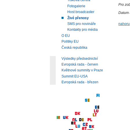
Tisková centra
Pro zob
Fotogalerie
Host broadcaster
Datum 
Živé přenosy
nahoru
SMS pro novináře
Kontakty pro média
O EU
Politiky EU
Česká republika
Výsledky předsednictví
Evropská rada - červen
Květnové summity v Praze
Summit EU-USA
Evropská rada - březen