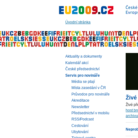
Přeskočit
na:
hlavní
text
Úvodní stránka
stránky
|
navigaci
|
vyhledávání
Aktuality a dokumenty
Kalendář akcí
České předsednictví
Servis pro novináře
Média se ptají
Místa zasedání v ČR
Průvodce pro novináře
Živé
Akreditace
Živé př
Newsletter
host b
Předsednictví v mobilu
archivu
RSS/Podcast
Cestování
Neprob
Ubytování