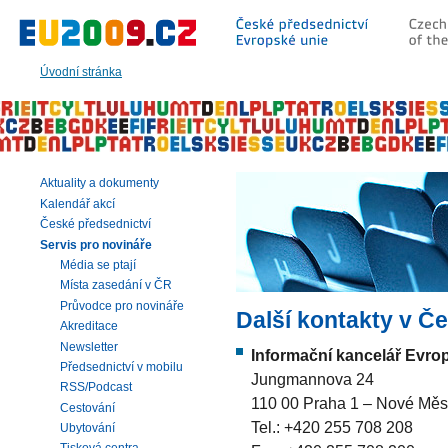
Přeskočit
na:
hlavní
text
Úvodní stránka
stránky
|
navigaci
|
vyhledávání
Aktuality a dokumenty
Kalendář akcí
České předsednictví
Servis pro novináře
Média se ptají
Místa zasedání v ČR
Průvodce pro novináře
Další kontakty v Č
Akreditace
Newsletter
Informační kancelář Evr
Předsednictví v mobilu
Jungmannova 24
RSS/Podcast
110 00 Praha 1 – Nové Měs
Cestování
Tel.: +420 255 708 208
Ubytování