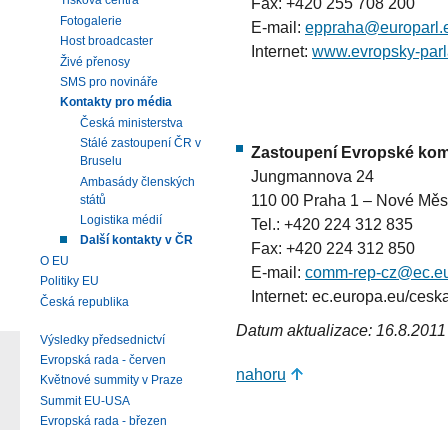
Tisková centra
Fax: +420 255 708 200
Fotogalerie
E-mail:
eppraha@europarl.
Host broadcaster
Internet:
www.evropsky-parl
Živé přenosy
SMS pro novináře
Kontakty pro média
Česká ministerstva
Stálé zastoupení ČR v
Zastoupení Evropské kom
Bruselu
Jungmannova 24
Ambasády členských
110 00 Praha 1 – Nové Měs
států
Logistika médií
Tel.: +420 224 312 835
Další kontakty v ČR
Fax: +420 224 312 850
O EU
E-mail:
comm-rep-cz@ec.eu
Politiky EU
Internet: ec.europa.eu/cesk
Česká republika
Datum aktualizace: 16.8.2011
Výsledky předsednictví
Evropská rada - červen
nahoru
Květnové summity v Praze
Summit EU-USA
Evropská rada - březen