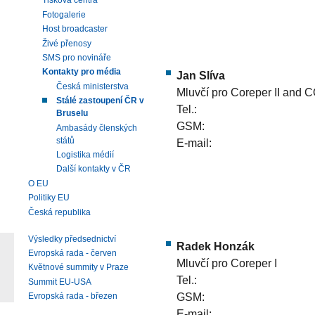
Tisková centra
Fotogalerie
Host broadcaster
Živé přenosy
SMS pro novináře
Kontakty pro média
Jan Slíva
Česká ministerstva
Mluvčí pro Coreper II and
Stálé zastoupení ČR v
Tel.:
Bruselu
GSM:
Ambasády členských
států
E-mail:
Logistika médií
Další kontakty v ČR
O EU
Politiky EU
Česká republika
Výsledky předsednictví
Radek Honzák
Evropská rada - červen
Mluvčí pro Coreper I
Květnové summity v Praze
Tel.:
Summit EU-USA
GSM:
Evropská rada - březen
E-mail: