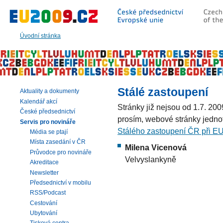
Přeskočit
na:
hlavní
text
Úvodní stránka
stránky
|
navigaci
|
vyhledávání
Stálé zastoupení
Aktuality a dokumenty
Kalendář akcí
Stránky již nejsou od 1.7. 200
České předsednictví
prosím, webové stránky jednot
Servis pro novináře
Stálého zastoupení ČR při E
Média se ptají
Místa zasedání v ČR
Milena Vicenová
Průvodce pro novináře
Velvyslankyně
Akreditace
Newsletter
Předsednictví v mobilu
RSS/Podcast
Cestování
Ubytování