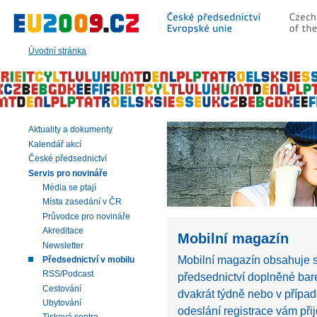
Přeskočit
na:
hlavní
text
Úvodní stránka
stránky
|
navigaci
|
vyhledávání
Aktuality a dokumenty
Kalendář akcí
České předsednictví
Servis pro novináře
Média se ptají
Místa zasedání v ČR
Průvodce pro novináře
Akreditace
Mobilní magazín
Newsletter
Mobilní magazín obsahuje s
Předsednictví v mobilu
RSS/Podcast
předsednictví doplněné bare
Cestování
dvakrát týdně nebo v přípa
Ubytování
odeslání registrace vám při