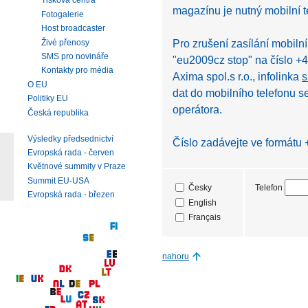
Tisková centra
magazínu je nutný mobilní t
Fotogalerie
Host broadcaster
Pro zrušení zasílání mobil
Živé přenosy
SMS pro novináře
"eu2009cz stop" na číslo +4
Kontakty pro média
Axima spol.s r.o., infolinka
s
O EU
dat do mobilního telefonu se
Politiky EU
operátora.
Česká republika
Výsledky předsednictví
Číslo zadávejte ve formátu
Evropská rada - červen
Květnové summity v Praze
Summit EU-USA
Telefon
Česky
Evropská rada - březen
English
Français
nahoru