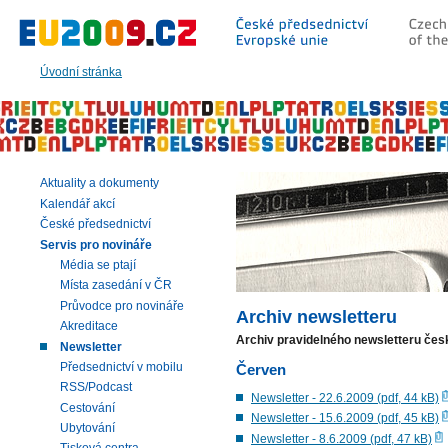
Přeskočit
na:
hlavní
text
Úvodní stránka
stránky
|
navigaci
|
vyhledávání
Aktuality a dokumenty
Kalendář akcí
České předsednictví
Servis pro novináře
Média se ptají
Místa zasedání v ČR
Průvodce pro novináře
Archiv newsletteru
Akreditace
Archiv pravidelného newsletteru čes
Newsletter
Předsednictví v mobilu
Červen
RSS/Podcast
Newsletter - 22.6.2009 (pdf, 44 kB)
Cestování
Newsletter - 15.6.2009 (pdf, 45 kB)
Ubytování
Newsletter - 8.6.2009 (pdf, 47 kB)