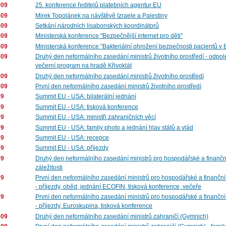
009
25. konference ředitelů platebních agentur EU
009
Mirek Topolánek na návštěvě Izraele a Palestiny
009
Setkání národních lisabonských koordinátorů
009
Ministerská konference "Bezpečnější internet pro děti"
009
Ministerská konference "Bakteriální ohrožení bezpečnosti pacientů v 
009
Druhý den neformálního zasedání ministrů životního prostředí - odpol
večerní program na hradě Křivoklát
009
Druhý den neformálního zasedání ministrů životního prostředí
009
První den neformálního zasedání ministrů životního prostředí
09
Summit EU - USA: bilaterální jednání
09
Summit EU - USA: tisková konference
09
Summit EU - USA: ministři zahraničních věcí
09
Summit EU - USA: family photo a jednání hlav států a vlád
09
Summit EU - USA: recepce
09
Summit EU - USA: příjezdy
09
Druhý den neformálního zasedání ministrů pro hospodářské a finančn
záležitosti
09
První den neformálního zasedání ministrů pro hospodářské a finanční 
- příjezdy, oběd, jednání ECOFIN, tisková konference, večeře
09
První den neformálního zasedání ministrů pro hospodářské a finanční 
- příjezdy, Euroskupina, tisková konference
009
Druhý den neformálního zasedání ministrů zahraničí (Gymnich)