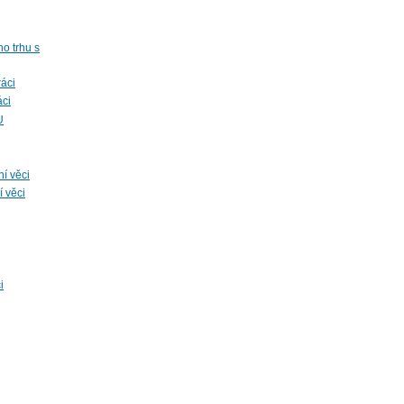
o trhu s
áci
áci
U
í věci
í věci
i