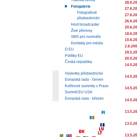
Tisková centra
28.6.2
Fotogalerie
27.6.2
Fotografové
27.6.2
předsednictví
26.6.2
Host broadcaster
20.6.2
Živé přenosy
18.6.2
SMS pro novináře
10.6.2
Kontakty pro média
2.6.20
O EU
29.5.2
Politiky EU
20.5.2
Česká republika
14.5.2
Výsledky předsednictví
14.5.2
Evropská rada - červen
Květnové summity v Praze
14.5.2
Summit EU-USA
Evropská rada - březen
14.5.2
13.5.2
13.5.2
13.5.2