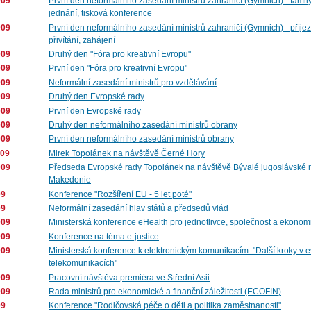
009
První den neformálního zasedání ministrů zahraničí (Gymnich) - famil
jednání, tisková konference
009
První den neformálního zasedání ministrů zahraničí (Gymnich) - příjez
přivítání, zahájení
009
Druhý den "Fóra pro kreativní Evropu"
009
První den "Fóra pro kreativní Evropu"
009
Neformální zasedání ministrů pro vzdělávání
009
Druhý den Evropské rady
009
První den Evropské rady
009
Druhý den neformálního zasedání ministrů obrany
009
První den neformálního zasedání ministrů obrany
009
Mirek Topolánek na návštěvě Černé Hory
009
Předseda Evropské rady Topolánek na návštěvě Bývalé jugoslávské r
Makedonie
09
Konference "Rozšíření EU - 5 let poté"
09
Neformální zasedání hlav států a předsedů vlád
009
Ministerská konference eHealth pro jednotlivce, společnost a ekonom
009
Konference na téma e-justice
009
Ministerská konference k elektronickým komunikacím: "Další kroky v 
telekomunikacích"
009
Pracovní návštěva premiéra ve Střední Asii
009
Rada ministrů pro ekonomické a finanční záležitosti (ECOFIN)
09
Konference "Rodičovská péče o děti a politika zaměstnanosti"