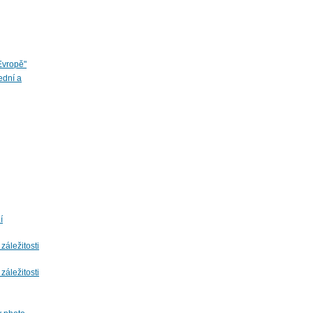
Evropě"
ední a
í
záležitosti
záležitosti