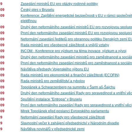
09
Zasedání ministrů EU pro otázky rodinné politiky
009
Český ples v Bruselu
009
Konference: Zajištění energetické bezpečnosti v EU v rámci společnéh
elektřinou
009
Druhý den neformálního zasedání ministrů EU pro rozvojovou spolupr
009
První den neformálního zasedání ministrů EU pro rozvojovou spolupr
009
Neformální zasedání ředitelů pro obrannou politiku členských zemí E
009
Rada ministrů pro všeobecné záležitosti a vnější vztahy
009
INCOM - Konference pro výzkum na téma inovace, výzkum a vývoj
009
Druhý den neformálního zasedání ministrů pro zaměstnanost a sociáln
009
První den neformálního zasedání ministrů pro zaměstnanost a sociáln
009
Návštěva předsedy Vojenského výboru EU
009
Rada ministrů pro ekonomické a finanční záležitosti (ECOFIN)
009
Rada ministrů pro zemědělství a rybolov
009
Topolánek a Schwarzenberg na summitu v Šarm aš-Šajchu
009
Druhý den neformálního zasedání Rady pro spravedlnost a vnitřní věc
009
Spuštění instalace "Entropa" v Bruselu
009
První den neformálního zasedání Rady pro spravedlnost a vnitřní věci
009
Mirek Topolánek před poslanci Evropského parlamentu
09
Neformální zasedání Rady pro všeobecné záležitosti
09
Slavnostní večer k zahájení předsednictví v Národním divadle
09
Návštěva novinářů v předsednické zemi