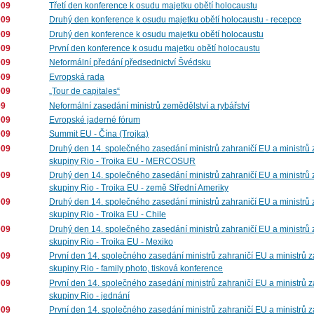
009
Třetí den konference k osudu majetku obětí holocaustu
009
Druhý den konference k osudu majetku obětí holocaustu - recepce
009
Druhý den konference k osudu majetku obětí holocaustu
009
První den konference k osudu majetku obětí holocaustu
009
Neformální předání předsednictví Švédsku
009
Evropská rada
009
„Tour de capitales“
09
Neformální zasedání ministrů zemědělství a rybářství
009
Evropské jaderné fórum
009
Summit EU - Čína (Trojka)
009
Druhý den 14. společného zasedání ministrů zahraničí EU a ministrů 
skupiny Rio - Troika EU - MERCOSUR
009
Druhý den 14. společného zasedání ministrů zahraničí EU a ministrů 
skupiny Rio - Troika EU - země Střední Ameriky
009
Druhý den 14. společného zasedání ministrů zahraničí EU a ministrů 
skupiny Rio - Troika EU - Chile
009
Druhý den 14. společného zasedání ministrů zahraničí EU a ministrů 
skupiny Rio - Troika EU - Mexiko
009
První den 14. společného zasedání ministrů zahraničí EU a ministrů z
skupiny Rio - family photo, tisková konference
009
První den 14. společného zasedání ministrů zahraničí EU a ministrů z
skupiny Rio - jednání
009
První den 14. společného zasedání ministrů zahraničí EU a ministrů z