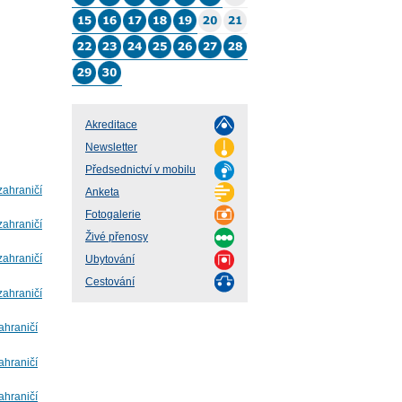
Akreditace
Newsletter
Předsednictví v mobilu
zahraničí
Anketa
Fotogalerie
zahraničí
Živé přenosy
zahraničí
Ubytování
Cestování
zahraničí
ahraničí
ahraničí
ahraničí