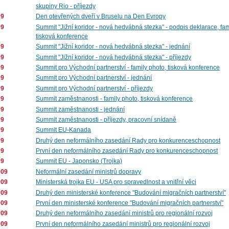
skupiny Rio - příjezdy
09
Den otevřených dveří v Bruselu na Den Evropy
09
Summit "Jižní koridor - nová hedvábná stezka" - podpis deklarace, fam
tisková konference
09
Summit "Jižní koridor - nová hedvábná stezka" - jednání
09
Summit "Jižní koridor - nová hedvábná stezka" - příjezdy
09
Summit pro Východní partnerství - family photo, tisková konference
09
Summit pro Východní partnerství - jednání
09
Summit pro Východní partnerství - příjezdy
09
Summit zaměstnanosti - family photo, tisková konference
09
Summit zaměstnanosti - jednání
09
Summit zaměstnanosti - příjezdy, pracovní snídaně
09
Summit EU-Kanada
09
Druhý den neformálního zasedání Rady pro konkurenceschopnost
09
První den neformálního zasedání Rady pro konkurenceschopnost
09
Summit EU - Japonsko (Trojka)
009
Neformální zasedání ministrů dopravy
009
Ministerská trojka EU - USA pro spravedlnost a vnitřní věci
009
Druhý den ministerské konference "Budování migračních partnerství"
009
První den ministerské konference "Budování migračních partnerství"
009
Druhý den neformálního zasedání ministrů pro regionální rozvoj
009
První den neformálního zasedání ministrů pro regionální rozvoj