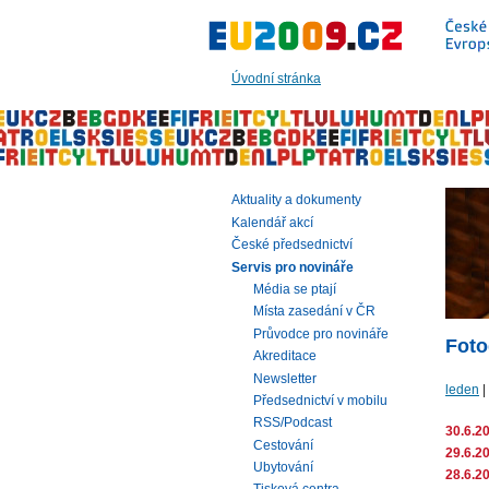
Přeskočit
na:
hlavní
text
Úvodní stránka
stránky
|
navigaci
|
vyhledávání
Aktuality a dokumenty
Kalendář akcí
České předsednictví
Servis pro novináře
Média se ptají
Místa zasedání v ČR
Průvodce pro novináře
Foto
Akreditace
Newsletter
leden
|
Předsednictví v mobilu
RSS/Podcast
30.6.2
Cestování
29.6.2
Ubytování
28.6.2