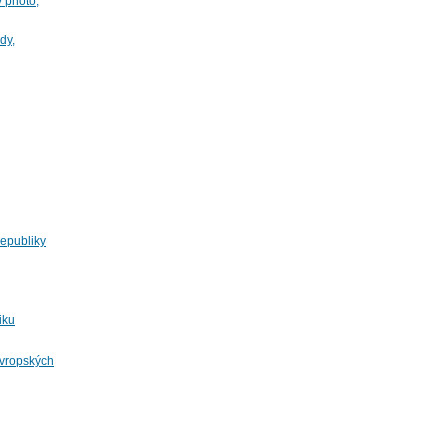
y photo,
dy,
epubliky
iku
evropských