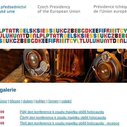
galerie
únor
|
březen
|
duben
|
květen
|
červen
|
ostatní
009
Pátý den konference k osudu majetku obětí holocaustu
009
Čtvrtý den konference k osudu majetku obětí holocaustu
009
Třetí den konference k osudu majetku obětí holocaustu - recepce