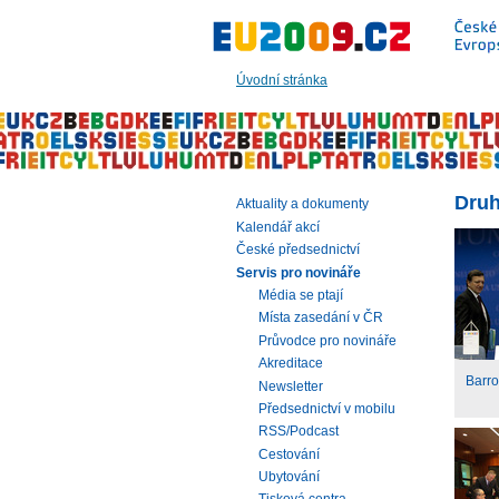
Přeskočit
na:
hlavní
text
Úvodní stránka
stránky
|
navigaci
|
vyhledávání
Druh
Aktuality a dokumenty
Kalendář akcí
České předsednictví
Servis pro novináře
Média se ptají
Místa zasedání v ČR
Průvodce pro novináře
Akreditace
Barro
Newsletter
Předsednictví v mobilu
RSS/Podcast
Cestování
Ubytování