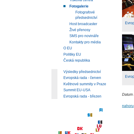
Tisková centra
Fotogalerie
Fotografové
předsednictví
Evro
Host broadcaster
Živé přenosy
SMS pro novináře
Kontakty pro média
O EU
Politiky EU
Česká republika
Výsledky předsednictví
Evro
Evropská rada - červen
Květnové summity v Praze
Summit EU-USA
Datum 
Evropská rada - březen
nahoru