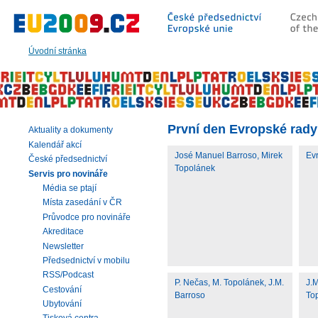
Přeskočit
na:
hlavní
text
Úvodní stránka
stránky
|
navigaci
|
vyhledávání
První den Evropské rady
Aktuality a dokumenty
Kalendář akcí
José Manuel Barroso, Mirek
Ev
České předsednictví
Topolánek
Servis pro novináře
Média se ptají
Místa zasedání v ČR
Průvodce pro novináře
Akreditace
Newsletter
Předsednictví v mobilu
RSS/Podcast
P. Nečas, M. Topolánek, J.M.
J.M
Cestování
Barroso
To
Ubytování