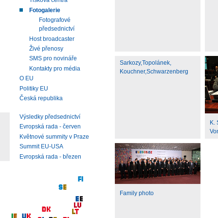
Tisková centra
Fotogalerie
Fotografové
předsednictví
Host broadcaster
Živé přenosy
SMS pro novináře
Sarkozy,Topolánek,
Kontakty pro média
Kouchner,Schwarzenberg
O EU
Politiky EU
Česká republika
Výsledky předsednictví
K.
Evropská rada - červen
Vo
Květnové summity v Praze
Summit EU-USA
Evropská rada - březen
Family photo