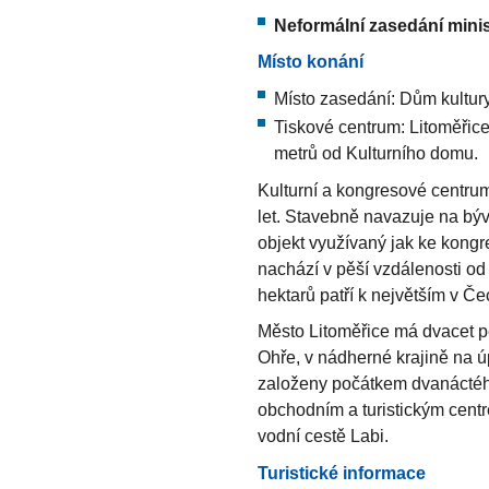
Neformální zasedání mini
Místo konání
Místo zasedání: Dům kultury
Tiskové centrum: Litoměřic
metrů od Kulturního domu.
Kulturní a kongresové centru
let. Stavebně navazuje na býv
objekt využívaný jak ke kongr
nachází v pěší vzdálenosti od
hektarů patří k největším v Č
Město Litoměřice má dvacet pě
Ohře, v nádherné krajině na ú
založeny počátkem dvanáctého
obchodním a turistickým centr
vodní cestě Labi.
Turistické informace