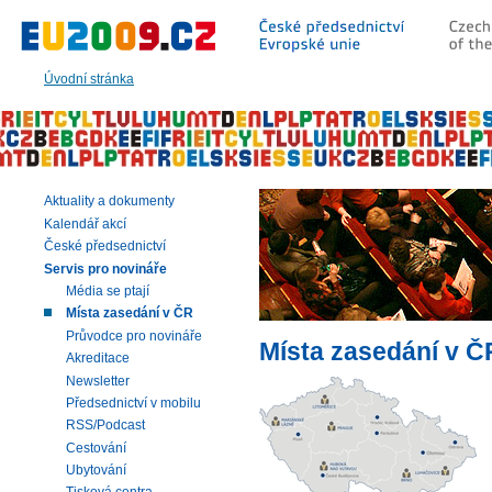
Přeskočit
na:
hlavní
text
Úvodní stránka
stránky
|
navigaci
|
vyhledávání
Aktuality a dokumenty
Kalendář akcí
České předsednictví
Servis pro novináře
Média se ptají
Místa zasedání v ČR
Průvodce pro novináře
Místa zasedání v Č
Akreditace
Newsletter
Předsednictví v mobilu
RSS/Podcast
Cestování
Ubytování