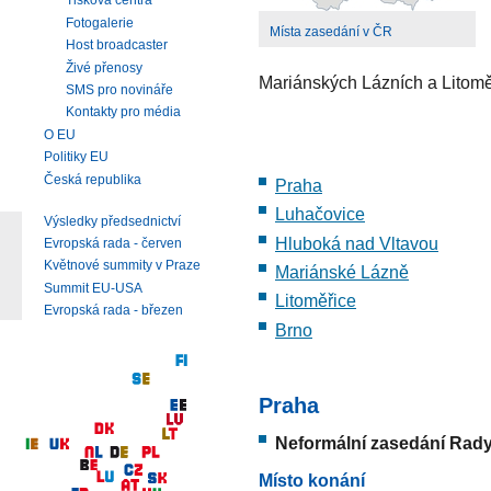
Tisková centra
Fotogalerie
Místa zasedání v ČR
Host broadcaster
Živé přenosy
Mariánských Lázních a Litomě
SMS pro novináře
Kontakty pro média
O EU
Politiky EU
Česká republika
Praha
Luhačovice
Výsledky předsednictví
Hluboká nad Vltavou
Evropská rada - červen
Květnové summity v Praze
Mariánské Lázně
Summit EU-USA
Litoměřice
Evropská rada - březen
Brno
Praha
Neformální zasedání Rady
Místo konání