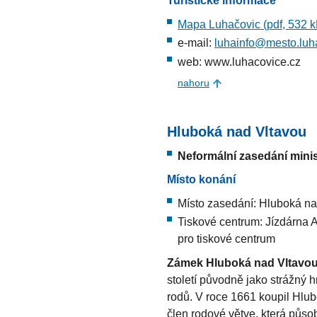
Turistické informace
Mapa Luhačovic (pdf, 532 k
e-mail:
luhainfo@mesto.luh
web: www.luhacovice.cz
nahoru
Hluboká nad Vltavou
Neformální zasedání minis
Místo konání
Místo zasedání: Hluboká na
Tiskové centrum: Jízdárna A
pro tiskové centrum
Zámek Hluboká
nad Vltavo
století původně jako strážný h
rodů. V roce 1661 koupil Hlub
člen rodové větve, která působ