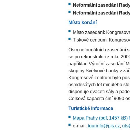
Neformální zasedání Rady 
Neformální zasedání Rad
Místo konání
Místo zasedání: Kongresov
Tiskové centrum: Kongreso
Osm neformálních zasedání s
se po rekonstrukci z roku 2000
například Výroční zasedání 
skupiny Světvové banky v zář
Kongresové centrum bylo pos
osmdesátých let minulého sto
disponuje dvaceti sály a pade
Celková kapacita činí 9090 o
Turistické informace
Mapa Prahy (pdf, 1457 kB)
e-mail:
tourinfo@pis.cz
,
uts