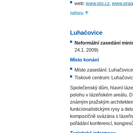
web:
www.pis.cz
,
www.pragu
nahoru
Luhačovice
Neformální zasedání minis
24.1. 2009)
Místo konání
Místo zasedání: Luhačovic
Tiskové centrum: Luhačovic
Společenský dům, hlavní láz
polohu v lázeňském areálu. D
známým pražským architektem
funkcionalistickými rysy a deta
kompozičně svázána s lázeňs
pořádání konferencí, kongres