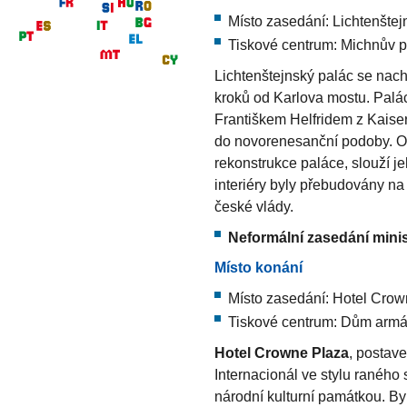
Místo
zasedání: Lichtenštej
Tiskové centrum: Michnův p
Lichtenštejnský palác se nach
kroků od Karlova mostu. Palá
Františkem Helfridem z Kaiser
do novorenesanční podoby. O
rekonstrukce paláce, slouží j
interiéry byly přebudovány na
české vlády.
Neformální zasedání mini
Místo konání
Místo zasedání: Hotel Cro
Tiskové centrum: Dům arm
Hotel Crowne Plaza
, postave
Internacionál ve stylu raného 
národní kulturní památkou. By