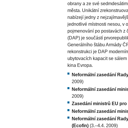
obrany a ze své sedmdesátime
města. Unikátní zrekonstruova
nabízejí jedny z nejzajímavěj
jednotlivé místnosti nesou, v
pojmenování po postavách z 
(DAP) je součástí prvorepubl
Generálního štábu Armády ČR
rekonstrukci je DAP moderním
ubytovacích kapacit se sálem 
kina Evropa.
Neformální zasedání Rady 
2009)
Neformální zasedání mini
2009)
Zasedání ministrů EU pro 
Neformální zasedání minis
Neformální zasedání Rady 
(Ecofin)
(3.–4.4. 2009)