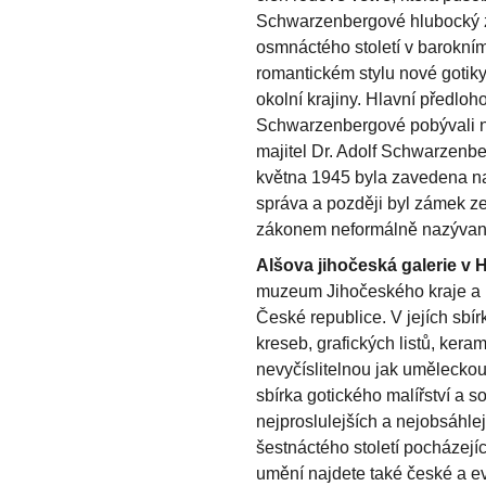
Schwarzenbergové hlubocký z
osmnáctého století v barokním
romantickém stylu nové gotiky
okolní krajiny. Hlavní předlo
Schwarzenbergové pobývali n
majitel Dr. Adolf Schwarzenbe
května 1945 byla zavedena 
správa a později byl zámek ze
zákonem neformálně nazývan
Alšova jihočeská galerie v 
muzeum Jihočeského kraje a pa
České republice. V jejích sbír
kreseb, grafických listů, ker
nevyčíslitelnou jak uměleckou
sbírka gotického malířství a s
nejproslulejších a nejobsáhlej
šestnáctého století pocházejí
umění najdete také české a 