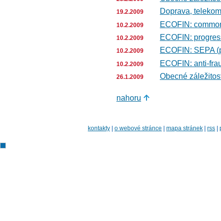
Doprava, telekom
19.2.2009
ECOFIN: common g
10.2.2009
ECOFIN: progress 
10.2.2009
ECOFIN: SEPA (p
10.2.2009
ECOFIN: anti-frau
10.2.2009
Obecné záležitost
26.1.2009
nahoru
kontakty
|
o webové stránce
|
mapa stránek
|
rss
|