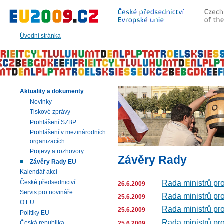
Přeskočit
na:
hlavní
text
Úvodní stránka
stránky
|
navigaci
|
vyhledávání
Aktuality a dokumenty
Novinky
Tiskové zprávy
Prohlášení SZBP
Prohlášení v mezinárodních
organizacích
Projevy a rozhovory
Závěry Rady
Závěry Rady EU
Kalendář akcí
Rada ministrů pro 
České předsednictví
26.6.2009
Servis pro novináře
Rada ministrů pro 
25.6.2009
O EU
Rada ministrů pro 
25.6.2009
Politiky EU
Rada ministrů pro 
Česká republika
25.6.2009