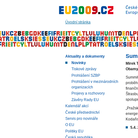
Přeskočit
na:
hlavní
text
Úvodní stránka
stránky
|
navigaci
|
vyhledávání
Summ
Aktuality a dokumenty
Novinky
Mirek 
Obamy 
Tiskové zprávy
Prohlášení SZBP
Summit 
Prohlášení v mezinárodních
proběh
organizacích
finančn
Projevy a rozhovory
Štrasb
spolup
Závěry Rady EU
Kalendář akcí
„Pražsk
České předsednictví
energet
Servis pro novináře
Kodaňs
O EU
5.4.
Politiky EU
Česká republika