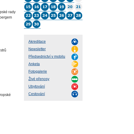
opské rady
nbergem
Akreditace
Newsletter
strů
Předsednictví v mobilu
Anketa
Fotogalerie
Živé přenosy
Ubytování
Cestování
vropské