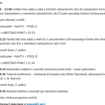
am
5 – 12:00
Uvítání hlav států a vlád a ministrů zahraničních věcí EU předsedou Evr
em Topolánkem a ministrem zahraničních věcí České republiky Karlem Schwarze
oyer, přízemí, uvnitř)
oadcaster + foto/TV – POOL A
í u MEETING POINT v 10:15.
12:15
Family foto hlav států a vlád EU s prezidentem USA následuje Family foto mini
aničních věcí EU s ministryní zahraničních věcí USA
sové foyer, 2. patro)
oadcaster + foto/TV – POOL B
í u MEETING POINT v 11:30.
14:15
Neformální setkání s novináři (omezený počet míst) – bude upřesněno
14:30
Tisková konference – předseda Evropské rady Mirek Topolánek, předseda E
se J. M. Barroso
sové foyer, 2. patro)
4:30
Národní brífinky s novináři (po skončení jednání)
ka: změna programu možná
nformací naleznete v
kalendáři akcí
.