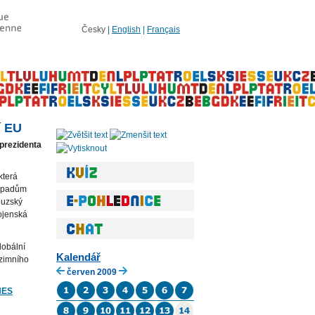
Česky
|
English
|
Français
í EU
prezidenta
která
dopadům
ouzský
ojenská
lobální
Kalendář
dzimního
červen 2009
NES