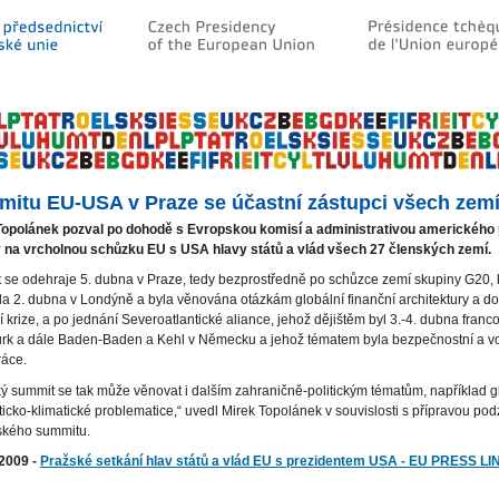
itu EU-USA v Praze se účastní zástupci všech zem
Topolánek pozval po dohodě s Evropskou komisí a administrativou amerického 
na vrcholnou schůzku EU s USA hlavy států a vlád všech 27 členských zemí.
se odehraje 5. dubna v Praze, tedy bezprostředně po schůzce zemí skupiny G20, 
la 2. dubna v Londýně a byla věnována otázkám globální finanční architektury a 
í krize, a po jednání Severoatlantické aliance, jehož dějištěm byl 3.-4. dubna franc
urk a dále Baden-Baden a Kehl v Německu a jehož tématem byla bezpečnostní a v
ráce.
ý summit se tak může věnovat i dalším zahraničně-politickým tématům, například g
icko-klimatické problematice,“ uvedl Mirek Topolánek v souvislosti s přípravou po
kého summitu.
 2009 -
Pražské setkání hlav států a vlád EU s prezidentem USA - EU PRESS LI