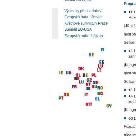
Progr
Výsledky předsednictví
11:1
Evropská rada - červen
Mirk
Květnové summity v Praze
(Jižní f
Summit EU-USA
host br
Evropská rada - březen
Setkán
+/- 
zahr
(Kongre
host br
Setkán
+/- 
+/- 
komi
(Kongre
od 1
Poznám
Více i