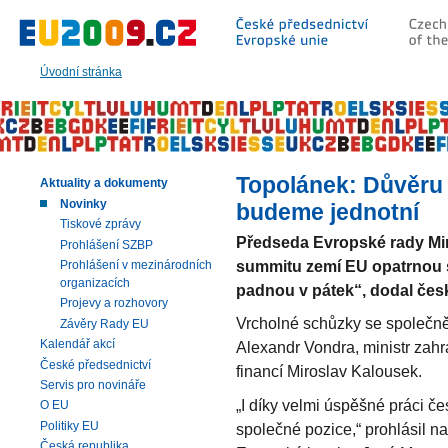
Přeskočit
na:
hlavní
text
Úvodní stránka
stránky
|
navigaci
|
vyhledávání
Topolánek: Důvěru 
Aktuality a dokumenty
Novinky
budeme jednotní
Tiskové zprávy
Předseda Evropské rady Mir
Prohlášení SZBP
summitu zemí EU opatrnou 
Prohlášení v mezinárodních
organizacích
padnou v pátek“, dodal čes
Projevy a rozhovory
Vrcholné schůzky se společně
Závěry Rady EU
Kalendář akcí
Alexandr Vondra, ministr zahr
České předsednictví
financí Miroslav Kalousek.
Servis pro novináře
„I díky velmi úspěšné práci č
O EU
Politiky EU
společné pozice,“ prohlásil n
Česká republika