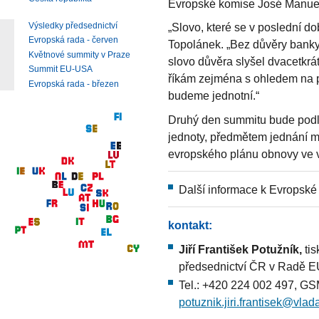
Evropské komise José Manuel
Výsledky předsednictví
„Slovo, které se v poslední dob
Evropská rada - červen
Topolánek. „Bez důvěry banky 
Květnové summity v Praze
slovo důvěra slyšel dvacetkrát
Summit EU-USA
říkám zejména s ohledem na p
Evropská rada - březen
budeme jednotní.“
Druhý den summitu bude podl
jednoty, předmětem jednání má
evropského plánu obnovy ve vý
Další informace k Evropské
kontakt:
Jiří František Potužník,
tis
předsednictví ČR v Radě 
Tel.: +420 224 002 497, GS
potuznik.jiri.frantisek@vlad