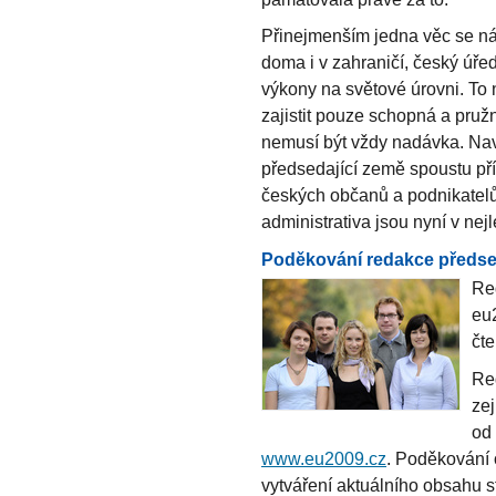
Přinejmenším jedna věc se ná
doma i v zahraničí, český úře
výkony na světové úrovni. To
zajistit pouze schopná a pružn
nemusí být vždy nadávka. Naví
předsedající země spoustu příle
českých občanů a podnikatelů.
administrativa jsou nyní v nejlep
Poděkování redakce předs
Re
eu
čt
Re
ze
od 
www.eu2009.cz
. Poděkování o
vytváření aktuálního obsahu s