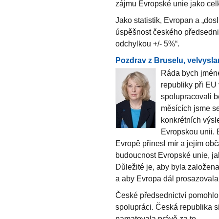
zájmu Evropské unie jako cel
Jako statistik, Evropan a „do
úspěšnost českého předsednic
odchylkou +/- 5%“.
Pozdrav z Bruselu, velvysl
Ráda bych jméne
republiky při EU
spolupracovali b
měsících jsme s
konkrétních výsl
Evropskou unii. 
Evropě přinesl mír a jejím obč
budoucnost Evropské unie, ja
Důležité je, aby byla založen
a aby Evropa dál prosazovala
České předsednictví pomohlo o
spolupráci. Česká republika si
pamatovala právě za to.