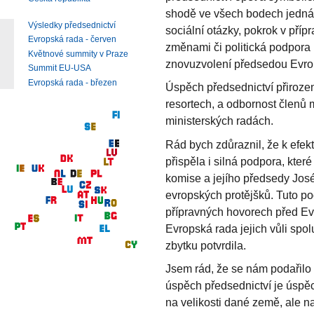
shodě ve všech bodech jednání:
Výsledky předsednictví
sociální otázky, pokrok v pří
Evropská rada - červen
změnami či politická podpora
Květnové summity v Praze
znovuzvolení předsedou Evro
Summit EU-USA
Evropská rada - březen
Úspěch předsednictví přirozen
resortech, a odbornost členů m
ministerských radách.
Rád bych zdůraznil, že k efek
přispěla i silná podpora, kter
komise a jejího předsedy Jos
evropských protějšků. Tuto podp
přípravných hovorech před Evr
Evropská rada jejich vůli sp
zbytku potvrdila.
Jsem rád, že se nám podařilo 
úspěch předsednictví je úspěc
na velikosti dané země, ale 