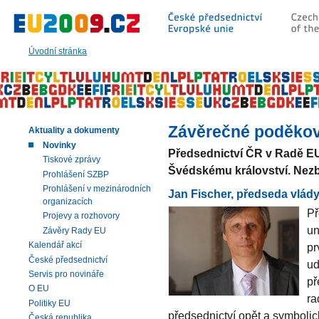
Přeskočit
na:
hlavní
text
Úvodní stránka
stránky
|
navigaci
|
vyhledávání
Závěrečné poděkov
Aktuality a dokumenty
Novinky
Předsednictví ČR v Radě EU
Tiskové zprávy
Švédskému království. Nezb
Prohlášení SZBP
Prohlášení v mezinárodních
Jan Fischer, předseda vlád
organizacích
Př
Projevy a rozhovory
un
Závěry Rady EU
Kalendář akcí
pr
České předsednictví
ud
Servis pro novináře
př
O EU
ra
Politiky EU
předsednictví opět a symboli
Česká republika